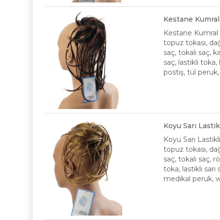
Kestane Kumral 
Kestane Kumral O
topuz tokası, dağ
saç, tokalı saç,
saç, lastikli toka
postiş, tül peruk
Koyu Sarı Lasti
Koyu Sarı Lastik
topuz tokası, dağ
saç, tokalı saç, r
toka, lastikli sar
medikal peruk, wi