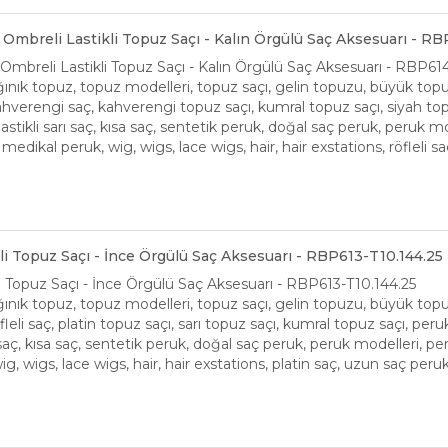
Ombreli Lastikli Topuz Saçı - Kalın Örgülü Saç Aksesuarı - R
mbreli Lastikli Topuz Saçı - Kalın Örgülü Saç Aksesuarı - RBP61
ınık topuz, topuz modelleri, topuz saçı, gelin topuzu, büyük topuz, t
 kahverengi saç, kahverengi topuz saçı, kumral topuz saçı, siyah t
, lastikli sarı saç, kısa saç, sentetik peruk, doğal saç peruk, peruk mo
, medikal peruk, wig, wigs, lace wigs, hair, hair exstations, röfleli 
kli Topuz Saçı - İnce Örgülü Saç Aksesuarı - RBP613-T10.144.25
li Topuz Saçı - İnce Örgülü Saç Aksesuarı - RBP613-T10.144.25
ınık topuz, topuz modelleri, topuz saçı, gelin topuzu, büyük topuz, t
öfleli saç, platin topuz saçı, sarı topuz saçı, kumral topuz saçı, per
ı saç, kısa saç, sentetik peruk, doğal saç peruk, peruk modelleri, peruk
g, wigs, lace wigs, hair, hair exstations, platin saç, uzun saç peruk