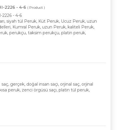
-2226 - 4-6
( Product )
226 - 4-6
rı, siyah tül Peruk, Küt Peruk, Ucuz Peruk, uzun
lleri, Kumral Peruk, uzun Peruk, kaliteli Peruk,
eruk, perukçu, taksim perukçu, platin peruk,
ç, gerçek, doğal insan saçı, orjinal saç, orjinal
sa peruk, zenci örgüsü saçı, platin tül peruk,