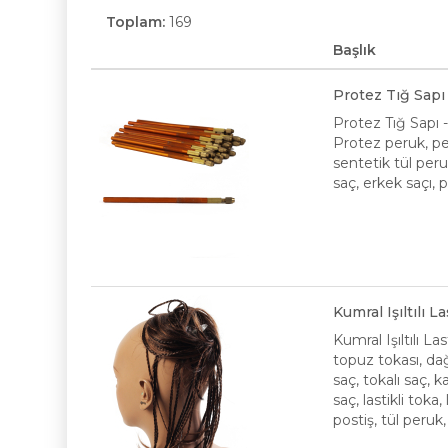
Toplam:
169
Başlık
Protez Tığ Sapı
Protez Tığ Sapı 
Protez peruk, pe
sentetik tül peru
saç, erkek saçı, 
Kumral Işıltılı 
Kumral Işıltılı L
topuz tokası, dağ
saç, tokalı saç,
saç, lastikli toka
postiş, tül peruk