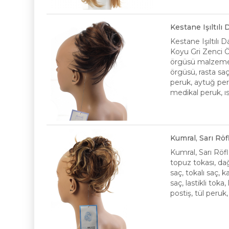
Kestane Işıltılı
Kestane Işıltılı 
Koyu Gri Zenci Ör
örgüsü malzeme, 
örgüsü, rasta saç
peruk, aytuğ peru
medikal peruk, ıs
Kumral, Sarı Rö
Kumral, Sarı Röf
topuz tokası, dağ
saç, tokalı saç,
saç, lastikli toka
postiş, tül peruk