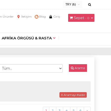
TRY (₺)
USD ($)
 Ürünler
İletişim
Blog
Giriş
Sepet
- 0
EUR (€)
TRY (₺)
GBP (£)
AFRİKA ÖRGÜSÜ & RASTA
Arama
X Aramayı Kaldır
1
2
3
4
5
6
»