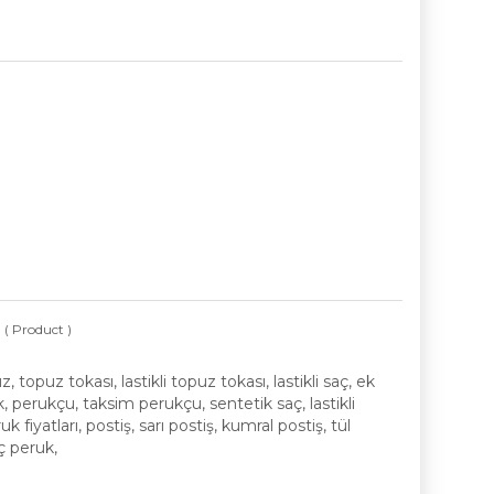
B
( Product )
opuz tokası, lastikli topuz tokası, lastikli saç, ek
uk, perukçu, taksim perukçu, sentetik saç, lastikli
 fiyatları, postiş, sarı postiş, kumral postiş, tül
aç peruk,