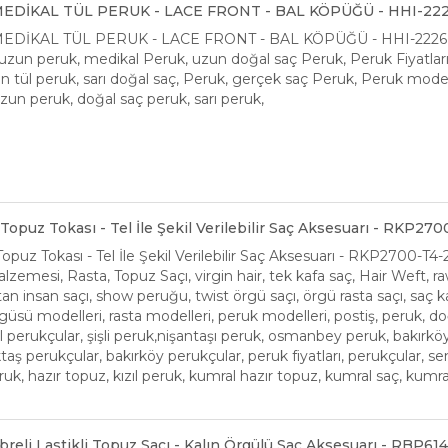
EDİKAL TÜL PERUK - LACE FRONT - BAL KÖPÜĞÜ - HHI-222
EDİKAL TÜL PERUK - LACE FRONT - BAL KÖPÜĞÜ - HHI-2226 
 uzun peruk, medikal Peruk, uzun doğal saç Peruk, Peruk Fiyatları, 
n tül peruk, sarı doğal saç, Peruk, gerçek saç Peruk, Peruk modelle
zun peruk, doğal saç peruk, sarı peruk,
Topuz Tokası - Tel İle Şekil Verilebilir Saç Aksesuarı - RKP27
opuz Tokası - Tel İle Şekil Verilebilir Saç Aksesuarı - RKP2700-T4-
zemesi, Rasta, Topuz Saçı, virgin hair, tek kafa saç, Hair Weft, raw
an insan saçı, show peruğu, twist örgü saçı, örgü rasta saçı, saç k
güsü modelleri, rasta modelleri, peruk modelleri, postiş, peruk, d
l perukçular, şişli peruk,nişantaşı peruk, osmanbey peruk, bakırk
taş perukçular, bakırköy perukçular, peruk fiyatları, perukçular, s
eruk, hazır topuz, kızıl peruk, kumral hazır topuz, kumral saç, kumra
breli Lastikli Topuz Saçı - Kalın Örgülü Saç Aksesuarı - RBP61