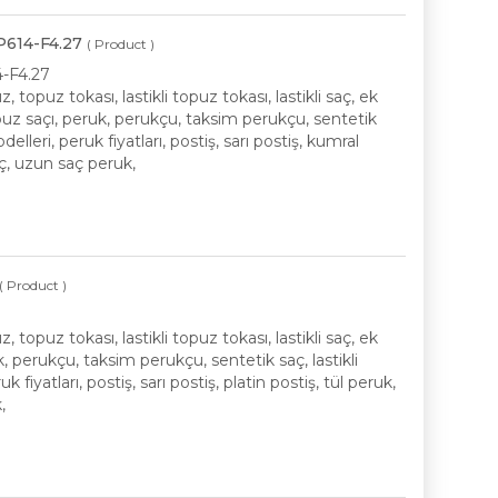
BP614-F4.27
( Product )
4-F4.27
opuz tokası, lastikli topuz tokası, lastikli saç, ek
opuz saçı, peruk, perukçu, taksim perukçu, sentetik
delleri, peruk fiyatları, postiş, sarı postiş, kumral
saç, uzun saç peruk,
( Product )
opuz tokası, lastikli topuz tokası, lastikli saç, ek
uk, perukçu, taksim perukçu, sentetik saç, lastikli
 fiyatları, postiş, sarı postiş, platin postiş, tül peruk,
,