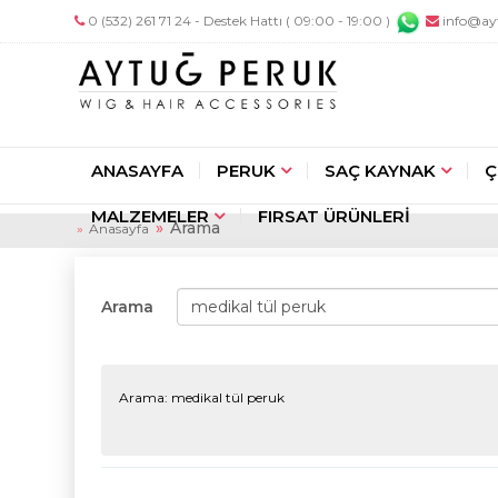
0 (532) 261 71 24 - Destek Hattı ( 09:00 - 19:00 )
info@ay
ANASAYFA
PERUK
SAÇ KAYNAK
Ç
MALZEMELER
FIRSAT ÜRÜNLERİ
Arama
Anasayfa
Arama
Arama: medikal tül peruk