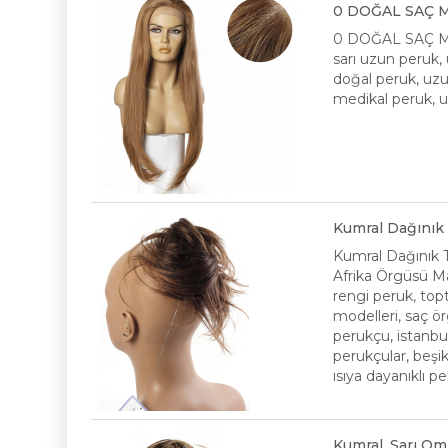
0 DOĞAL SAÇ M
0 DOĞAL SAÇ M
sarı uzun peruk,
doğal peruk, uzu
medikal peruk, u
Kumral Dağınık 
Kumral Dağınık T
Afrika Örgüsü Mal
rengi peruk, topt
modelleri, saç ör
perukçu, istanbu
perukçular, beşik
ısıya dayanıklı p
Kumral, Sarı Om