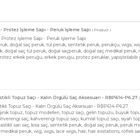
 - Protez İşleme Sapı - Peruk İşleme Sapı
( Product )
- Protez İşleme Sapı - Peruk İşleme Sapı
ruk, doğal saç peruk, tül peruk, sentetik peruk, perukçu, wigs, wi
k, doğal saç tül peruk, doğal saçperuk, doğal saç medikal peruk, m
protez erkek peruğu, erkek peruğu, protez peruklar, yapıştırılabilir 
Lastikli Topuz Saçı - Kalın Örgülü Saç Aksesuarı - RBP614-P6.27
astikli Topuz Saçı - Kalın Örgülü Saç Aksesuarı - RBP614-P6.27
ınık topuz, topuz modelleri, topuz saçı, gelin topuzu, büyük topuz, t
 kahverengi saç, kahverengi topuz saçı, kumral topuz saçı, siyah t
, lastikli sarı saç, kısa saç, sentetik peruk, doğal saç peruk, peruk mo
, medikal peruk, wig, wigs, lace wigs, hair, hair exstations, röfleli 