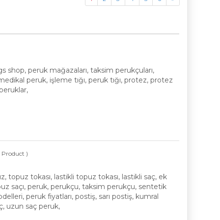
gs shop, peruk mağazaları, taksim perukçuları,
edikal peruk, işleme tığı, peruk tığı, protez, protez
peruklar,
( Product )
opuz tokası, lastikli topuz tokası, lastikli saç, ek
opuz saçı, peruk, perukçu, taksim perukçu, sentetik
delleri, peruk fiyatları, postiş, sarı postiş, kumral
saç, uzun saç peruk,