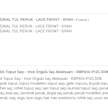
İKAL TÜL PERUK - LACE FRONT - SİYAH
( Product )
İKAL TÜL PERUK - LACE FRONT - SİYAH
İKAL TÜL PERUK - LACE FRONT - SİYAH
stikli Topuz Saçı - İnce Örgülü Saç Aksesuarı - RBP614-P12C.30
tikli Topuz Saçı - İnce Örgülü Saç Aksesuarı - RBP614-P12C.30B
ınık topuz, topuz modelleri, topuz saçı, gelin topuzu, büyük topuz, t
öfleli saç, röfleli topuz saçı, sarı topuz saçı, kumral topuz saçı, per
ı saç, kısa saç, sentetik peruk, doğal saç peruk, peruk modelleri, peruk
ruk, wig, wigs, lace wigs, hair, hair exstations, röfleli saç, uzun s