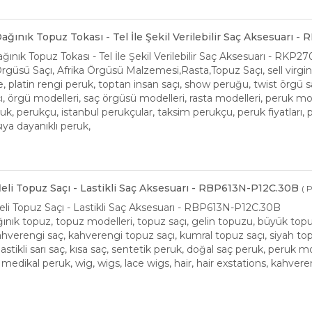
 Dağınık Topuz Tokası - Tel İle Şekil Verilebilir Saç Aksesuarı 
Dağınık Topuz Tokası - Tel İle Şekil Verilebilir Saç Aksesuarı - RKP
güsü Saçı, Afrika Örgüsü Malzemesi,Rasta,Topuz Saçı, sell virgin ha
platin rengi peruk, toptan insan saçı, show peruğu, twist örgü saçı
ı, örgü modelleri, saç örgüsü modelleri, rasta modelleri, peruk mod
k, perukçu, istanbul perukçular, taksim perukçu, peruk fiyatları, p
ıya dayanıklı peruk,
fleli Topuz Saçı - Lastikli Saç Aksesuarı - RBP613N-P12C.30B
( 
leli Topuz Saçı - Lastikli Saç Aksesuarı - RBP613N-P12C.30B
ınık topuz, topuz modelleri, topuz saçı, gelin topuzu, büyük topuz, t
 kahverengi saç, kahverengi topuz saçı, kumral topuz saçı, siyah t
, lastikli sarı saç, kısa saç, sentetik peruk, doğal saç peruk, peruk mo
, medikal peruk, wig, wigs, lace wigs, hair, hair exstations, kahver