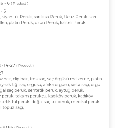
6 - 6
( Product )
- 6
siyah tül Peruk, sarı kısa Peruk, Ucuz Peruk, sarı
ri, platin Peruk, uzun Peruk, kaliteli Peruk,
00-T4-27
( Product )
27
 hair, clip hair, tres saç, saç örgüsü malzeme, platin
aynak tığ, saç örgüsü, afrika örgüsü, rasta saçı, örgü
oğal saç peruk, sentetik peruk, aytuğ peruk,
öy peruk, taksim perukçu, kadıköy peruk, kadıköy
entetik tül peruk, doğal saç tül peruk, medikal peruk,
l topuz saçı,
4-30.86
( Product )