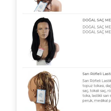
DOĞAL SAÇ MED
DOĞAL SAÇ MED
DOĞAL SAÇ MED
Sarı Röfleli La
Sarı Röfleli Las
topuz tokası, dağ
saç, tokalı saç, r
toka, lastikli sar
peruk, medikal pe