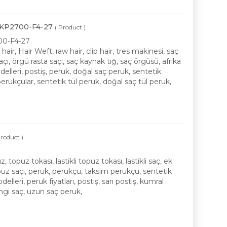
- RKP2700-F4-27
( Product )
2700-F4-27
ir, Hair Weft, raw hair, clip hair, tres makinesi, saç
, örgü rasta saçı, saç kaynak tığ, saç örgüsü, afrika
elleri, postiş, peruk, doğal saç peruk, sentetik
erukçular, sentetik tül peruk, doğal saç tül peruk,
Product )
opuz tokası, lastikli topuz tokası, lastikli saç, ek
opuz saçı, peruk, perukçu, taksim perukçu, sentetik
delleri, peruk fiyatları, postiş, sarı postiş, kumral
engi saç, uzun saç peruk,