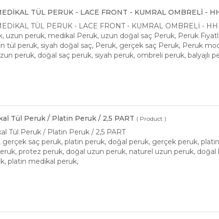
EDİKAL TÜL PERUK - LACE FRONT - KUMRAL OMBRELİ - HHI
EDİKAL TÜL PERUK - LACE FRONT - KUMRAL OMBRELİ - HHI-2
, uzun peruk, medikal Peruk, uzun doğal saç Peruk, Peruk Fiyatla
n tül peruk, siyah doğal saç, Peruk, gerçek saç Peruk, Peruk mode
zun peruk, doğal saç peruk, siyah peruk, ombreli peruk, balyajlı p
al Tül Peruk / Platin Peruk / 2,5 PART
( Product )
l Tül Peruk / Platin Peruk / 2,5 PART
gerçek saç peruk, platin peruk, doğal peruk, gerçek peruk, platin sa
eruk, protez peruk, doğal uzun peruk, naturel uzun peruk, doğal kı
, platin medikal peruk,