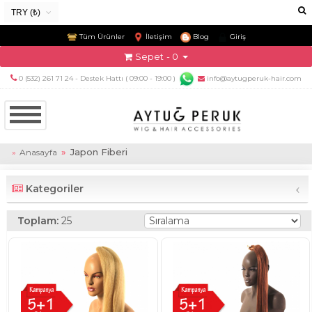
TRY (₺)
USD ($)
Tüm Ürünler
İletişim
Blog
Giriş
EUR (€)
Sepet
- 0
TRY (₺)
0 (532) 261 71 24 - Destek Hattı ( 09:00 - 19:00 )
info@aytugperuk-hair.com
GBP (£)
Japon Fiberi
Anasayfa
‹
Kategoriler
Toplam:
25