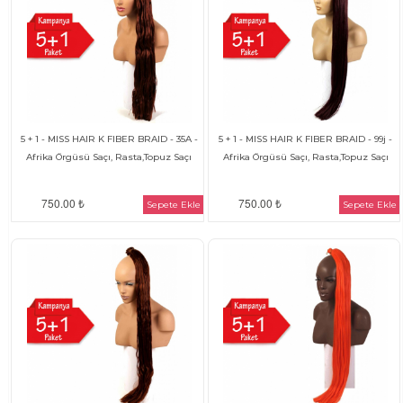
5 + 1 - MISS HAIR K FIBER BRAID - 35A -
5 + 1 - MISS HAIR K FIBER BRAID - 99j -
Afrika Örgüsü Saçı, Rasta,Topuz Saçı
Afrika Örgüsü Saçı, Rasta,Topuz Saçı
750.00 ₺
750.00 ₺
Sepete Ekle
Sepete Ekle