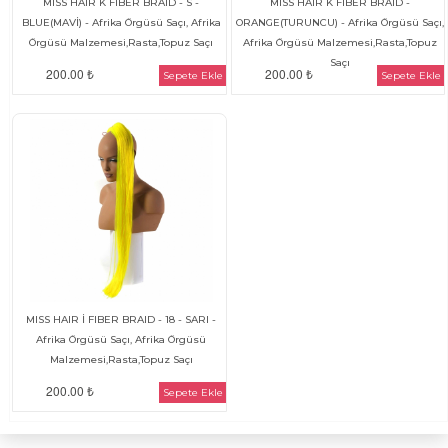
MISS HAIR K FIBER BRAID - S -
MISS HAIR K FIBER BRAID -
BLUE(MAVİ) - Afrika Örgüsü Saçı, Afrika
ORANGE(TURUNCU) - Afrika Örgüsü Saçı,
Örgüsü Malzemesi,Rasta,Topuz Saçı
Afrika Örgüsü Malzemesi,Rasta,Topuz
Saçı
200.00 ₺
200.00 ₺
Sepete Ekle
Sepete Ekle
MISS HAIR İ FIBER BRAID - 18 - SARI -
Afrika Örgüsü Saçı, Afrika Örgüsü
Malzemesi,Rasta,Topuz Saçı
200.00 ₺
Sepete Ekle