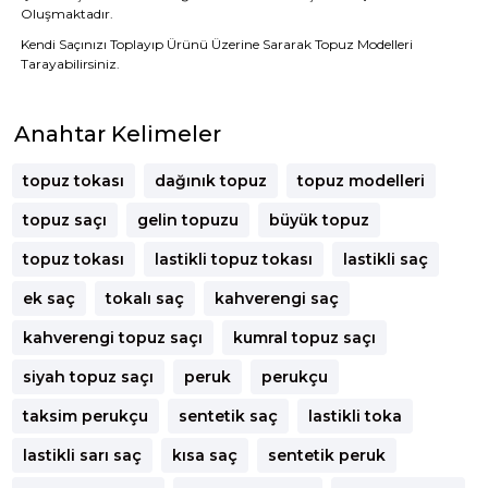
Oluşmaktadır.
Kendi Saçınızı Toplayıp Ürünü Üzerine Sararak Topuz Modelleri
Tarayabilirsiniz.
Anahtar Kelimeler
topuz tokası
dağınık topuz
topuz modelleri
topuz saçı
gelin topuzu
büyük topuz
topuz tokası
lastikli topuz tokası
lastikli saç
ek saç
tokalı saç
kahverengi saç
kahverengi topuz saçı
kumral topuz saçı
siyah topuz saçı
peruk
perukçu
taksim perukçu
sentetik saç
lastikli toka
lastikli sarı saç
kısa saç
sentetik peruk