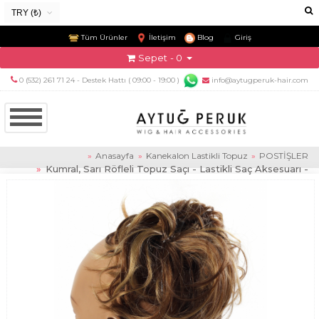
TRY (₺)
USD ($)
Tüm Ürünler
İletişim
Blog
Giriş
EUR (€)
Sepet
- 0
TRY (₺)
0 (532) 261 71 24 - Destek Hattı ( 09:00 - 19:00 )
info@aytugperuk-hair.com
GBP (£)
Anasayfa
Kanekalon Lastikli Topuz
POSTİŞLER
Kumral, Sarı Röfleli Topuz Saçı - Lastikli Saç Aksesuarı -
RBP613N-P12C.30B