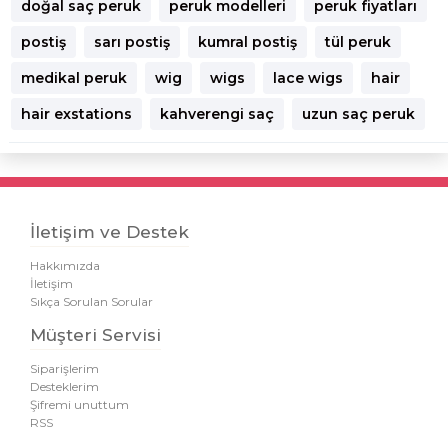
doğal saç peruk
peruk modelleri
peruk fiyatları
postiş
sarı postiş
kumral postiş
tül peruk
medikal peruk
wig
wigs
lace wigs
hair
hair exstations
kahverengi saç
uzun saç peruk
İletişim ve Destek
Hakkımızda
İletişim
Sıkça Sorulan Sorular
Müşteri Servisi
Siparişlerim
Desteklerim
Şifremi unuttum
RSS