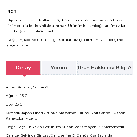
NOT :
Hijyenik üründür. Kullanılmış, deforme olmuş, etiketsiz ve faturasız
ürünlerin iadesi kesinlikle alınmaz. Ürünün kullanıldığı tarafımızdan
net bir şekilde anlaşılmaktadır.
Değişim, iade ve ürün ile ilgili sorularınız için firmamız ile iletişime
geçebilirsiniz.
Detay
Yorum
Ürün Hakkında Bilgi Al
Renk : Kumral, Sarı Röfleli
Ağırlık: 45 Gr
Boy: 25 Cm
Sentetik Japon Fiberi Ürünün Malzemesi Birinci Sınıf Sentetik Japon
Kanekolon Fiberidir.
Doğal Saça En Yakın Görünüm Sunan Parlamayan Bir Malzemedir.
Çember Şeklinde Bir Lastiğin Üzerine Örülmüş Kısa Saçlardan