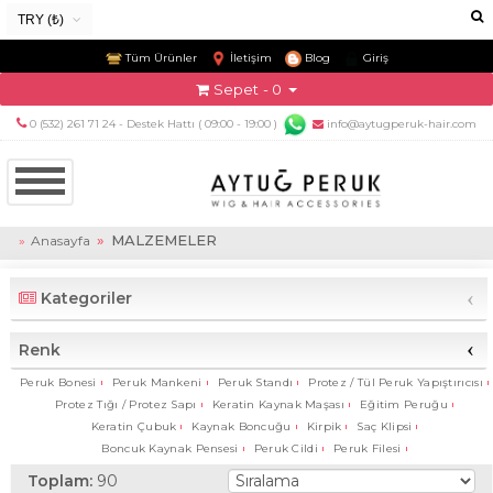
TRY (₺)
USD ($)
Tüm Ürünler
İletişim
Blog
Giriş
EUR (€)
Sepet
- 0
TRY (₺)
0 (532) 261 71 24 - Destek Hattı ( 09:00 - 19:00 )
info@aytugperuk-hair.com
GBP (£)
MALZEMELER
Anasayfa
‹
Kategoriler
‹
Renk
Peruk Bonesi
Peruk Mankeni
Peruk Standı
Protez / Tül Peruk Yapıştırıcısı
Protez Tığı / Protez Sapı
Keratin Kaynak Maşası
Eğitim Peruğu
Keratin Çubuk
Kaynak Boncuğu
Kirpik
Saç Klipsi
Boncuk Kaynak Pensesi
Peruk Cildi
Peruk Filesi
Toplam:
90