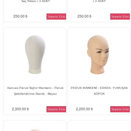
Saç Tokası / 2 ADET
/ 2 ADET
250.00 ₺
250.00 ₺
Sepete Ekle
Sepete Ekle
Kanvas Peruk Teşhir Mankeni - Peruk
PERUK MANKENİ - ERKEK- YUMUŞAK
Şekillendirme Standı - Beyaz
KÖPÜK
2,300.00 ₺
2,200.00 ₺
Sepete Ekle
Sepete Ekle