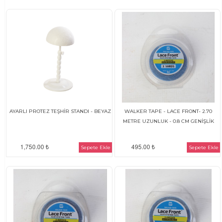
AYARLI PROTEZ TEŞHİR STANDI - BEYAZ
WALKER TAPE - LACE FRONT- 2.70
METRE UZUNLUK - 0.8 CM GENİŞLİK
1,750.00 ₺
495.00 ₺
Sepete Ekle
Sepete Ekle