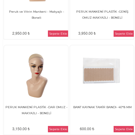
Peruk ve Vitrin Mankeni - Makyajlı -
PERUK MANKENİ PLASTİK -GENİŞ
Boneli
OMUZ-MAKYAJLI - BONELİ
2,950.00 ₺
3,950.00 ₺
Sepete Ekle
Sepete Ekle
PERUK MANKENİ PLASTİK -DAR OMUZ -
BANT KAYNAK TAMİR BANDI- 40*8 MM
MAKYAJLI - BONELİ
3,150.00 ₺
600.00 ₺
Sepete Ekle
Sepete Ekle