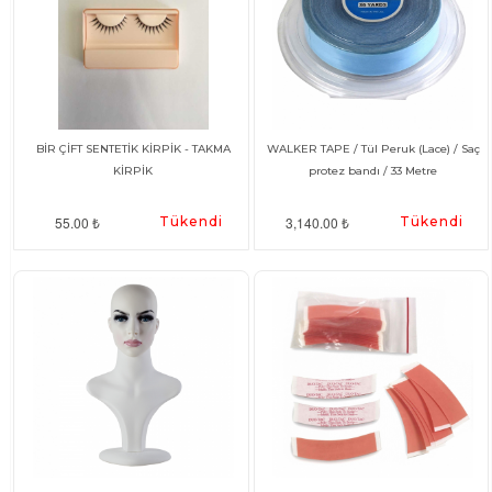
BİR ÇİFT SENTETİK KİRPİK - TAKMA
WALKER TAPE / Tül Peruk (Lace) / Saç
KİRPİK
protez bandı / 33 Metre
55.00 ₺
Tükendi
3,140.00 ₺
Tükendi