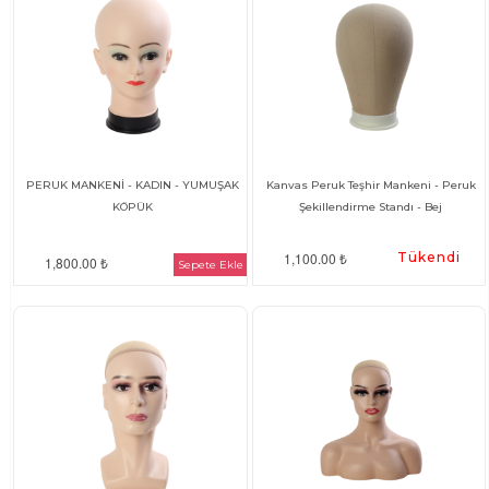
PERUK MANKENİ - KADIN - YUMUŞAK
Kanvas Peruk Teşhir Mankeni - Peruk
KÖPÜK
Şekillendirme Standı - Bej
1,100.00 ₺
Tükendi
1,800.00 ₺
Sepete Ekle