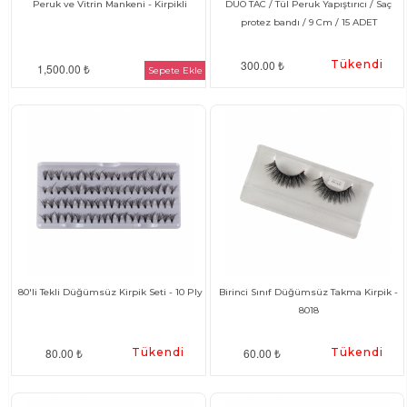
Peruk ve Vitrin Mankeni - Kirpikli
DUO TAC / Tül Peruk Yapıştırıcı / Saç
protez bandı / 9 Cm / 15 ADET
300.00 ₺
Tükendi
1,500.00 ₺
Sepete Ekle
80'li Tekli Düğümsüz Kirpik Seti - 10 Ply
Birinci Sınıf Düğümsüz Takma Kirpik -
8018
80.00 ₺
Tükendi
60.00 ₺
Tükendi