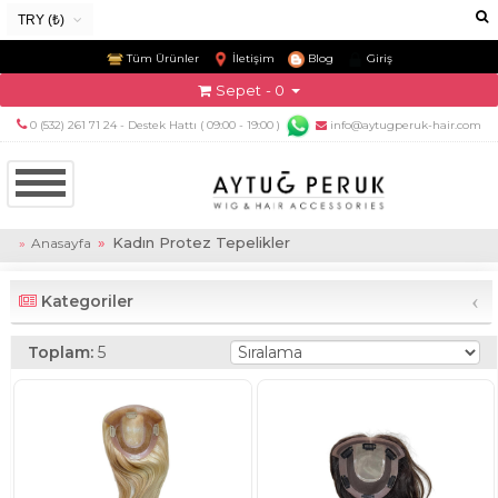
TRY (₺)
USD ($)
Tüm Ürünler
İletişim
Blog
Giriş
EUR (€)
Sepet
- 0
TRY (₺)
0 (532) 261 71 24 - Destek Hattı ( 09:00 - 19:00 )
info@aytugperuk-hair.com
GBP (£)
Kadın Protez Tepelikler
Anasayfa
‹
Kategoriler
Toplam:
5