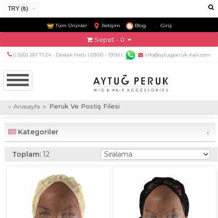
TRY (₺)
USD ($)
Tüm Ürünler
İletişim
Blog
Giriş
EUR (€)
Sepet
- 0
TRY (₺)
0 (532) 261 71 24 - Destek Hattı ( 09:00 - 19:00 )
info@aytugperuk-hair.com
GBP (£)
Peruk Ve Postiş Filesi
Anasayfa
‹
Kategoriler
Toplam:
12