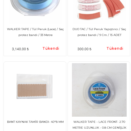
WALKER TAPE / Tül Peruk (Lace) / Saç
DUO TAC / Tül Peruk Yapıştırıcı / Saç
protez bandı / 33 Metre
protez bandı / 9 Cm / 15 ADET
3,140.00 ₺
Tükendi
300.00 ₺
Tükendi
BANT KAYNAK TAMİR BANDI- 40*8 MM
WALKER TAPE - LACE FRONT- 2.70
METRE UZUNLUK - 0.8 CM GENİŞLİK