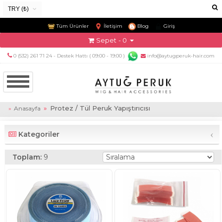
TRY (₺)
USD ($)
Tüm Ürünler
İletişim
Blog
Giriş
EUR (€)
Sepet
- 0
TRY (₺)
0 (532) 261 71 24 - Destek Hattı ( 09:00 - 19:00 )
info@aytugperuk-hair.com
GBP (£)
Protez / Tül Peruk Yapıştırıcısı
Anasayfa
‹
Kategoriler
Toplam:
9