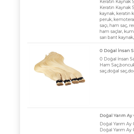
Keratin Kaynak 
Keratin Kaynak 
kaynak, keratin 
peruk, kemoterap
saçı, ham saç, re
ham saçlar, kumr
sarı bant kaynak,
​0 Doğal İnsan S
​0 Doğal İnsan S
Ham Saç,boncukl
saç,doğal saç,do
Doğal Yarım Ay Ç
Doğal Yarım Ay Ç
Doğal Yarım Ay Çıt