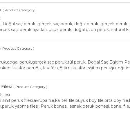
k
( Product Category )
k
 Doğal saç peruk, gerçek saç peruk, doğal peruk, gerçek peruk, 
gerçek saç, peruk fiyatları, ucuz peruk, doğal uzun peruk, naturel k
( Product Category )
ruk,doğal peruk,gerçek saç peruk,tül peruk, Doğal Saç Eğitim 
nken, kuaför peruğu, kuaför eğitim, kuaför eğitim peruğu, eğitim 
Filesi
( Product Category )
Filesi
ci sınıf peruk filesi,avrupa file,kaliteli file,büyük boy file,orta boy f
uk,peruk yapma filesi, Peruk bonesi, esnek peruk bonesi, bone, fil