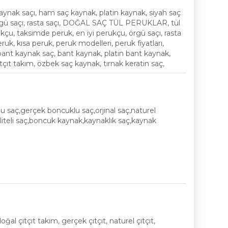
nak saçı, ham saç kaynak, platin kaynak, siyah saç
örgü saçı, rasta saçı, DOĞAL SAÇ TÜL PERUKLAR, tül
çu, taksimde peruk, en iyi perukçu, örgü saçı, rasta
eruk, kısa peruk, peruk modelleri, peruk fiyatları,
 bant kaynak saç, bant kaynak, platin bant kaynak,
ıtçıt takım, özbek saç kaynak, tırnak keratin saç,
saç,gerçek boncuklu saç,orjinal saç,naturel
liteli saç,boncuk kaynak,kaynaklık saç,kaynak
oğal çıtçıt takım, gerçek çıtçıt, naturel çıtçıt,