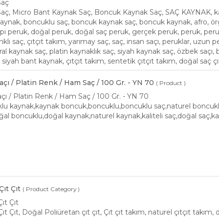
Saç
Saç, Micro Bant Kaynak Saç, Boncuk Kaynak Saç, SAÇ KAYNAK, kay
kaynak, boncuklu saç, boncuk kaynak saç, boncuk kaynak, afro, 
i peruk, doğal peruk, doğal saç peruk, gerçek peruk, peruk, peruk
nkli saç, çıtçıt takım, yarımay saç, saç, insan saçı, peruklar, uzun p
al kaynak saç, platin kaynaklık saç, siyah kaynak saç, özbek saçı,
 siyah bant kaynak, çıtçıt takım, sentetik çıtçıt takım, doğal saç ç
açı / Platin Renk / Ham Saç / 100 Gr. - YN 70
( Product )
açı / Platin Renk / Ham Saç / 100 Gr. - YN 70
u kaynak,kaynak boncuk,boncuklu,boncuklu saç,naturel boncuklu 
ğal boncuklu,doğal kaynak,naturel kaynak,kaliteli saç,doğal saç,ka
ıt Çıt
( Product Category )
ıt Çıt
 Çıt, Doğal Poliüretan çıt çıt, Çıt çıt takım, naturel çıtçıt takım, d