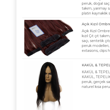
peruk, doğal saç 
takım, yarımay sa
platin kaynaklık 
Açık Kızıl Ombr
Açık Kızıl Ombre
kızıl Çıt çıt takı
saçı, sentetik çıt
peruk modelleri, p
extasions, clips h
KAKÜL & TEPEL
KAKÜL & TEPEL
KAKÜL, TEPELİK, 
peruk, gerçek saç
naturel kısa peru