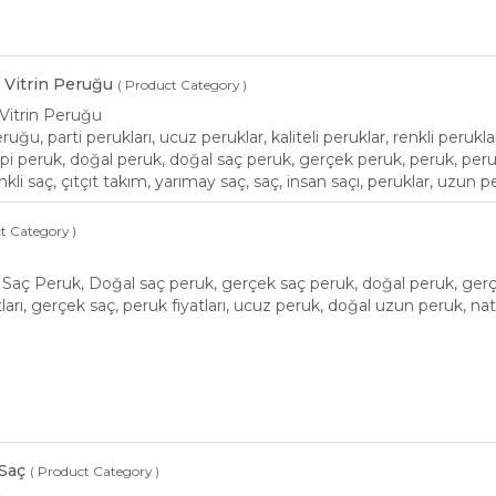
& Vitrin Peruğu
( Product Category )
 Vitrin Peruğu
eruğu, parti perukları, ucuz peruklar, kaliteli peruklar, renkli p
i peruk, doğal peruk, doğal saç peruk, gerçek peruk, peruk, peruk
nkli saç, çıtçıt takım, yarımay saç, saç, insan saçı, peruklar, uzun p
t Category )
aç Peruk, Doğal saç peruk, gerçek saç peruk, doğal peruk, gerçe
ları, gerçek saç, peruk fiyatları, ucuz peruk, doğal uzun peruk, na
 Saç
( Product Category )