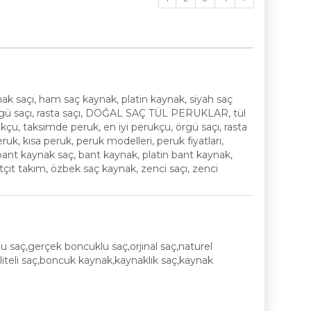
 saçı, ham saç kaynak, platin kaynak, siyah saç
örgü saçı, rasta saçı, DOĞAL SAÇ TÜL PERUKLAR, tül
çu, taksimde peruk, en iyi perukçu, örgü saçı, rasta
eruk, kısa peruk, peruk modelleri, peruk fiyatları,
 bant kaynak saç, bant kaynak, platin bant kaynak,
ıtçıt takım, özbek saç kaynak, zenci saçı, zenci
saç,gerçek boncuklu saç,orjinal saç,naturel
liteli saç,boncuk kaynak,kaynaklık saç,kaynak