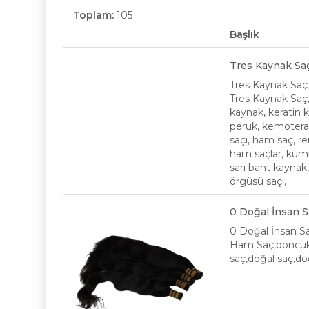
Toplam:
105
Başlık
Tres Kaynak Sa
Tres Kaynak Saç
Tres Kaynak Saç
kaynak, keratin 
peruk, kemoterap
saçı, ham saç, re
ham saçlar, kumr
sarı bant kaynak,
örgüsü saçı,
0 Doğal İnsan S
0 Doğal İnsan Sa
Ham Saç,boncukl
saç,doğal saç,do