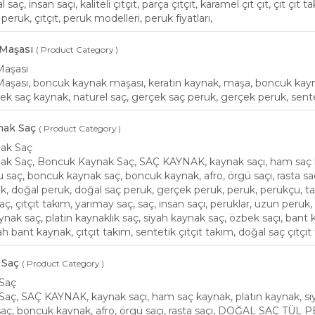
saç, insan saçı, kaliteli çıtçıt, parça çıtçıt, karamel çıt çıt, çıt çıt t
peruk, çıtçıt, peruk modelleri, peruk fiyatları,
 Maşası
( Product Category )
Maşası
aşası, boncuk kaynak maşası, keratin kaynak, maşa, boncuk kaynak ke
ek saç kaynak, naturel saç, gerçek saç peruk, gerçek peruk, sentet
nak Saç
( Product Category )
nak Saç
ak Saç, Boncuk Kaynak Saç, SAÇ KAYNAK, kaynak saçı, ham saç kay
u saç, boncuk kaynak saç, boncuk kaynak, afro, örgü saçı, rasta
, doğal peruk, doğal saç peruk, gerçek peruk, peruk, perukçu, taks
aç, çıtçıt takım, yarımay saç, saç, insan saçı, peruklar, uzun peruk,
ynak saç, platin kaynaklık saç, siyah kaynak saç, özbek saçı, bant 
h bant kaynak, çıtçıt takım, sentetik çıtçıt takım, doğal saç çıtçı
 Saç
( Product Category )
Saç
ç, SAÇ KAYNAK, kaynak saçı, ham saç kaynak, platin kaynak, siy
aç, boncuk kaynak, afro, örgü saçı, rasta saçı, DOĞAL SAÇ TÜL 