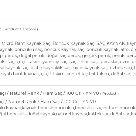
ç
( Product Category )
, Micro Bant Kaynak Saç, Boncuk Kaynak Saç, SAÇ KAYNAK, kaynak
kaynak, boncuklu saç, boncuk kaynak saç, boncuk kaynak, afro, 
i peruk, doğal peruk, doğal saç peruk, gerçek peruk, peruk, peruk
nkli saç, çıtçıt takım, yarımay saç, saç, insan saçı, peruklar, uzun p
al kaynak saç, platin kaynaklık saç, siyah kaynak saç, özbek saçı,
 siyah bant kaynak, çıtçıt takım, sentetik çıtçıt takım, doğal saç ç
açı / Naturel Renk / Ham Saç / 100 Gr. - YN 70
( Product )
çı / Naturel Renk / Ham Saç / 100 Gr. - YN 70
u kaynak,kaynak boncuk,boncuklu,boncuklu saç,naturel boncuklu 
ğal boncuklu,doğal kaynak,naturel kaynak,kaliteli saç,doğal saç,ka