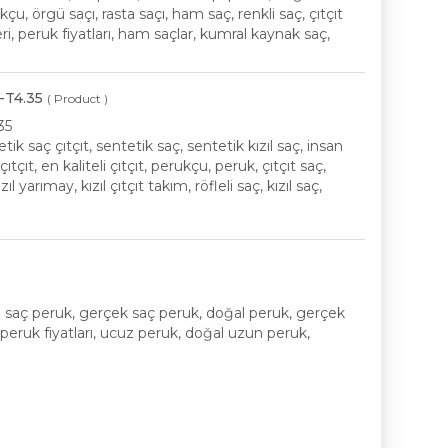
, örgü saçı, rasta saçı, ham saç, renkli saç, çıtçıt
i, peruk fiyatları, ham saçlar, kumral kaynak saç,
-T4.35
( Product )
35
etik saç çıtçıt, sentetik saç, sentetik kızıl saç, insan
ıtçıt, en kaliteli çıtçıt, perukçu, peruk, çıtçıt saç,
l yarımay, kızıl çıtçıt takım, röfleli saç, kızıl saç,
l saç peruk, gerçek saç peruk, doğal peruk, gerçek
 peruk fiyatları, ucuz peruk, doğal uzun peruk,