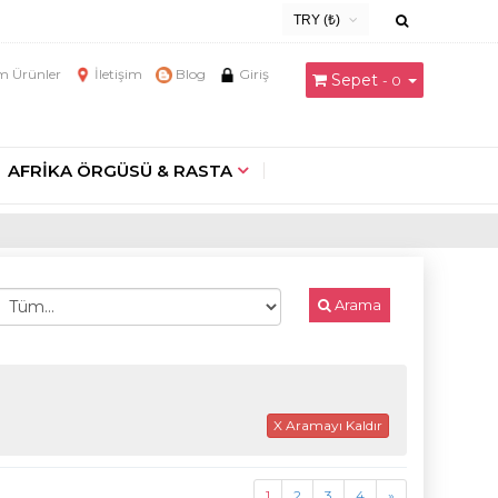
TRY (₺)
USD ($)
 Ürünler
İletişim
Blog
Giriş
Sepet
- 0
EUR (€)
TRY (₺)
GBP (£)
AFRİKA ÖRGÜSÜ & RASTA
Arama
X Aramayı Kaldır
1
2
3
4
»