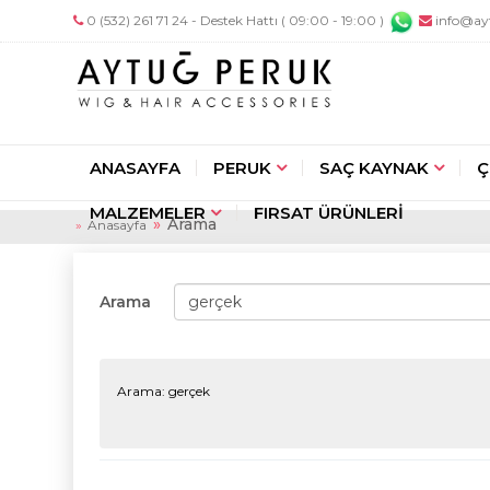
0 (532) 261 71 24 - Destek Hattı ( 09:00 - 19:00 )
info@ay
ANASAYFA
PERUK
SAÇ KAYNAK
Ç
MALZEMELER
FIRSAT ÜRÜNLERİ
Arama
Anasayfa
Arama
Arama: gerçek