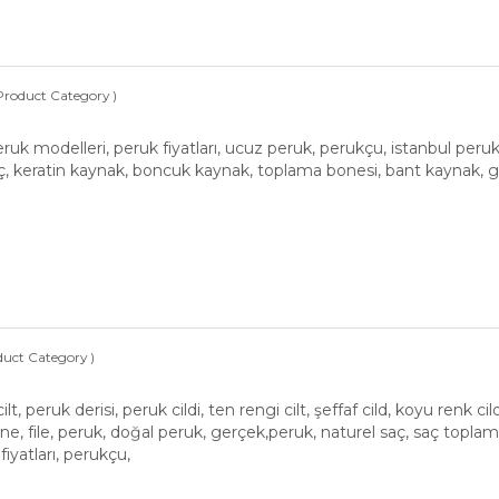
Product Category )
ruk modelleri, peruk fiyatları, ucuz peruk, perukçu, istanbul peru
aç, keratin kaynak, boncuk kaynak, toplama bonesi, bant kaynak, g
duct Category )
cilt, peruk derisi, peruk cildi, ten rengi cilt, şeffaf cild, koyu renk ci
ne, file, peruk, doğal peruk, gerçek,peruk, naturel saç, saç toplam
fiyatları, perukçu,