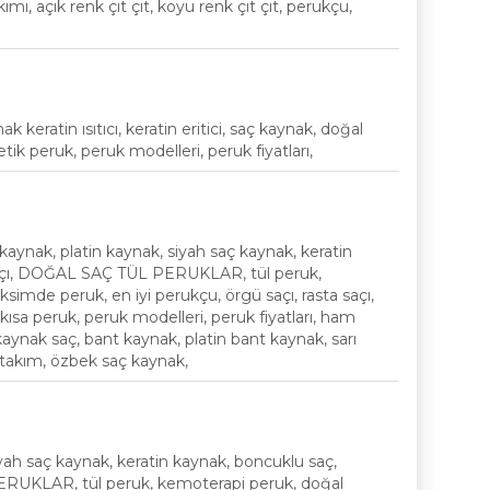
akımı, açık renk çıt çıt, koyu renk çıt çıt, perukçu,
ratin ısıtıcı, keratin eritici, saç kaynak, doğal
ik peruk, peruk modelleri, peruk fiyatları,
nak, platin kaynak, siyah saç kaynak, keratin
 saçı, DOĞAL SAÇ TÜL PERUKLAR, tül peruk,
imde peruk, en iyi perukçu, örgü saçı, rasta saçı,
 kısa peruk, peruk modelleri, peruk fiyatları, ham
kaynak saç, bant kaynak, platin bant kaynak, sarı
t takım, özbek saç kaynak,
ah saç kaynak, keratin kaynak, boncuklu saç,
PERUKLAR, tül peruk, kemoterapi peruk, doğal