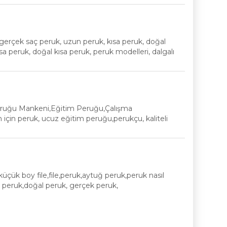
gerçek saç peruk, uzun peruk, kısa peruk, doğal
ısa peruk, doğal kısa peruk, peruk modelleri, dalgalı
Peruğu Mankeni,Eğitim Peruğu,Çalışma
için peruk, ucuz eğitim peruğu,perukçu, kaliteli
ile,küçük boy file,file,peruk,aytuğ peruk,peruk nasıl
e, peruk,doğal peruk, gerçek peruk,