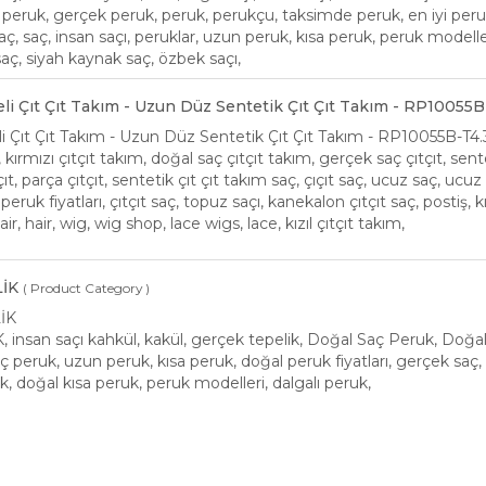
peruk, gerçek peruk, peruk, perukçu, taksimde peruk, en iyi perukçu
ç, saç, insan saçı, peruklar, uzun peruk, kısa peruk, peruk modeller
saç, siyah kaynak saç, özbek saçı,
eli Çıt Çıt Takım - Uzun Düz Sentetik Çıt Çıt Takım - RP10055B
li Çıt Çıt Takım - Uzun Düz Sentetik Çıt Çıt Takım - RP10055B-T4.
m, kırmızı çıtçıt takım, doğal saç çıtçıt takım, gerçek saç çıtçıt, sent
çıt, parça çıtçıt, sentetik çıt çıt takım saç, çıçıt saç, ucuz saç, ucuz ç
eruk fiyatları, çıtçıt saç, topuz saçı, kanekalon çıtçıt saç, postiş, kızı
air, hair, wig, wig shop, lace wigs, lace, kızıl çıtçıt takım,
İK
( Product Category )
İK
insan saçı kahkül, kakül, gerçek tepelik, Doğal Saç Peruk, Doğa
 peruk, uzun peruk, kısa peruk, doğal peruk fiyatları, gerçek saç,
k, doğal kısa peruk, peruk modelleri, dalgalı peruk,