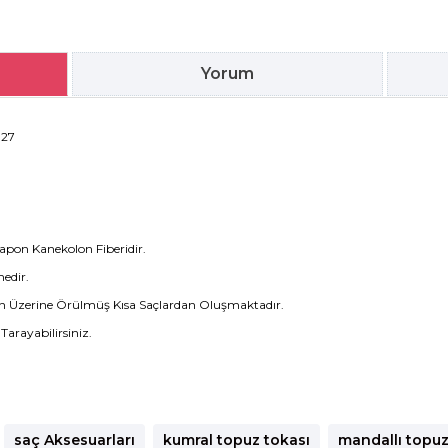
Yorum
.27
Japon Kanekolon Fiberidir.
edir.
ellerin Üzerine Örülmüş Kısa Saçlardan Oluşmaktadır.
Tarayabilirsiniz.
saç Aksesuarları
kumral topuz tokası
mandallı topuz