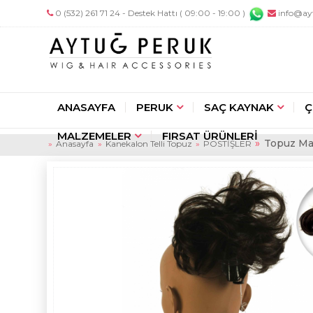
0 (532) 261 71 24 - Destek Hattı ( 09:00 - 19:00 )
info@ay
ANASAYFA
PERUK
SAÇ KAYNAK
Ç
MALZEMELER
FIRSAT ÜRÜNLERİ
Topuz Man
Anasayfa
Kanekalon Telli Topuz
POSTİŞLER