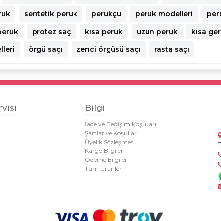
ruk
sentetik peruk
perukçu
peruk modelleri
peru
 peruk
protez saç
kısa peruk
uzun peruk
kısa ge
leri
örgü saçı
zenci örgüsü saçı
rasta saçı
visi
Bilgi
İade ve Değişim Koşulları
Şartlar ve Koşullar
m
Üyelik Sözleşmesi
Kargo Bilgileri
Ödeme Bilgileri
Tüm Ürünler