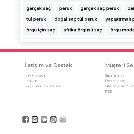
gerçek saç
peruk
gerçek saç peruk
pe
tül peruk
doğal saç tül peruk
yapıştırmalı
örgü için saç
afrika örgüsü saç
örgü model
İletişim ve Destek
Müşteri Ser
Hakkımızda
Siparişlerim
İletişim
Desteklerim
Sıkça Sorulan Sorular
Şifremi unuttu
RSS