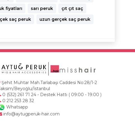
k fiyatları
sarı peruk
çıt çıt saç
rçek saç peruk
uzun gerçek saç peruk
Şehit Muhtar Mah.Tarlabaşı Caddesi No:28/1-2
Taksim/Beyoğlu/İstanbul
0 (532) 261 71 24 - Destek Hattı ( 09:00 - 19:00 )
0 212 253 28 32
Whatsapp
info@aytugperuk-hair.com