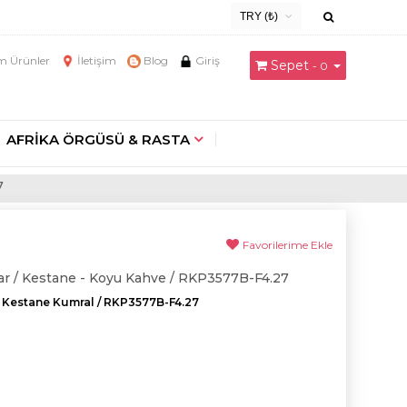
TRY (₺)
USD ($)
 Ürünler
İletişim
Blog
Giriş
Sepet
- 0
EUR (€)
TRY (₺)
GBP (£)
AFRİKA ÖRGÜSÜ & RASTA
7
Favorilerime Ekle
ar / Kestane - Koyu Kahve / RKP3577B-F4.27
/ Kestane Kumral / RKP3577B-F4.27