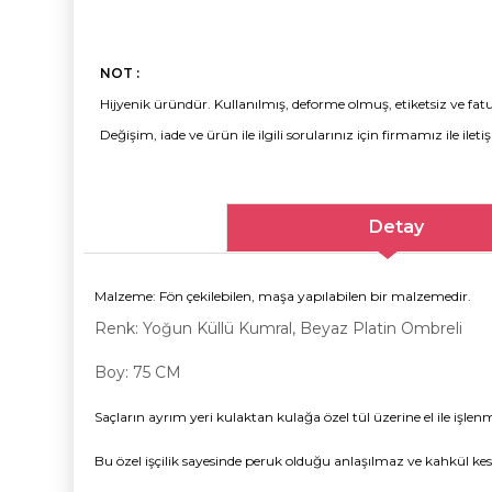
NOT :
Hijyenik üründür. Kullanılmış, deforme olmuş, etiketsiz ve fatu
Değişim, iade ve ürün ile ilgili sorularınız için firmamız ile ileti
Detay
Malzeme: Fön çekilebilen, maşa yapılabilen bir malzemedir.
Renk: Yoğun Küllü Kumral, Beyaz Platin Ombreli
Boy: 75 CM
Saçların ayrım yeri kulaktan kulağa özel tül üzerine el ile işle
Bu özel işçilik sayesinde peruk olduğu anlaşılmaz ve kahkül kes