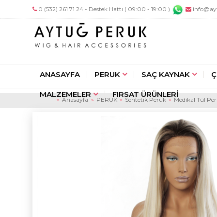
0 (532) 261 71 24 - Destek Hattı ( 09:00 - 19:00 )
info@ay
ANASAYFA
PERUK
SAÇ KAYNAK
Ç
MALZEMELER
FIRSAT ÜRÜNLERİ
Anasayfa
PERUK
Sentetik Peruk
Medikal Tül Pe