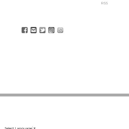
RSS
Select Language
▼