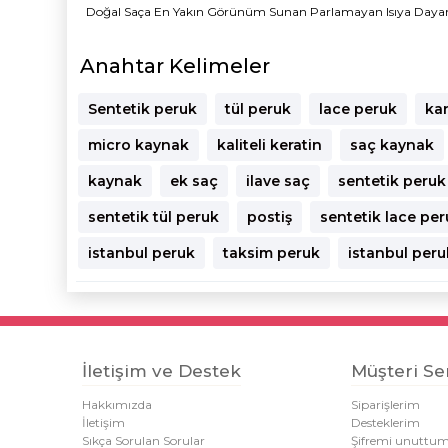
Doğal Saça En Yakın Görünüm Sunan Parlamayan Isıya Dayanıklı F
Anahtar Kelimeler
Sentetik peruk
tül peruk
lace peruk
ka
micro kaynak
kaliteli keratin
saç kaynak
kaynak
ek saç
ilave saç
sentetik peruk
sentetik tül peruk
postiş
sentetik lace pe
istanbul peruk
taksim peruk
istanbul per
İletişim ve Destek
Müşteri Ser
Hakkımızda
Siparişlerim
İletişim
Desteklerim
Sıkça Sorulan Sorular
Şifremi unuttu