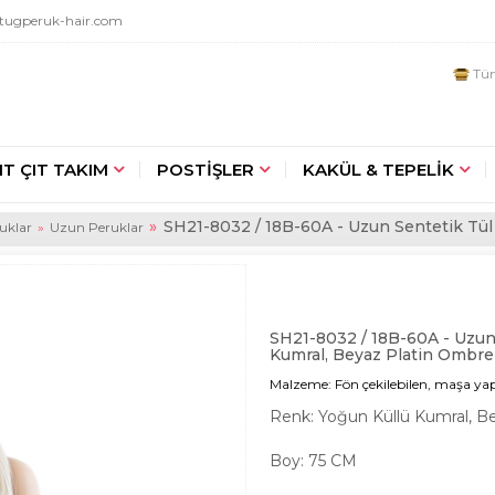
tugperuk-hair.com
Tüm
IT ÇIT TAKIM
POSTİŞLER
KAKÜL & TEPELİK
SH21-​8032 / 18B-60A - Uzun Sentetik Tül 
ruklar
Uzun Peruklar
SH21-​8032 / 18B-60A - Uzun 
Kumral, Beyaz Platin Ombrel
Malzeme: Fön çekilebilen, maşa yap
Renk: Yoğun Küllü Kumral, B
Boy: 75 CM