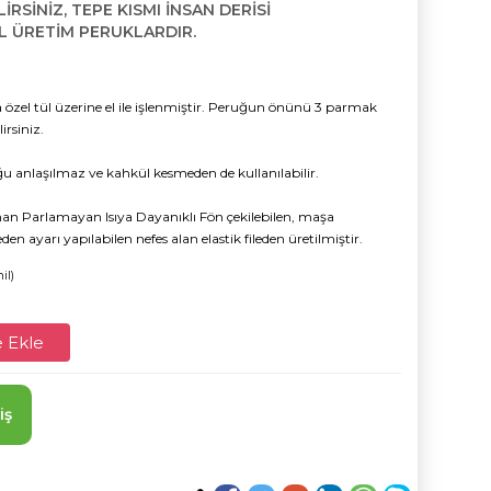
İRSİNİZ, TEPE KISMI İNSAN DERİSİ
 ÜRETİM PERUKLARDIR.
 özel tül üzerine el ile işlenmiştir. Peruğun önünü 3 parmak
irsiniz.
uğu anlaşılmaz ve kahkül kesmeden de kullanılabilir.
n Parlamayan Isıya Dayanıklı Fön çekilebilen, maşa
den ayarı yapılabilen nefes alan elastik fileden üretilmiştir.
il)
 Ekle
iş