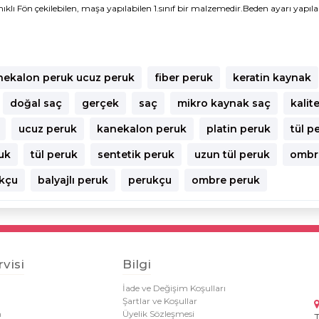
ön çekilebilen, maşa yapılabilen 1.sınıf bir malzemedir.Beden ayarı yapılabile
nekalon peruk ucuz peruk
fiber peruk
keratin kaynak
doğal saç
gerçek
saç
mikro kaynak saç
kalite
ucuz peruk
kanekalon peruk
platin peruk
tül p
ruk
tül peruk
sentetik peruk
uzun tül peruk
ombre
ukçu
balyajlı peruk
perukçu
ombre peruk
visi
Bilgi
İade ve Değişim Koşulları
Şartlar ve Koşullar
m
Üyelik Sözleşmesi