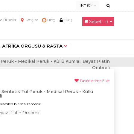
TRY (₺)
USD ($)
 Ürünler
İletişim
Blog
Giriş
Sepet
- 0
EUR (€)
TRY (₺)
GBP (£)
AFRİKA ÖRGÜSÜ & RASTA
Peruk - ​Medikal Peruk - Küllü Kumral, Beyaz Platin
Ombreli
Favorilerime Ekle
Sentetik Tül Peruk - ​Medikal Peruk - Küllü
i
ılabilen bir malzemedir.
eyaz Platin Ombreli