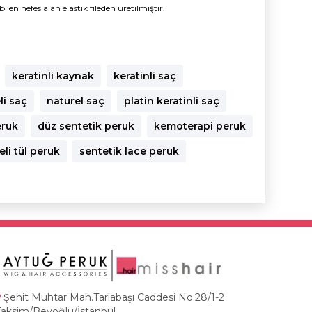
n nefes alan elastik fileden üretilmiştir.
keratinli kaynak
keratinli saç
li saç
naturel saç
platin keratinli saç
eruk
düz sentetik peruk
kemoterapi peruk
li tül peruk
sentetik lace peruk
Şehit Muhtar Mah.Tarlabaşı Caddesi No:28/1-2
Taksim/Beyoğlu/İstanbul