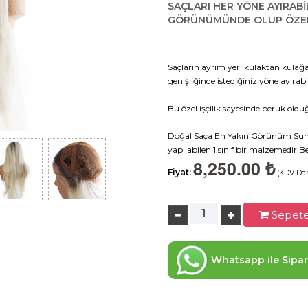
SAÇLARI HER YÖNE AYIRABİL
GÖRÜNÜMÜNDE OLUP ÖZEL
Saçların ayrım yeri kulaktan kulağa
genişliğinde istediğiniz yöne ayırabil
Bu özel işçilik sayesinde peruk old
Doğal Saça En Yakın Görünüm Suna
yapılabilen 1.sınıf bir malzemedir.Be
8,250.00 ₺
Fiyat:
(KDV Dah
Sepete
Whatsapp ile Sipar