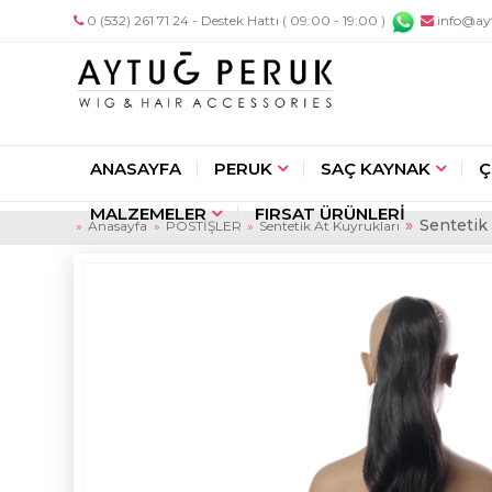
0 (532) 261 71 24 - Destek Hattı ( 09:00 - 19:00 )
info@ay
ANASAYFA
PERUK
SAÇ KAYNAK
Ç
MALZEMELER
FIRSAT ÜRÜNLERİ
Sentetik 
Anasayfa
POSTİŞLER
Sentetik At Kuyrukları