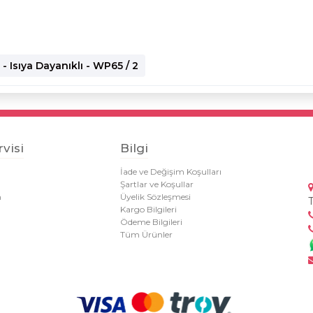
 Isıya Dayanıklı - WP65 / 2
visi
Bilgi
İade ve Değişim Koşulları
Şartlar ve Koşullar
m
Üyelik Sözleşmesi
Kargo Bilgileri
Ödeme Bilgileri
Tüm Ürünler