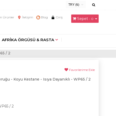
TRY (₺)
USD ($)
 Ürünler
İletişim
Blog
Giriş
Sepet
- 0
EUR (€)
TRY (₺)
GBP (£)
AFRİKA ÖRGÜSÜ & RASTA
65 / 2
Favorilerime Ekle
ruğu - Koyu Kestane - Isıya Dayanıklı - WP65 / 2
WP65 / 2