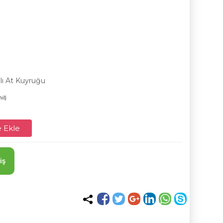
alı At Kuyruğu
il)
 Ekle
iş