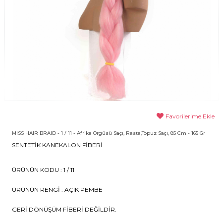
Favorilerime Ekle
MISS HAIR BRAID - 1 / 11 - Afrika Örgüsü Saçı, Rasta,Topuz Saçı, 85 Cm - 165 Gr
​​​SENTETİK KANEKALON FİBERİ
ÜRÜNÜN KODU : 1 / 11
ÜRÜNÜN RENGİ : AÇIK PEMBE
GERİ DÖNÜŞÜM FİBERİ DEĞİLDİR.