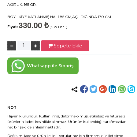
AĞIRLIK: 165 GR.
BOY: İKİYE KATLANMIŞ HALİ 85 CM,AÇILDIĞINDA 170 CM
330.00 ₺
Fiyat:
(KDV Dahil)
Sepete Ekle
Whatsapp ile Sipariş
NOT :
Hijyenik üründür. Kullanılmış, deforme olmuş, etiketsiz ve faturasız
ürünlerin iadesi kesinlikle alınmaz. Ürünün kullanıldığı tarafımızdan
net bir şekilde anlaşılmaktadır.
Değişim, iade ve ürün ile ilgili sorularınız için firmamız ile iletişime