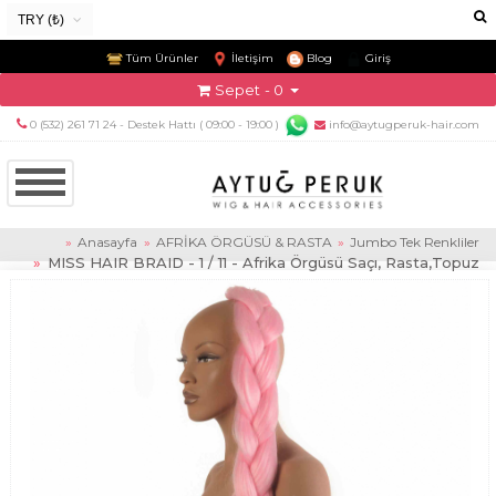
TRY (₺)
USD ($)
Tüm Ürünler
İletişim
Blog
Giriş
EUR (€)
Sepet
- 0
TRY (₺)
0 (532) 261 71 24 - Destek Hattı ( 09:00 - 19:00 )
info@aytugperuk-hair.com
GBP (£)
Anasayfa
AFRİKA ÖRGÜSÜ & RASTA
Jumbo Tek Renkliler
MISS HAIR BRAID - 1 / 11 - Afrika Örgüsü Saçı, Rasta,Topuz
Saçı, 85 Cm - 165 Gr