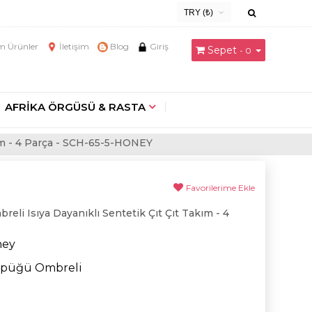
TRY (₺)
USD ($)
 Ürünler
İletişim
Blog
Giriş
Sepet
- 0
EUR (€)
TRY (₺)
GBP (£)
AFRİKA ÖRGÜSÜ & RASTA
kım - 4 Parça - SCH-65-5-HONEY
Favorilerime Ekle
li Isıya Dayanıklı Sentetik Çıt Çıt Takım - 4
ney
Köpüğü Ombreli