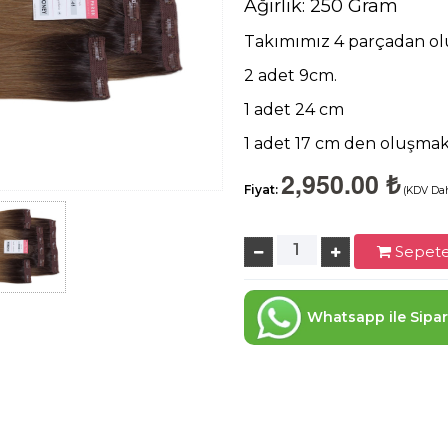
Ağırlık: 250 Gram
Takımımız 4 parçadan oluş
2 adet 9cm.
1 adet 24 cm
1 adet 17 cm den oluşmak
2,950.00 ₺
Fiyat:
(KDV Dah
Sepete
Whatsapp ile Sipar