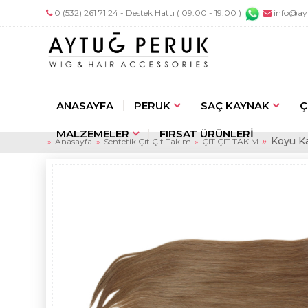
0 (532) 261 71 24 - Destek Hattı ( 09:00 - 19:00 )
info@ay
ANASAYFA
PERUK
SAÇ KAYNAK
Ç
MALZEMELER
FIRSAT ÜRÜNLERİ
Koyu Ka
Anasayfa
Sentetik Çıt Çıt Takım
ÇIT ÇIT TAKIM