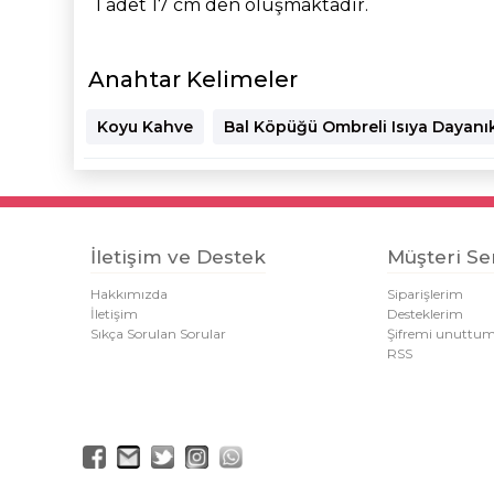
1 adet 17 cm den oluşmaktadır.
Anahtar Kelimeler
Koyu Kahve
Bal Köpüğü Ombreli Isıya Dayanık
İletişim ve Destek
Müşteri Ser
Hakkımızda
Siparişlerim
İletişim
Desteklerim
Sıkça Sorulan Sorular
Şifremi unuttu
RSS