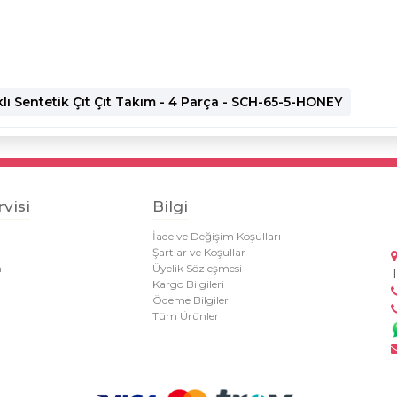
lı Sentetik Çıt Çıt Takım - 4 Parça - SCH-65-5-HONEY
visi
Bilgi
İade ve Değişim Koşulları
Şartlar ve Koşullar
m
Üyelik Sözleşmesi
Kargo Bilgileri
Ödeme Bilgileri
Tüm Ürünler