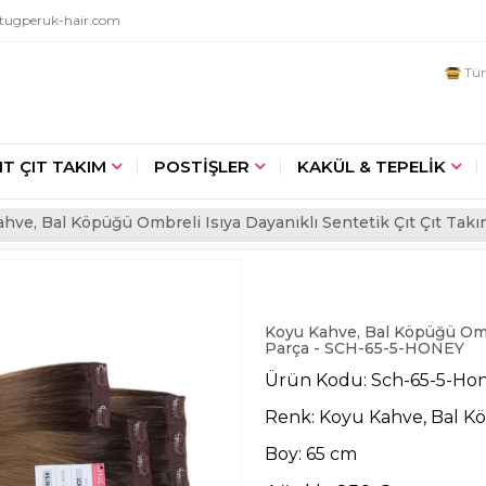
tugperuk-hair.com
Tüm
IT ÇIT TAKIM
POSTİŞLER
KAKÜL & TEPELİK
hve, Bal Köpüğü Ombreli Isıya Dayanıklı Sentetik Çıt Çıt Ta
Koyu Kahve, Bal Köpüğü Ombre
Parça - SCH-65-5-HONEY
Ürün Kodu: Sch-65-5-Ho
Renk: Koyu Kahve, Bal 
Boy: 65 cm