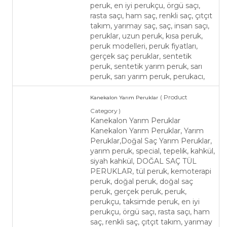
peruk, en iyi perukçu, örgü saçı,
rasta saçı, ham saç, renkli saç, çıtçıt
takım, yarımay saç, saç, insan saçı,
peruklar, uzun peruk, kısa peruk,
peruk modelleri, peruk fiyatları,
gerçek saç peruklar, sentetik
peruk, sentetik yarım peruk, sarı
peruk, sarı yarım peruk, perukacı,
( Product
Kanekalon Yarım Peruklar
Category )
Kanekalon Yarım Peruklar
Kanekalon Yarım Peruklar, Yarım
Peruklar,Doğal Saç Yarım Peruklar,
yarım peruk, special, tepelik, kahkül,
siyah kahkül, DOĞAL SAÇ TÜL
PERUKLAR, tül peruk, kemoterapi
peruk, doğal peruk, doğal saç
peruk, gerçek peruk, peruk,
perukçu, taksimde peruk, en iyi
perukçu, örgü saçı, rasta saçı, ham
saç, renkli saç, çıtçıt takım, yarımay