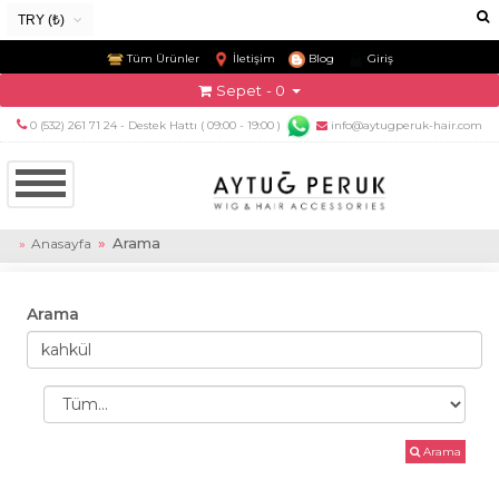
TRY (₺)
USD ($)
Tüm Ürünler
İletişim
Blog
Giriş
EUR (€)
Sepet
- 0
TRY (₺)
0 (532) 261 71 24 - Destek Hattı ( 09:00 - 19:00 )
info@aytugperuk-hair.com
GBP (£)
Arama
Anasayfa
Arama
Arama