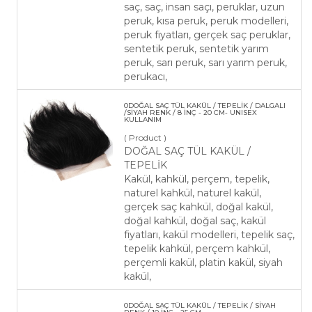
saç, saç, insan saçı, peruklar, uzun
peruk, kısa peruk, peruk modelleri,
peruk fiyatları, gerçek saç peruklar,
sentetik peruk, sentetik yarım
peruk, sarı peruk, sarı yarım peruk,
perukacı,
0DOĞAL SAÇ TÜL KAKÜL / TEPELİK / DALGALI
/SİYAH RENK / 8 İNÇ - 20 CM- UNISEX
KULLANIM
( Product )
DOĞAL SAÇ TÜL KAKÜL /
TEPELİK
Kakül, kahkül, perçem, tepelik,
naturel kahkül, naturel kakül,
gerçek saç kahkül, doğal kakül,
doğal kahkül, doğal saç, kakül
fiyatları, kakül modelleri, tepelik saç,
tepelik kahkül, perçem kahkül,
perçemli kakül, platin kakül, siyah
kakül,
​0DOĞAL SAÇ TÜL KAKÜL / TEPELİK / SİYAH