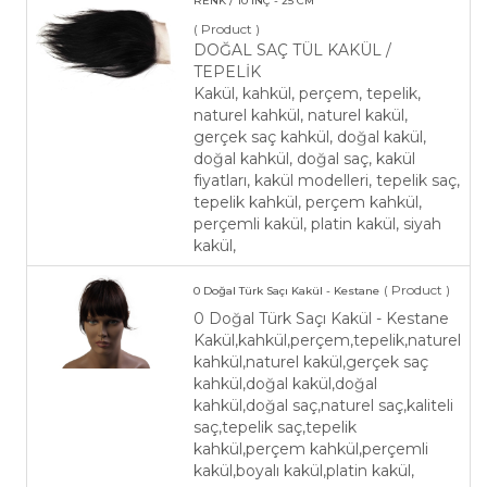
RENK / 10 İNÇ - 25 CM
( Product )
DOĞAL SAÇ TÜL KAKÜL /
TEPELİK
Kakül, kahkül, perçem, tepelik,
naturel kahkül, naturel kakül,
gerçek saç kahkül, doğal kakül,
doğal kahkül, doğal saç, kakül
fiyatları, kakül modelleri, tepelik saç,
tepelik kahkül, perçem kahkül,
perçemli kakül, platin kakül, siyah
kakül,
( Product )
0 Doğal Türk Saçı Kakül - Kestane
0 Doğal Türk Saçı Kakül - Kestane
Kakül,kahkül,perçem,tepelik,naturel
kahkül,naturel kakül,gerçek saç
kahkül,doğal kakül,doğal
kahkül,doğal saç,naturel saç,kaliteli
saç,tepelik saç,tepelik
kahkül,perçem kahkül,perçemli
kakül,boyalı kakül,platin kakül,