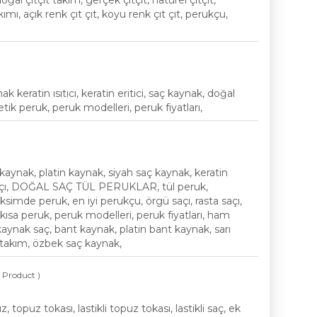
oğal çıtçıt takım, gerçek çıtçıt, naturel çıtçıt,
akımı, açık renk çıt çıt, koyu renk çıt çıt, perukçu,
ratin ısıtıcı, keratin eritici, saç kaynak, doğal
ik peruk, peruk modelleri, peruk fiyatları,
nak, platin kaynak, siyah saç kaynak, keratin
 saçı, DOĞAL SAÇ TÜL PERUKLAR, tül peruk,
imde peruk, en iyi perukçu, örgü saçı, rasta saçı,
 kısa peruk, peruk modelleri, peruk fiyatları, ham
kaynak saç, bant kaynak, platin bant kaynak, sarı
t takım, özbek saç kaynak,
( Product )
opuz tokası, lastikli topuz tokası, lastikli saç, ek