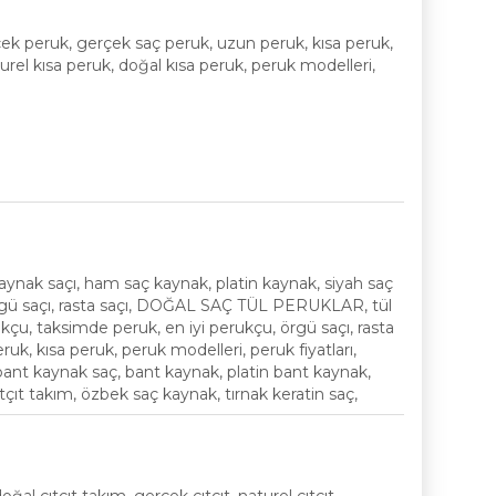
k peruk, gerçek saç peruk, uzun peruk, kısa peruk,
turel kısa peruk, doğal kısa peruk, peruk modelleri,
nak saçı, ham saç kaynak, platin kaynak, siyah saç
örgü saçı, rasta saçı, DOĞAL SAÇ TÜL PERUKLAR, tül
çu, taksimde peruk, en iyi perukçu, örgü saçı, rasta
eruk, kısa peruk, peruk modelleri, peruk fiyatları,
 bant kaynak saç, bant kaynak, platin bant kaynak,
ıtçıt takım, özbek saç kaynak, tırnak keratin saç,