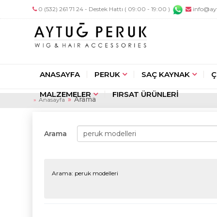
0 (532) 261 71 24 - Destek Hattı ( 09:00 - 19:00 )
info@ay
ANASAYFA
PERUK
SAÇ KAYNAK
Ç
MALZEMELER
FIRSAT ÜRÜNLERİ
Arama
Anasayfa
Arama
Arama: peruk modelleri