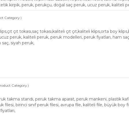
ntetik kirpik, peruk, perukçu, doğal saç peruk, ucuz peruk, kaliteli p
ct Category )
klips,çıt çıt tokası,saç tokası,kaliteli çıt çıt,kaliteli klips,orta boy klips
cuz peruk, kaliteli peruk, peruk modelleri, peruk fiyatları, ham sa
 saç, siyah peruk,
Product Category )
ruk takma standı, peruk takma aparat, peruk mankeni, plastik kafa,
 filesi, birinci sınıf peruk filesi, avrupa file, kaliteli file, büyük boy
iyatları,