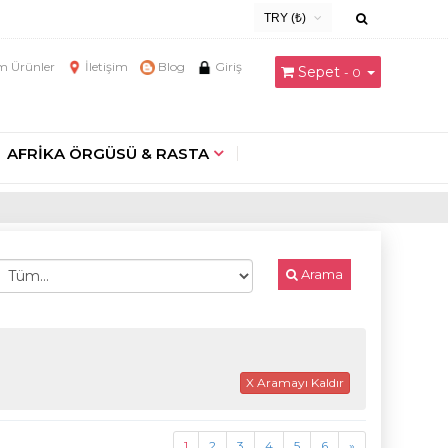
TRY (₺)
USD ($)
 Ürünler
İletişim
Blog
Giriş
Sepet
- 0
EUR (€)
TRY (₺)
GBP (£)
AFRİKA ÖRGÜSÜ & RASTA
Arama
X Aramayı Kaldır
1
2
3
4
5
6
»