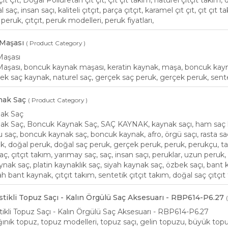
 Çıt, Doğal Poliüretan çıt çıt, Çıt çıt takım, naturel çıtçıt takım, d
saç, insan saçı, kaliteli çıtçıt, parça çıtçıt, karamel çıt çıt, çıt çıt t
peruk, çıtçıt, peruk modelleri, peruk fiyatları,
 Maşası
( Product Category )
Maşası
aşası, boncuk kaynak maşası, keratin kaynak, maşa, boncuk kaynak ke
ek saç kaynak, naturel saç, gerçek saç peruk, gerçek peruk, sentet
nak Saç
( Product Category )
nak Saç
ak Saç, Boncuk Kaynak Saç, SAÇ KAYNAK, kaynak saçı, ham saç kay
u saç, boncuk kaynak saç, boncuk kaynak, afro, örgü saçı, rasta
, doğal peruk, doğal saç peruk, gerçek peruk, peruk, perukçu, taks
aç, çıtçıt takım, yarımay saç, saç, insan saçı, peruklar, uzun peruk,
ynak saç, platin kaynaklık saç, siyah kaynak saç, özbek saçı, bant 
h bant kaynak, çıtçıt takım, sentetik çıtçıt takım, doğal saç çıtçı
Lastikli Topuz Saçı - Kalın Örgülü Saç Aksesuarı - RBP614-P6.27
astikli Topuz Saçı - Kalın Örgülü Saç Aksesuarı - RBP614-P6.27
ınık topuz, topuz modelleri, topuz saçı, gelin topuzu, büyük topuz, t