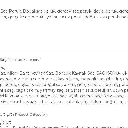
aç Peruk, Doğal saç peruk, gerçek saç peruk, doğal peruk, gerçe
ları, gerçek saç, peruk fiyatları, ucuz peruk, doğal uzun peruk, na
 Saç
( Product Category )
Saç
Saç, Micro Bant Kaynak Saç, Boncuk Kaynak Saç, SAÇ KAYNAK, kay
kaynak, boncuklu saç, boncuk kaynak saç, boncuk kaynak, afro, 
i peruk, doğal peruk, doğal saç peruk, gerçek peruk, peruk, peruk
nkli saç, çıtçıt takım, yarımay saç, saç, insan saçı, peruklar, uzun p
al kaynak saç, platin kaynaklık saç, siyah kaynak saç, özbek saçı,
 siyah bant kaynak, çıtçıt takım, sentetik çıtçıt takım, doğal saç ç
ıt Çıt
( Product Category )
ıt Çıt