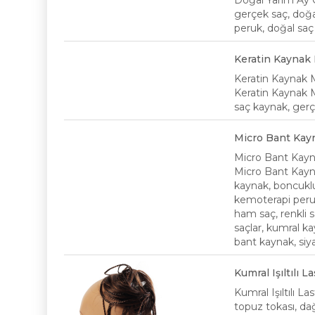
Doğal Yarım Ay Çıt
gerçek saç, doğal 
peruk, doğal saç 
Keratin Kaynak
Keratin Kaynak 
Keratin Kaynak M
saç kaynak, gerç
Micro Bant Kay
Micro Bant Kay
Micro Bant Kayn
kaynak, boncukl
kemoterapi peruk
ham saç, renkli s
saçlar, kumral ka
bant kaynak, siya
Kumral Işıltılı 
Kumral Işıltılı L
topuz tokası, dağ