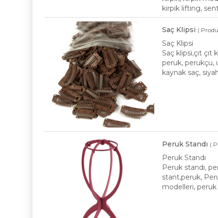
kirpik lifting, se
Saç Klipsi
( Produ
Saç Klipsi
Saç klipsi,çıt çıt 
peruk, perukçu, u
kaynak saç, siyah
Peruk Standı
( 
Peruk Standı
Peruk standı, pe
stant,peruk, Peruk
modelleri, peruk f