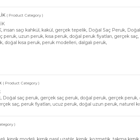
İK
( Product Category )
İK
insan saçı kahkül, kakül, gerçek tepelik, Doğal Saç Peruk, Doğa
 peruk, uzun peruk, kısa peruk, doğal peruk fiyatları, gerçek saç,
k, doğal kısa peruk, peruk modelleri, dalgalı peruk,
k
( Product Category )
k
 Doğal saç peruk, gerçek saç peruk, doğal peruk, gerçek peruk, 
gerçek saç, peruk fiyatları, ucuz peruk, doğal uzun peruk, naturel k
ategory )
li, kiprik modeli, kirpik nasıl uzatılır, kirpik, kozmetik, takma kirpik, 