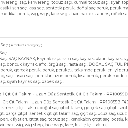
 kahverengi saç, kahverengi topuz saçı, kumral topuz saçı, siyah t
, lastikli sarı saç, kısa saç, sentetik peruk, doğal saç peruk, peruk mo
, medikal peruk, wig, wigs, lace wigs, hair, hair exstations, röfleli 
 Saç
( Product Category )
Saç
ç, SAÇ KAYNAK, kaynak saçı, ham saç kaynak, platin kaynak, siy
aç, boncuk kaynak, afro, örgü saçı, rasta saçı, DOĞAL SAÇ TÜL 
peruk, gerçek peruk, peruk, perukçu, taksimde peruk, en iyi perukçu
ç, saç, insan saçı, peruklar, uzun peruk, kısa peruk, peruk modeller
saç, siyah kaynak saç, özbek saçı,
eli Çıt Çıt Takım - Uzun Düz Sentetik Çıt Çıt Takım - RP10055B
li Çıt Çıt Takım - Uzun Düz Sentetik Çıt Çıt Takım - RP10055B-T4.
m, kırmızı çıtçıt takım, doğal saç çıtçıt takım, gerçek saç çıtçıt, sent
çıt, parça çıtçıt, sentetik çıt çıt takım saç, çıçıt saç, ucuz saç, ucuz ç
eruk fiyatları, çıtçıt saç, topuz saçı, kanekalon çıtçıt saç, postiş, kızı
air, hair, wig, wig shop, lace wigs, lace, kızıl çıtçıt takım,