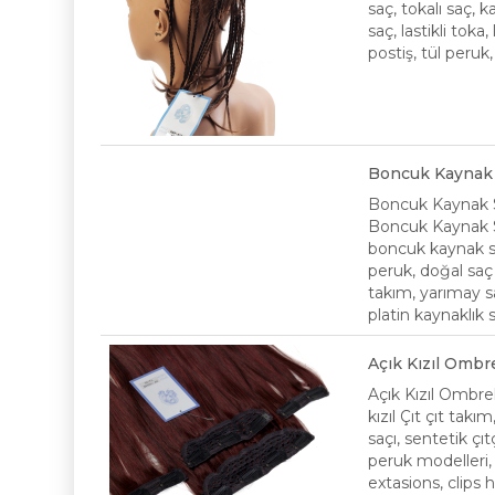
saç, tokalı saç,
saç, lastikli toka
postiş, tül peruk
Boncuk Kaynak
Boncuk Kaynak 
Boncuk Kaynak Sa
boncuk kaynak s
peruk, doğal saç 
takım, yarımay sa
platin kaynaklık 
Açık Kızıl Ombr
Açık Kızıl Ombre
kızıl Çıt çıt takı
saçı, sentetik çıt
peruk modelleri, p
extasions, clips h