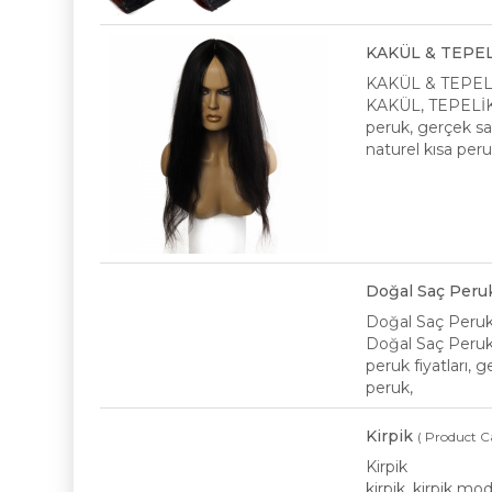
KAKÜL & TEPEL
KAKÜL & TEPEL
KAKÜL, TEPELİK, 
peruk, gerçek saç
naturel kısa peru
Doğal Saç Peru
Doğal Saç Peru
Doğal Saç Peruk,
peruk fiyatları, 
peruk,
Kirpik
( Product C
Kirpik
kirpik, kirpik mode