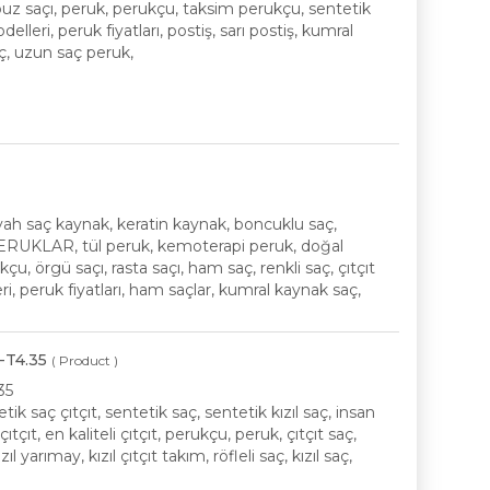
opuz saçı, peruk, perukçu, taksim perukçu, sentetik
delleri, peruk fiyatları, postiş, sarı postiş, kumral
saç, uzun saç peruk,
ah saç kaynak, keratin kaynak, boncuklu saç,
PERUKLAR, tül peruk, kemoterapi peruk, doğal
, örgü saçı, rasta saçı, ham saç, renkli saç, çıtçıt
i, peruk fiyatları, ham saçlar, kumral kaynak saç,
-T4.35
( Product )
35
etik saç çıtçıt, sentetik saç, sentetik kızıl saç, insan
ıtçıt, en kaliteli çıtçıt, perukçu, peruk, çıtçıt saç,
l yarımay, kızıl çıtçıt takım, röfleli saç, kızıl saç,