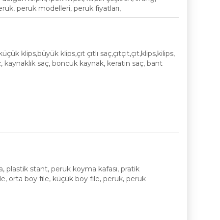
eruk, peruk modelleri, peruk fiyatları,
,küçük klips,büyük klips,çıt çıtlı saç,çıtçıt,çıt,klips,kilips,
ç, kaynaklık saç, boncuk kaynak, keratin saç, bant
 plastik stant, peruk koyma kafası, pratik
 file, orta boy file, küçük boy file, peruk, peruk