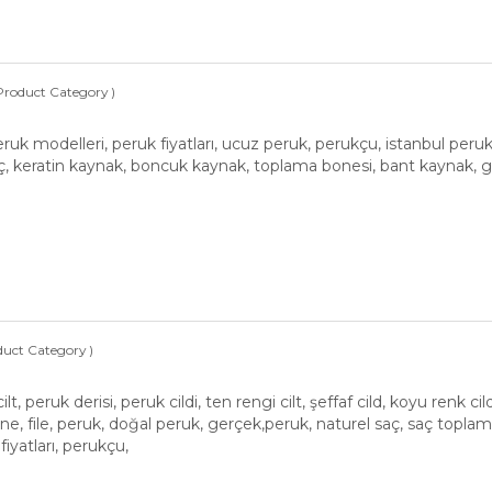
Product Category )
ruk modelleri, peruk fiyatları, ucuz peruk, perukçu, istanbul peru
aç, keratin kaynak, boncuk kaynak, toplama bonesi, bant kaynak, g
duct Category )
cilt, peruk derisi, peruk cildi, ten rengi cilt, şeffaf cild, koyu renk ci
ne, file, peruk, doğal peruk, gerçek,peruk, naturel saç, saç toplam
fiyatları, perukçu,