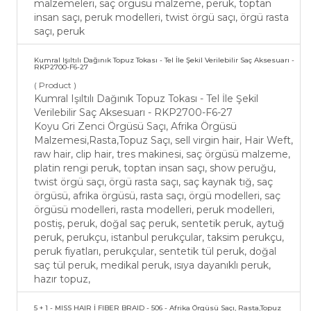
malzemeleri, saç örgüsü malzeme, peruk, toptan
insan saçı, peruk modelleri, twist örgü saçı, örgü rasta
saçı, peruk
Kumral Işıltılı Dağınık Topuz Tokası - Tel İle Şekil Verilebilir Saç Aksesuarı -
RKP2700-F6-27
( Product )
Kumral Işıltılı Dağınık Topuz Tokası - Tel İle Şekil
Verilebilir Saç Aksesuarı - RKP2700-F6-27
Koyu Gri Zenci Örgüsü Saçı, Afrika Örgüsü
Malzemesi,Rasta,Topuz Saçı, sell virgin hair, Hair Weft,
raw hair, clip hair, tres makinesi, saç örgüsü malzeme,
platin rengi peruk, toptan insan saçı, show peruğu,
twist örgü saçı, örgü rasta saçı, saç kaynak tığ, saç
örgüsü, afrika örgüsü, rasta saçı, örgü modelleri, saç
örgüsü modelleri, rasta modelleri, peruk modelleri,
postiş, peruk, doğal saç peruk, sentetik peruk, aytuğ
peruk, perukçu, istanbul perukçular, taksim perukçu,
peruk fiyatları, perukçular, sentetik tül peruk, doğal
saç tül peruk, medikal peruk, ısıya dayanıklı peruk,
hazır topuz,
5 + 1 - MISS HAIR İ FIBER BRAID - 506 - Afrika Örgüsü Saçı, Rasta,Topuz