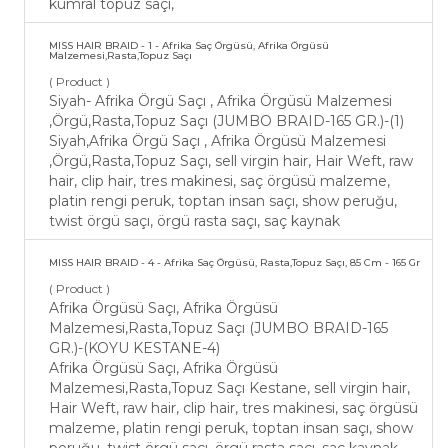
kumral topuz saçı,
MISS HAIR BRAID - 1 - Afrika Saç Örgüsü, Afrika Örgüsü
Malzemesi,Rasta,Topuz Saçı
( Product )
Siyah- Afrika Örgü Saçı , Afrika Örgüsü Malzemesi
,Örgü,Rasta,Topuz Saçı (JUMBO BRAID-165 GR.)-(1)
Siyah,Afrika Örgü Saçı , Afrika Örgüsü Malzemesi
,Örgü,Rasta,Topuz Saçı, sell virgin hair, Hair Weft, raw
hair, clip hair, tres makinesi, saç örgüsü malzeme,
platin rengi peruk, toptan insan saçı, show peruğu,
twist örgü saçı, örgü rasta saçı, saç kaynak
MISS HAIR BRAID - 4 - Afrika Saç Örgüsü, Rasta,Topuz Saçı, 85 Cm - 165 Gr
( Product )
Afrika Örgüsü Saçı, Afrika Örgüsü
Malzemesi,Rasta,Topuz Saçı (JUMBO BRAID-165
GR.)-(KOYU KESTANE-4)
Afrika Örgüsü Saçı, Afrika Örgüsü
Malzemesi,Rasta,Topuz Saçı Kestane, sell virgin hair,
Hair Weft, raw hair, clip hair, tres makinesi, saç örgüsü
malzeme, platin rengi peruk, toptan insan saçı, show