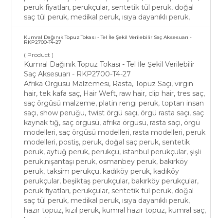
peruk fiyatları, perukçular, sentetik tül peruk, doğal
saç tül peruk, medikal peruk, ısıya dayanıklı peruk,
Kumral Dağınık Topuz Tokası - Tel İle Şekil Verilebilir Saç Aksesuarı -
RKP2700-T4-27
( Product )
Kumral Dağınık Topuz Tokası - Tel İle Şekil Verilebilir
Saç Aksesuarı - RKP2700-T4-27
Afrika Örgüsü Malzemesi, Rasta, Topuz Saçı, virgin
hair, tek kafa saç, Hair Weft, raw hair, clip hair, tres saç,
saç örgüsü malzeme, platin rengi peruk, toptan insan
saçı, show peruğu, twist örgü saçı, örgü rasta saçı, saç
kaynak tığ, saç örgüsü, afrika örgüsü, rasta saçı, örgü
modelleri, saç örgüsü modelleri, rasta modelleri, peruk
modelleri, postiş, peruk, doğal saç peruk, sentetik
peruk, aytuğ peruk, perukçu, istanbul perukçular, şişli
peruk,nişantaşı peruk, osmanbey peruk, bakırköy
peruk, taksim perukçu, kadıköy peruk, kadıköy
perukçular, beşiktaş perukçular, bakırköy perukçular,
peruk fiyatları, perukçular, sentetik tül peruk, doğal
saç tül peruk, medikal peruk, ısıya dayanıklı peruk,
hazır topuz, kızıl peruk, kumral hazır topuz, kumral saç,