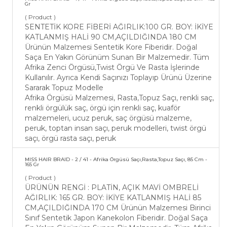
Gr
( Product )
SENTETİK KORE FİBERİ AĞIRLIK:100 GR. BOY: İKİYE
KATLANMIŞ HALİ 90 CM,AÇILDIĞINDA 180 CM
Ürünün Malzemesi Sentetik Kore Fiberidir. Doğal
Saça En Yakın Görünüm Sunan Bir Malzemedir. Tüm
Afrika Zenci Örgüsü,Twist Örgü Ve Rasta İşlerinde
Kullanılır. Ayrıca Kendi Saçınızı Toplayıp Ürünü Üzerine
Sararak Topuz Modelle
Afrika Örgüsü Malzemesi, Rasta,Topuz Saçı, renkli saç,
renkli örgülük saç, örgü için renkli saç, kuaför
malzemeleri, ucuz peruk, saç örgüsü malzeme,
peruk, toptan insan saçı, peruk modelleri, twist örgü
saçı, örgü rasta saçı, peruk
MISS HAIR BRAID - 2 / 41 - Afrika Örgüsü Saçı,Rasta,Topuz Saçı, 85 Cm -
165 Gr
( Product )
ÜRÜNÜN RENGİ : PLATİN, AÇIK MAVİ OMBRELİ
AĞIRLIK: 165 GR. BOY: İKİYE KATLANMIŞ HALİ 85
CM,AÇILDIĞINDA 170 CM Ürünün Malzemesi Birinci
Sınıf Sentetik Japon Kanekolon Fiberidir. Doğal Saça