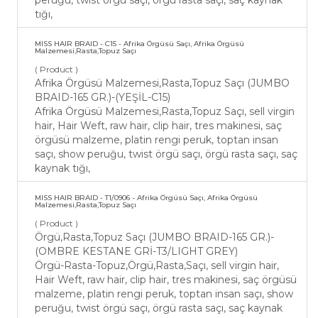
peruğu, twist örgü saçı, örgü rasta saçı, saç kaynak
tığı,
MISS HAIR BRAID - C15 - Afrika Örgüsü Saçı, Afrika Örgüsü
Malzemesi,Rasta,Topuz Saçı
( Product )
Afrika Örgüsü Malzemesi,Rasta,Topuz Saçı (JUMBO
BRAID-165 GR.)-(YEŞİL-C15)
Afrika Örgüsü Malzemesi,Rasta,Topuz Saçı, sell virgin
hair, Hair Weft, raw hair, clip hair, tres makinesi, saç
örgüsü malzeme, platin rengi peruk, toptan insan
saçı, show peruğu, twist örgü saçı, örgü rasta saçı, saç
kaynak tığı,
MISS HAIR BRAID - T1/0906 - Afrika Örgüsü Saçı, Afrika Örgüsü
Malzemesi,Rasta,Topuz Saçı
( Product )
Örgü,Rasta,Topuz Saçı (JUMBO BRAID-165 GR.)-
(OMBRE KESTANE GRİ-T3/LIGHT GREY)
Örgü-Rasta-Topuz,Örgü,Rasta,Saçı, sell virgin hair,
Hair Weft, raw hair, clip hair, tres makinesi, saç örgüsü
malzeme, platin rengi peruk, toptan insan saçı, show
peruğu, twist örgü saçı, örgü rasta saçı, saç kaynak