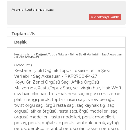
Arama: toptan insan saçı
X Aramayı Kaldır
Toplam:
28
Başlık
Kestane Işıltılı Dağınık Topuz Tokası - Tel İle Şekil Verilebilir Saç Aksesuarı
- RKP2700-F4-27
( Product )
Kestane Işıltılı Dağınık Topuz Tokası - Tel İle Şekil
Verilebilir Saç Aksesuarı - RKP2700-F4-27
Koyu Gri Zenci Örgüsü Saçı, Afrika Örgüsü
Malzemesi,Rasta,Topuz Saçı, sell virgin hair, Hair Weft,
raw hair, clip hair, tres makinesi, saç örgüsü malzeme,
platin rengi peruk, toptan insan saçı, show peruğu,
twist örgü saçı, örgü rasta saçı, saç kaynak tığ, saç
örgüsü, afrika örgüsü, rasta saçı, örgü modelleri, saç
örgüsü modelleri, rasta modelleri, peruk modelleri,
postiş, peruk, doğal saç peruk, sentetik peruk, aytuğ
peruk, perukçu, istanbul perukçular, taksim perukçu,