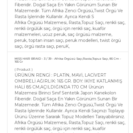
Fiberidir. Doğal Saça En Yakın Görünüm Sunan Bir
Malzemedir. Tüm Afrika Zenci Örgüsü,Twist Örgü Ve
Rasta İşlerinde Kullanılır. Ayrıca Kendi S
Afrika Örgüsü Malzemesi, Rasta,Topuz Saçı, renkli saç,
renkli örgülük saç, örgü için renkli saç, kuaför
malzemeleri, ucuz peruk, saç örgüsü malzeme,
peruk, toptan insan saçı, peruk modelleri, twist örgü
saçı, örgü rasta saçı, peruK,
MISS HAIR BRAID - 3 / 39 - Afrika Örgüsü Saçı,Rasta,Topuz Saçı, 85 Cm -
165 Gr
( Product )
ÜRÜNÜN RENGİ : PLATİN, MAVİ, LACİVERT
OMBRELİ AĞIRLIK: 165 GR. BOY: İKİYE KATLANMIŞ
HALİ 85 CM,AÇILDIĞINDA 170 CM Ürünün
Malzemesi Birinci Sınıf Sentetik Japon Kanekolon
Fiberidir. Doğal Saça En Yakın Görünüm Sunan Bir
Malzemedir. Tüm Afrika Zenci Örgüsü,Twist Örgü Ve
Rasta İşlerinde Kullanılır. Ayrıca Kendi Saçınızı Toplayıp
Ürünü Üzerine Sararak Topuz Modelleri Tarayabilirsiniz.
Afrika Örgüsü Malzemesi, Rasta,Topuz Saçı, renkli saç,
renkli örgülük saç, örgü için renkli saç, kuaför