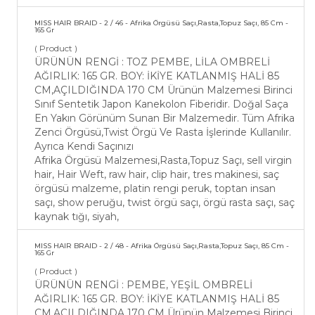
MISS HAIR BRAID - 2 / 46 - Afrika Örgüsü Saçı,Rasta,Topuz Saçı, 85 Cm -
165 Gr
( Product )
ÜRÜNÜN RENGİ : TOZ PEMBE, LİLA OMBRELİ
AĞIRLIK: 165 GR. BOY: İKİYE KATLANMIŞ HALİ 85
CM,AÇILDIĞINDA 170 CM Ürünün Malzemesi Birinci
Sınıf Sentetik Japon Kanekolon Fiberidir. Doğal Saça
En Yakın Görünüm Sunan Bir Malzemedir. Tüm Afrika
Zenci Örgüsü,Twist Örgü Ve Rasta İşlerinde Kullanılır.
Ayrıca Kendi Saçınızı
Afrika Örgüsü Malzemesi,Rasta,Topuz Saçı, sell virgin
hair, Hair Weft, raw hair, clip hair, tres makinesi, saç
örgüsü malzeme, platin rengi peruk, toptan insan
saçı, show peruğu, twist örgü saçı, örgü rasta saçı, saç
kaynak tığı, siyah,
MISS HAIR BRAID - 2 / 48 - Afrika Örgüsü Saçı,Rasta,Topuz Saçı, 85 Cm -
165 Gr
( Product )
ÜRÜNÜN RENGİ : PEMBE, YEŞİL OMBRELİ
AĞIRLIK: 165 GR. BOY: İKİYE KATLANMIŞ HALİ 85
CM,AÇILDIĞINDA 170 CM Ürünün Malzemesi Birinci