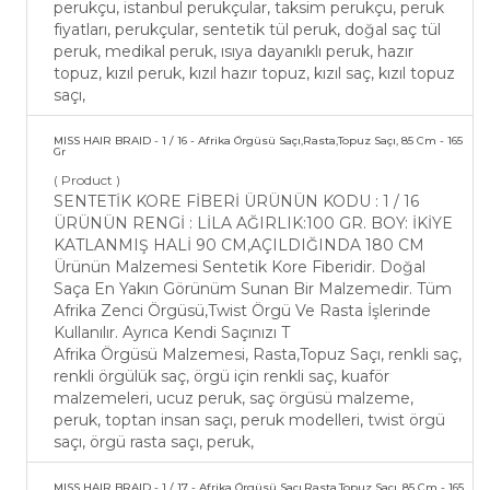
perukçu, istanbul perukçular, taksim perukçu, peruk
fiyatları, perukçular, sentetik tül peruk, doğal saç tül
peruk, medikal peruk, ısıya dayanıklı peruk, hazır
topuz, kızıl peruk, kızıl hazır topuz, kızıl saç, kızıl topuz
saçı,
MISS HAIR BRAID - 1 / 16 - Afrika Örgüsü Saçı,Rasta,Topuz Saçı, 85 Cm - 165
Gr
( Product )
SENTETİK KORE FİBERİ ÜRÜNÜN KODU : 1 / 16
ÜRÜNÜN RENGİ : LİLA AĞIRLIK:100 GR. BOY: İKİYE
KATLANMIŞ HALİ 90 CM,AÇILDIĞINDA 180 CM
Ürünün Malzemesi Sentetik Kore Fiberidir. Doğal
Saça En Yakın Görünüm Sunan Bir Malzemedir. Tüm
Afrika Zenci Örgüsü,Twist Örgü Ve Rasta İşlerinde
Kullanılır. Ayrıca Kendi Saçınızı T
Afrika Örgüsü Malzemesi, Rasta,Topuz Saçı, renkli saç,
renkli örgülük saç, örgü için renkli saç, kuaför
malzemeleri, ucuz peruk, saç örgüsü malzeme,
peruk, toptan insan saçı, peruk modelleri, twist örgü
saçı, örgü rasta saçı, peruk,
MISS HAIR BRAID - 1 / 17 - Afrika Örgüsü Saçı,Rasta,Topuz Saçı, 85 Cm - 165