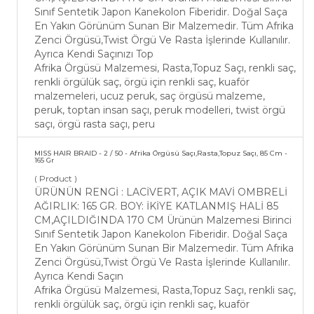
Sınıf Sentetik Japon Kanekolon Fiberidir. Doğal Saça
En Yakın Görünüm Sunan Bir Malzemedir. Tüm Afrika
Zenci Örgüsü,Twist Örgü Ve Rasta İşlerinde Kullanılır.
Ayrıca Kendi Saçınızı Top
Afrika Örgüsü Malzemesi, Rasta,Topuz Saçı, renkli saç,
renkli örgülük saç, örgü için renkli saç, kuaför
malzemeleri, ucuz peruk, saç örgüsü malzeme,
peruk, toptan insan saçı, peruk modelleri, twist örgü
saçı, örgü rasta saçı, peru
MISS HAIR BRAID - 2 / 50 - Afrika Örgüsü Saçı,Rasta,Topuz Saçı, 85 Cm -
165 Gr
( Product )
ÜRÜNÜN RENGİ : LACİVERT, AÇIK MAVİ OMBRELİ
AĞIRLIK: 165 GR. BOY: İKİYE KATLANMIŞ HALİ 85
CM,AÇILDIĞINDA 170 CM Ürünün Malzemesi Birinci
Sınıf Sentetik Japon Kanekolon Fiberidir. Doğal Saça
En Yakın Görünüm Sunan Bir Malzemedir. Tüm Afrika
Zenci Örgüsü,Twist Örgü Ve Rasta İşlerinde Kullanılır.
Ayrıca Kendi Saçın
Afrika Örgüsü Malzemesi, Rasta,Topuz Saçı, renkli saç,
renkli örgülük saç, örgü için renkli saç, kuaför