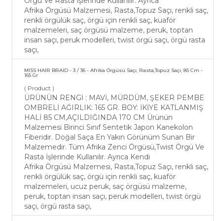
Örgü Ve Rasta İşlerinde Kullanılır. Ayrıca
Afrika Örgüsü Malzemesi, Rasta,Topuz Saçı, renkli saç,
renkli örgülük saç, örgü için renkli saç, kuaför
malzemeleri, saç örgüsü malzeme, peruk, toptan
insan saçı, peruk modelleri, twist örgü saçı, örgü rasta
saçı,
MISS HAIR BRAID - 3 / 36 - Afrika Örgüsü Saçı, Rasta,Topuz Saçı, 85 Cm -
165 Gr
( Product )
ÜRÜNÜN RENGİ : MAVİ, MÜRDÜM, ŞEKER PEMBE
OMBRELİ AĞIRLIK: 165 GR. BOY: İKİYE KATLANMIŞ
HALİ 85 CM,AÇILDIĞINDA 170 CM Ürünün
Malzemesi Birinci Sınıf Sentetik Japon Kanekolon
Fiberidir. Doğal Saça En Yakın Görünüm Sunan Bir
Malzemedir. Tüm Afrika Zenci Örgüsü,Twist Örgü Ve
Rasta İşlerinde Kullanılır. Ayrıca Kendi
Afrika Örgüsü Malzemesi, Rasta,Topuz Saçı, renkli saç,
renkli örgülük saç, örgü için renkli saç, kuaför
malzemeleri, ucuz peruk, saç örgüsü malzeme,
peruk, toptan insan saçı, peruk modelleri, twist örgü
saçı, örgü rasta saçı,