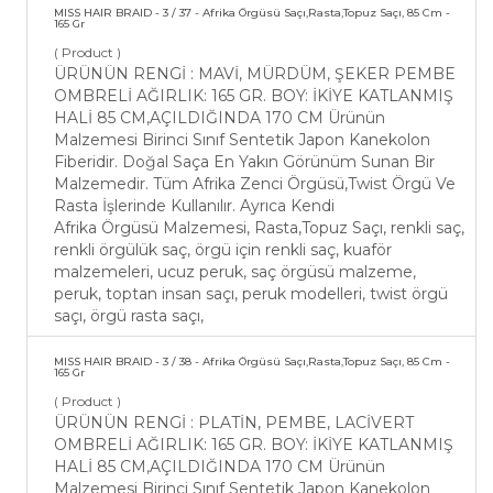
MISS HAIR BRAID - 3 / 37 - Afrika Örgüsü Saçı,Rasta,Topuz Saçı, 85 Cm -
165 Gr
( Product )
ÜRÜNÜN RENGİ : MAVİ, MÜRDÜM, ŞEKER PEMBE
OMBRELİ AĞIRLIK: 165 GR. BOY: İKİYE KATLANMIŞ
HALİ 85 CM,AÇILDIĞINDA 170 CM Ürünün
Malzemesi Birinci Sınıf Sentetik Japon Kanekolon
Fiberidir. Doğal Saça En Yakın Görünüm Sunan Bir
Malzemedir. Tüm Afrika Zenci Örgüsü,Twist Örgü Ve
Rasta İşlerinde Kullanılır. Ayrıca Kendi
Afrika Örgüsü Malzemesi, Rasta,Topuz Saçı, renkli saç,
renkli örgülük saç, örgü için renkli saç, kuaför
malzemeleri, ucuz peruk, saç örgüsü malzeme,
peruk, toptan insan saçı, peruk modelleri, twist örgü
saçı, örgü rasta saçı,
MISS HAIR BRAID - 3 / 38 - Afrika Örgüsü Saçı,Rasta,Topuz Saçı, 85 Cm -
165 Gr
( Product )
ÜRÜNÜN RENGİ : PLATİN, PEMBE, LACİVERT
OMBRELİ AĞIRLIK: 165 GR. BOY: İKİYE KATLANMIŞ
HALİ 85 CM,AÇILDIĞINDA 170 CM Ürünün
Malzemesi Birinci Sınıf Sentetik Japon Kanekolon