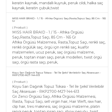
keratin kaynak, mandallı kuyruk, peruk cildi, halka saç
kaynak, keratin çubuk,twist
MISS HAIR BRAID - 1 / 15 - Afrika Örgüsü Saçı,Rasta,Topuz Saçı, 85 Cm - 165
Gr
( Product )
MISS HAIR BRAID - 1 / 15 - Afrika Örgüsü
Saçı,Rasta,Topuz Saçı, 85 Cm - 165 Gr
Afrika Örgüsü Malzemesi, Rasta,Topuz Saçı, renkli saç,
renkli örgülük saç, örgü için renkli saç, kuaför
malzemeleri, ucuz peruk, saç örgüsü malzeme,
peruk, toptan insan saçı, peruk modelleri, twist örgü
saçı, örgü rasta saçı, peruk,
Koyu Sarı Dağınık Topuz Tokası - Tel İle Şekil Verilebilir Saç Aksesuarı -
RKP2700-M27-144-613
( Product )
Koyu Sarı Dağınık Topuz Tokası - Tel İle Şekil Verilebilir
Saç Aksesuarı - RKP2700-M27-144-613
Gri Zenci Örgüsü Saçı, Afrika Örgüsü Malzemesi,
Rasta, Topuz Saçı, sell virgin hair, Hair Weft, raw hair,
clip hair, tres makinesi, saç örgüsü malzeme, platin
rengi peruk, toptan insan saçı, show peruğu, twist