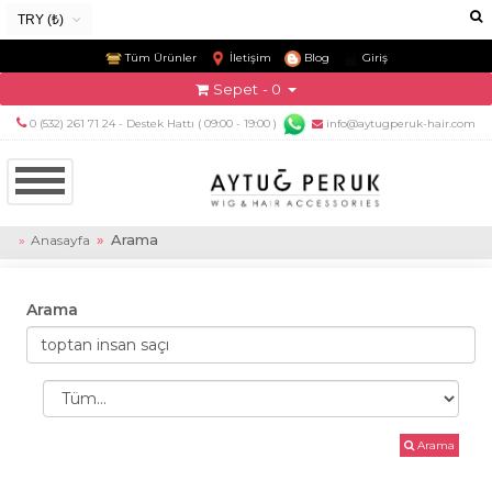
TRY (₺)
USD ($)
Tüm Ürünler
İletişim
Blog
Giriş
EUR (€)
Sepet
- 0
TRY (₺)
0 (532) 261 71 24 - Destek Hattı ( 09:00 - 19:00 )
info@aytugperuk-hair.com
GBP (£)
Arama
Anasayfa
Arama
Arama