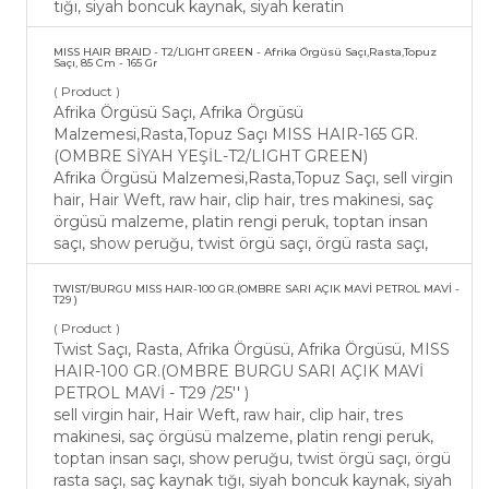
tığı, siyah boncuk kaynak, siyah keratin
MISS HAIR BRAID - T2/LIGHT GREEN - Afrika Örgüsü Saçı,Rasta,Topuz
Saçı, 85 Cm - 165 Gr
( Product )
Afrika Örgüsü Saçı, Afrika Örgüsü
Malzemesi,Rasta,Topuz Saçı MISS HAIR-165 GR.
(OMBRE SİYAH YEŞİL-T2/LIGHT GREEN)
Afrika Örgüsü Malzemesi,Rasta,Topuz Saçı, sell virgin
hair, Hair Weft, raw hair, clip hair, tres makinesi, saç
örgüsü malzeme, platin rengi peruk, toptan insan
saçı, show peruğu, twist örgü saçı, örgü rasta saçı,
TWIST/BURGU MISS HAIR-100 GR.(OMBRE SARI AÇIK MAVİ PETROL MAVİ -
T29 )
( Product )
Twist Saçı, Rasta, Afrika Örgüsü, Afrika Örgüsü, MISS
HAIR-100 GR.(OMBRE BURGU SARI AÇIK MAVİ
PETROL MAVİ - T29 /25'' )
sell virgin hair, Hair Weft, raw hair, clip hair, tres
makinesi, saç örgüsü malzeme, platin rengi peruk,
toptan insan saçı, show peruğu, twist örgü saçı, örgü
rasta saçı, saç kaynak tığı, siyah boncuk kaynak, siyah