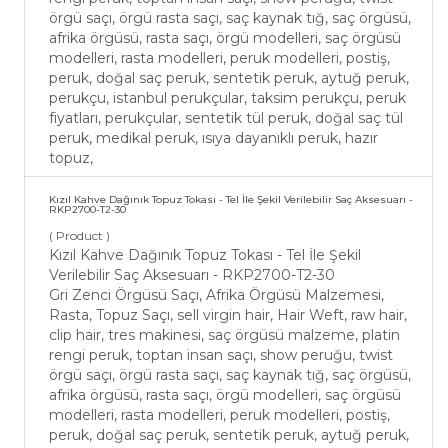
örgü saçı, örgü rasta saçı, saç kaynak tığ, saç örgüsü,
afrika örgüsü, rasta saçı, örgü modelleri, saç örgüsü
modelleri, rasta modelleri, peruk modelleri, postiş,
peruk, doğal saç peruk, sentetik peruk, aytuğ peruk,
perukçu, istanbul perukçular, taksim perukçu, peruk
fiyatları, perukçular, sentetik tül peruk, doğal saç tül
peruk, medikal peruk, ısıya dayanıklı peruk, hazır
topuz,
Kızıl Kahve Dağınık Topuz Tokası - Tel İle Şekil Verilebilir Saç Aksesuarı -
RKP2700-T2-30
( Product )
Kızıl Kahve Dağınık Topuz Tokası - Tel İle Şekil
Verilebilir Saç Aksesuarı - RKP2700-T2-30
Gri Zenci Örgüsü Saçı, Afrika Örgüsü Malzemesi,
Rasta, Topuz Saçı, sell virgin hair, Hair Weft, raw hair,
clip hair, tres makinesi, saç örgüsü malzeme, platin
rengi peruk, toptan insan saçı, show peruğu, twist
örgü saçı, örgü rasta saçı, saç kaynak tığ, saç örgüsü,
afrika örgüsü, rasta saçı, örgü modelleri, saç örgüsü
modelleri, rasta modelleri, peruk modelleri, postiş,
peruk, doğal saç peruk, sentetik peruk, aytuğ peruk,