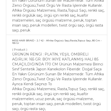
En Yakın Görünüm Sunan Bir Malzemedir. Tüm Afrika
Zenci Örgüsü,Twist Örgü Ve Rasta İşlerinde Kullanılır.
Afrika Örgüsü Malzemesi, Rasta,Topuz Saçı, renkli saç,
renkli örgülük saç, örgü için renkli saç, kuaför
malzemeleri, saç örgüsü malzeme, peruk, toptan
insan saçı, peruk modelleri, twist örgü saçı, örgü rasta
saçı, peruk
MISS HAIR BRAID - 2 / 42 - Afrika Örgüsü Saçı,Rasta,Topuz Saçı, 85 Cm -
165 Gr
( Product )
ÜRÜNÜN RENGİ : PLATİN, YEŞİL OMBRELİ
AĞIRLIK: 165 GR. BOY: İKİYE KATLANMIŞ HALİ 85
CM,AÇILDIĞINDA 170 CM Ürünün Malzemesi Birinci
Sınıf Sentetik Japon Kanekolon Fiberidir. Doğal Saça
En Yakın Görünüm Sunan Bir Malzemedir. Tüm Afrika
Zenci Örgüsü,Twist Örgü Ve Rasta İşlerinde Kullanılır.
Ayrıca Kendi Saçınızı To
Afrika Örgüsü Malzemesi, Rasta,Topuz Saçı, renkli saç,
renkli örgülük saç, örgü için renkli saç, kuaför
malzemeleri, ucuz peruk, saç örgüsü malzeme,
peruk, toptan insan saçı, peruk modelleri, twist örgü
saçı, örgü rasta saçı,