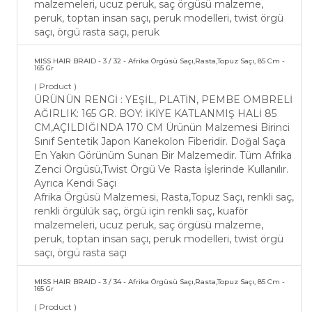
malzemeleri, ucuz peruk, saç örgüsü malzeme,
peruk, toptan insan saçı, peruk modelleri, twist örgü
saçı, örgü rasta saçı, peruk
MISS HAIR BRAID - 3 / 32 - Afrika Örgüsü Saçı,Rasta,Topuz Saçı, 85 Cm -
165 Gr
( Product )
ÜRÜNÜN RENGİ : YEŞİL, PLATİN, PEMBE OMBRELİ
AĞIRLIK: 165 GR. BOY: İKİYE KATLANMIŞ HALİ 85
CM,AÇILDIĞINDA 170 CM Ürünün Malzemesi Birinci
Sınıf Sentetik Japon Kanekolon Fiberidir. Doğal Saça
En Yakın Görünüm Sunan Bir Malzemedir. Tüm Afrika
Zenci Örgüsü,Twist Örgü Ve Rasta İşlerinde Kullanılır.
Ayrıca Kendi Saçı
Afrika Örgüsü Malzemesi, Rasta,Topuz Saçı, renkli saç,
renkli örgülük saç, örgü için renkli saç, kuaför
malzemeleri, ucuz peruk, saç örgüsü malzeme,
peruk, toptan insan saçı, peruk modelleri, twist örgü
saçı, örgü rasta saçı
MISS HAIR BRAID - 3 / 34 - Afrika Örgüsü Saçı,Rasta,Topuz Saçı, 85 Cm -
165 Gr
( Product )