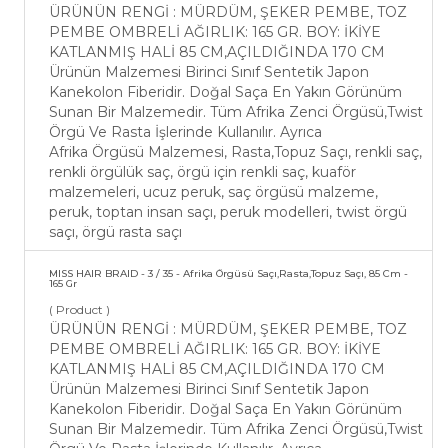
ÜRÜNÜN RENGİ : MÜRDÜM, ŞEKER PEMBE, TOZ
PEMBE OMBRELİ AĞIRLIK: 165 GR. BOY: İKİYE
KATLANMIŞ HALİ 85 CM,AÇILDIĞINDA 170 CM
Ürünün Malzemesi Birinci Sınıf Sentetik Japon
Kanekolon Fiberidir. Doğal Saça En Yakın Görünüm
Sunan Bir Malzemedir. Tüm Afrika Zenci Örgüsü,Twist
Örgü Ve Rasta İşlerinde Kullanılır. Ayrıca
Afrika Örgüsü Malzemesi, Rasta,Topuz Saçı, renkli saç,
renkli örgülük saç, örgü için renkli saç, kuaför
malzemeleri, ucuz peruk, saç örgüsü malzeme,
peruk, toptan insan saçı, peruk modelleri, twist örgü
saçı, örgü rasta saçı
MISS HAIR BRAID - 3 / 35 - Afrika Örgüsü Saçı,Rasta,Topuz Saçı, 85 Cm -
165 Gr
( Product )
ÜRÜNÜN RENGİ : MÜRDÜM, ŞEKER PEMBE, TOZ
PEMBE OMBRELİ AĞIRLIK: 165 GR. BOY: İKİYE
KATLANMIŞ HALİ 85 CM,AÇILDIĞINDA 170 CM
Ürünün Malzemesi Birinci Sınıf Sentetik Japon
Kanekolon Fiberidir. Doğal Saça En Yakın Görünüm
Sunan Bir Malzemedir. Tüm Afrika Zenci Örgüsü,Twist