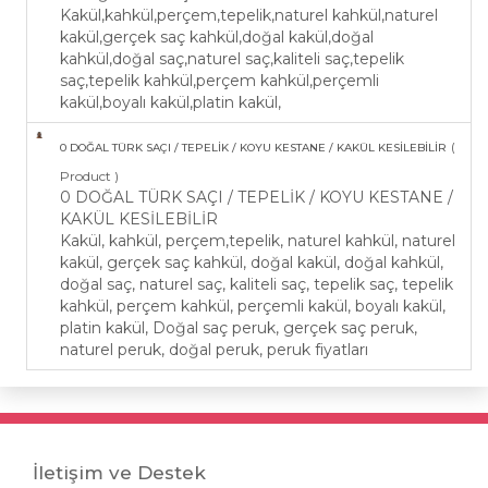
Kakül,kahkül,perçem,tepelik,naturel kahkül,naturel
kakül,gerçek saç kahkül,doğal kakül,doğal
kahkül,doğal saç,naturel saç,kaliteli saç,tepelik
saç,tepelik kahkül,perçem kahkül,perçemli
kakül,boyalı kakül,platin kakül,
(
0 DOĞAL TÜRK SAÇI / TEPELİK / KOYU KESTANE / KAKÜL KESİLEBİLİR
Product )
0 DOĞAL TÜRK SAÇI / TEPELİK / KOYU KESTANE /
KAKÜL KESİLEBİLİR
Kakül, kahkül, perçem,tepelik, naturel kahkül, naturel
kakül, gerçek saç kahkül, doğal kakül, doğal kahkül,
doğal saç, naturel saç, kaliteli saç, tepelik saç, tepelik
kahkül, perçem kahkül, perçemli kakül, boyalı kakül,
platin kakül, Doğal saç peruk, gerçek saç peruk,
naturel peruk, doğal peruk, peruk fiyatları
İletişim ve Destek