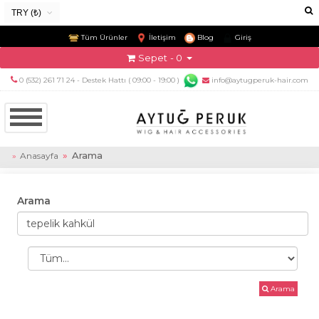
TRY (₺)
USD ($)
Tüm Ürünler
İletişim
Blog
Giriş
EUR (€)
Sepet
- 0
TRY (₺)
0 (532) 261 71 24 - Destek Hattı ( 09:00 - 19:00 )
info@aytugperuk-hair.com
GBP (£)
Arama
Anasayfa
Arama
Arama