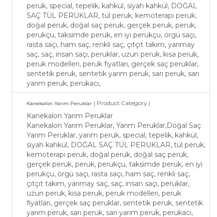
peruk, special, tepelik, kahkül, siyah kahkül, DOĞAL
SAÇ TÜL PERUKLAR, tül peruk, kemoterapi peruk,
doğal peruk, doğal saç peruk, gerçek peruk, peruk,
perukçu, taksimde peruk, en iyi perukçu, örgü saçı,
rasta saçı, ham saç, renkli saç, çıtçıt takım, yarımay
saç, saç, insan saçı, peruklar, uzun peruk, kısa peruk,
peruk modelleri, peruk fiyatları, gerçek saç peruklar,
sentetik peruk, sentetik yarım peruk, sarı peruk, sarı
yarım peruk, perukacı,
( Product Category )
Kanekalon Yarım Peruklar
Kanekalon Yarım Peruklar
Kanekalon Yarım Peruklar, Yarım Peruklar,Doğal Saç
Yarım Peruklar, yarım peruk, special, tepelik, kahkül,
siyah kahkül, DOĞAL SAÇ TÜL PERUKLAR, tül peruk,
kemoterapi peruk, doğal peruk, doğal saç peruk,
gerçek peruk, peruk, perukçu, taksimde peruk, en iyi
perukçu, örgü saçı, rasta saçı, ham saç, renkli saç,
çıtçıt takım, yarımay saç, saç, insan saçı, peruklar,
uzun peruk, kısa peruk, peruk modelleri, peruk
fiyatları, gerçek saç peruklar, sentetik peruk, sentetik
yarım peruk, sarı peruk, sarı yarım peruk, perukacı,