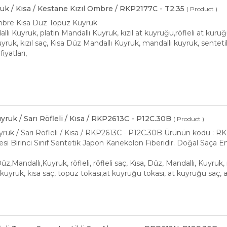
k / Kısa / Kestane Kızıl Ombre / RKP2177C - T2.35
( Product )
mbre Kısa Düz Topuz Kuyruk
dallı Kuyruk, platin Mandallı Kuyruk, kızıl at kuyruğu,röfleli at kuru
ruk, kızıl saç, Kısa Düz Mandallı Kuyruk, mandallı kuyruk, senteti
iyatları,
yruk / Sarı Röfleli / Kısa / RKP2613C - P12C.30B
( Product )
ruk / Sarı Röfleli / Kısa / RKP2613C - P12C.30B Ürünün kodu : R
i Birinci Sınıf Sentetik Japon Kanekolon Fiberidir. Doğal Saça
,Düz,Mandallı,Kuyruk, röfleli, röfleli saç, Kısa, Düz, Mandallı, Kuyru
 kuyruk, kısa saç, topuz tokası,at kuyruğu tokası, at kuyruğu saç, 