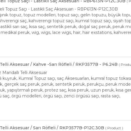
fleli Topuz Saçı - Lastikli Saç Aksesuarı - RBP613N-P12C.30B
( 
leli Topuz Saçı - Lastikli Saç Aksesuarı - RBP613N-P12C.30B
ınık topuz, topuz modelleri, topuz saçı, gelin topuzu, büyük topuz, t
 kahverengi saç, kahverengi topuz saçı, kumral topuz saçı, siyah t
, lastikli sarı saç, kısa saç, sentetik peruk, doğal saç peruk, peruk mo
, medikal peruk, wig, wigs, lace wigs, hair, hair exstations, kahver
Telli Aksesuar / Kahve -Sarı Röfleli / RKP3577B - P6.24B
( Produ
z Mandallı Telli Aksesuar
 kuyruk, Kumral Topuz saçı, saç Aksesuarları, kumral topuz tokası,
, gerçek saç peruk, peruk, sentetik peruk, perukçu, peruk modelleri,
ruk, yapıştırmalı peruk, protez saç, kısa peruk, uzun peruk, kısa g
ü saç, örgü modelleri, örgü saçı, zenci örgüsü saçı, rasta saçı,
Telli Aksesuar / Sarı Röfleli / RKP3577B-P12C.30B
( Product )