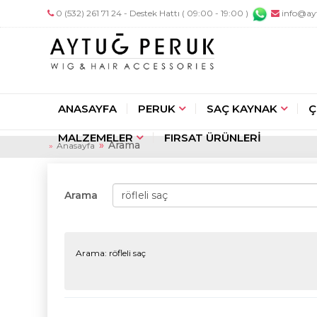
0 (532) 261 71 24 - Destek Hattı ( 09:00 - 19:00 )
info@ay
ANASAYFA
PERUK
SAÇ KAYNAK
Ç
MALZEMELER
FIRSAT ÜRÜNLERİ
Arama
Anasayfa
Arama
Arama: röfleli saç