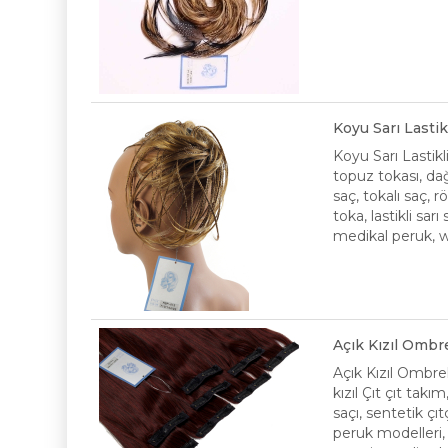
Koyu Sarı Lasti
Koyu Sarı Lastik
topuz tokası, dağ
saç, tokalı saç, r
toka, lastikli sar
medikal peruk, wi
Açık Kızıl Ombr
Açık Kızıl Ombre
kızıl Çıt çıt takı
saçı, sentetik çıt
peruk modelleri, p