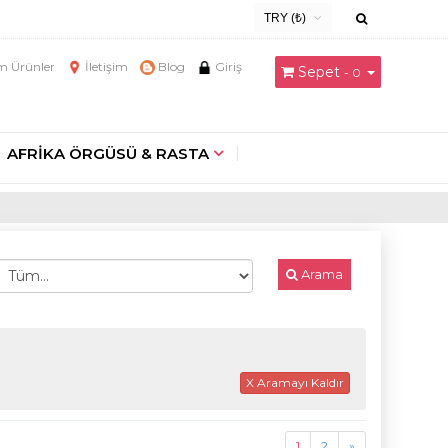
TRY (₺)
USD ($)
 Ürünler
İletişim
Blog
Giriş
Sepet
- 0
EUR (€)
TRY (₺)
GBP (£)
AFRİKA ÖRGÜSÜ & RASTA
Arama
X Aramayı Kaldır
1
2
»