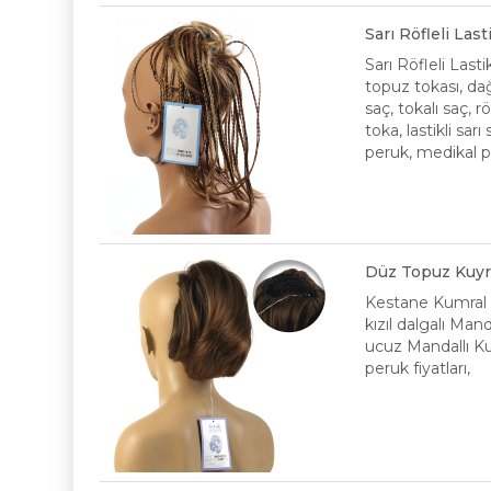
Sarı Röfleli La
Sarı Röfleli Las
topuz tokası, dağ
saç, tokalı saç, r
toka, lastikli sar
peruk, medikal pe
Düz Topuz Kuyr
Kestane Kumral
kızıl dalgalı Man
ucuz Mandallı Kuy
peruk fiyatları,