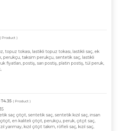
( Product )
opuz tokası, lastikli topuz tokası, lastikli saç, ek
uk, perukçu, taksim perukçu, sentetik saç, lastikli
 fiyatları, postiş, sarı postiş, platin postiş, tül peruk,
,
-T4.35
( Product )
35
etik saç çıtçıt, sentetik saç, sentetik kızıl saç, insan
ıtçıt, en kaliteli çıtçıt, perukçu, peruk, çıtçıt saç,
l yarımay, kızıl çıtçıt takım, röfleli saç, kızıl saç,