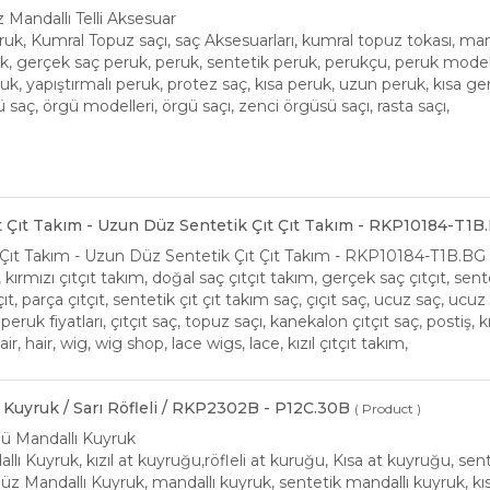
z Mandallı Telli Aksesuar
ruk, Kumral Topuz saçı, saç Aksesuarları, kumral topuz tokası, man
, gerçek saç peruk, peruk, sentetik peruk, perukçu, peruk modelleri,
ruk, yapıştırmalı peruk, protez saç, kısa peruk, uzun peruk, kısa g
ü saç, örgü modelleri, örgü saçı, zenci örgüsü saçı, rasta saçı,
ıt Çıt Takım - Uzun Düz Sentetik Çıt Çıt Takım - RKP10184-T1B
t Çıt Takım - Uzun Düz Sentetik Çıt Çıt Takım - RKP10184-T1B.BG
m, kırmızı çıtçıt takım, doğal saç çıtçıt takım, gerçek saç çıtçıt, sent
çıt, parça çıtçıt, sentetik çıt çıt takım saç, çıçıt saç, ucuz saç, ucuz ç
eruk fiyatları, çıtçıt saç, topuz saçı, kanekalon çıtçıt saç, postiş, kızı
air, hair, wig, wig shop, lace wigs, lace, kızıl çıtçıt takım,
 Kuyruk / Sarı Röfleli / RKP2302B - P12C.30B
( Product )
ülü Mandallı Kuyruk
allı Kuyruk, kızıl at kuyruğu,röfleli at kuruğu, Kısa at kuyruğu, se
 Düz Mandallı Kuyruk, mandallı kuyruk, sentetik mandallı kuyruk, kı