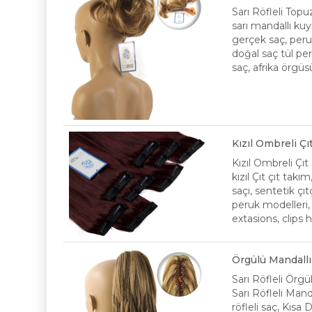
Sarı Röfleli Topu
sarı mandallı kuy
gerçek saç, peruk
doğal saç tül pe
saç, afrika örgüs
Kızıl Ombreli Ç
Kızıl Ombreli Çı
kızıl Çıt çıt takı
saçı, sentetik çıt
peruk modelleri, p
extasions, clips h
Örgülü Mandallı
Sarı Röfleli Örg
Sarı Röfleli Mand
röfleli saç, Kısa