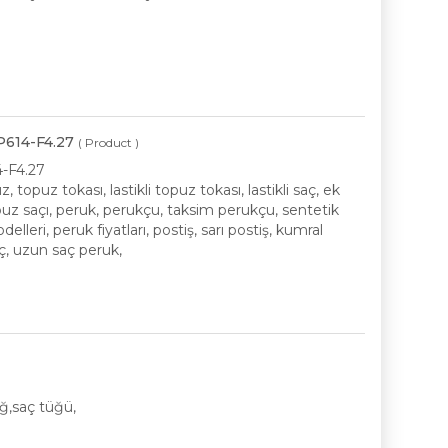
BP614-F4.27
( Product )
4-F4.27
opuz tokası, lastikli topuz tokası, lastikli saç, ek
opuz saçı, peruk, perukçu, taksim perukçu, sentetik
delleri, peruk fiyatları, postiş, sarı postiş, kumral
saç, uzun saç peruk,
üğ,saç tüğü,