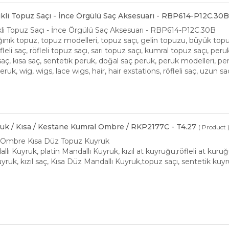
stikli Topuz Saçı - İnce Örgülü Saç Aksesuarı - RBP614-P12C.30
tikli Topuz Saçı - İnce Örgülü Saç Aksesuarı - RBP614-P12C.30B
ınık topuz, topuz modelleri, topuz saçı, gelin topuzu, büyük topuz, t
öfleli saç, röfleli topuz saçı, sarı topuz saçı, kumral topuz saçı, per
ı saç, kısa saç, sentetik peruk, doğal saç peruk, peruk modelleri, peruk
ruk, wig, wigs, lace wigs, hair, hair exstations, röfleli saç, uzun s
uk / Kısa / Kestane Kumral Ombre / RKP2177C - T4.27
( Product 
 Ombre Kısa Düz Topuz Kuyruk
dallı Kuyruk, platin Mandallı Kuyruk, kızıl at kuyruğu,röfleli at kuru
ruk, kızıl saç, Kısa Düz Mandallı Kuyruk,topuz saçı, sentetik kuyr