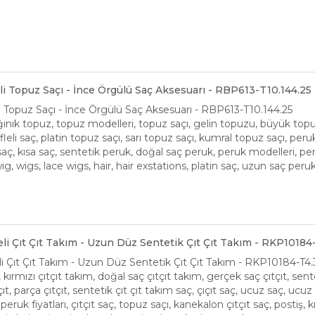
kli Topuz Saçı - İnce Örgülü Saç Aksesuarı - RBP613-T10.144.25
li Topuz Saçı - İnce Örgülü Saç Aksesuarı - RBP613-T10.144.25
ınık topuz, topuz modelleri, topuz saçı, gelin topuzu, büyük topuz, t
öfleli saç, platin topuz saçı, sarı topuz saçı, kumral topuz saçı, per
ı saç, kısa saç, sentetik peruk, doğal saç peruk, peruk modelleri, peruk
g, wigs, lace wigs, hair, hair exstations, platin saç, uzun saç peruk
eli Çıt Çıt Takım - Uzun Düz Sentetik Çıt Çıt Takım - RKP10184
li Çıt Çıt Takım - Uzun Düz Sentetik Çıt Çıt Takım - RKP10184-T4.
m, kırmızı çıtçıt takım, doğal saç çıtçıt takım, gerçek saç çıtçıt, sent
çıt, parça çıtçıt, sentetik çıt çıt takım saç, çıçıt saç, ucuz saç, ucuz ç
eruk fiyatları, çıtçıt saç, topuz saçı, kanekalon çıtçıt saç, postiş, kızı