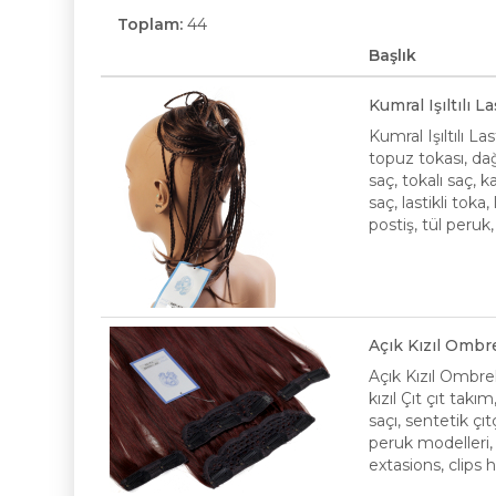
Toplam:
44
Başlık
Kumral Işıltılı 
Kumral Işıltılı L
topuz tokası, dağ
saç, tokalı saç,
saç, lastikli toka
postiş, tül peruk
Açık Kızıl Ombr
Açık Kızıl Ombre
kızıl Çıt çıt takı
saçı, sentetik çıt
peruk modelleri, p
extasions, clips h