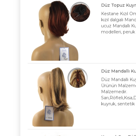
Düz Topuz Kuyru
Kestane Kızıl O
kızıl dalgalı Man
ucuz Mandallı Kuy
modelleri, peruk f
Düz Mandallı Ku
Düz Mandallı Kuy
Ürünün Malzemes
Malzemedir.
Sarı,Röfleli,Kısa
kuyruk, sentetik