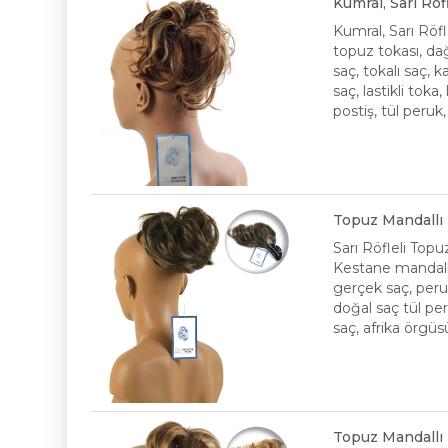
Kumral, Sarı Rö
Kumral, Sarı Röf
topuz tokası, dağ
saç, tokalı saç,
saç, lastikli toka
postiş, tül peruk
Topuz Mandallı 
Sarı Röfleli Topu
Kestane mandallı
gerçek saç, peruk
doğal saç tül pe
saç, afrika örgüs
Topuz Mandallı 