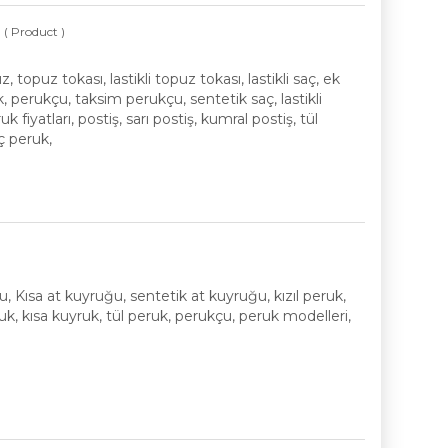
B
( Product )
opuz tokası, lastikli topuz tokası, lastikli saç, ek
uk, perukçu, taksim perukçu, sentetik saç, lastikli
 fiyatları, postiş, sarı postiş, kumral postiş, tül
aç peruk,
)
ğu, Kısa at kuyruğu, sentetik at kuyruğu, kızıl peruk,
uk, kısa kuyruk, tül peruk, perukçu, peruk modelleri,