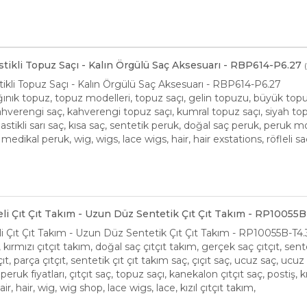
Lastikli Topuz Saçı - Kalın Örgülü Saç Aksesuarı - RBP614-P6.27
astikli Topuz Saçı - Kalın Örgülü Saç Aksesuarı - RBP614-P6.27
ınık topuz, topuz modelleri, topuz saçı, gelin topuzu, büyük topuz, t
 kahverengi saç, kahverengi topuz saçı, kumral topuz saçı, siyah t
, lastikli sarı saç, kısa saç, sentetik peruk, doğal saç peruk, peruk mo
, medikal peruk, wig, wigs, lace wigs, hair, hair exstations, röfleli 
eli Çıt Çıt Takım - Uzun Düz Sentetik Çıt Çıt Takım - RP10055B
li Çıt Çıt Takım - Uzun Düz Sentetik Çıt Çıt Takım - RP10055B-T4.
m, kırmızı çıtçıt takım, doğal saç çıtçıt takım, gerçek saç çıtçıt, sent
çıt, parça çıtçıt, sentetik çıt çıt takım saç, çıçıt saç, ucuz saç, ucuz ç
eruk fiyatları, çıtçıt saç, topuz saçı, kanekalon çıtçıt saç, postiş, kızı
air, hair, wig, wig shop, lace wigs, lace, kızıl çıtçıt takım,