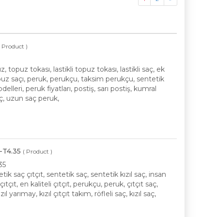
( Product )
opuz tokası, lastikli topuz tokası, lastikli saç, ek
opuz saçı, peruk, perukçu, taksim perukçu, sentetik
delleri, peruk fiyatları, postiş, sarı postiş, kumral
saç, uzun saç peruk,
-T4.35
( Product )
35
etik saç çıtçıt, sentetik saç, sentetik kızıl saç, insan
ıtçıt, en kaliteli çıtçıt, perukçu, peruk, çıtçıt saç,
l yarımay, kızıl çıtçıt takım, röfleli saç, kızıl saç,