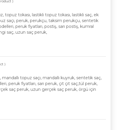
Product )
opuz tokası, lastikli topuz tokası, lastikli saç, ek
opuz saçı, peruk, perukçu, taksim perukçu, sentetik
delleri, peruk fiyatları, postiş, sarı postiş, kumral
engi saç, uzun saç peruk,
ct )
 mandallı topuz saçı, mandallı kuyruk, sentetik saç,
 peruk fiyatları, sarı peruk, çıt çıt saç,tül peruk,
erçek saç peruk, uzun gerçek saç peruk, örgü için