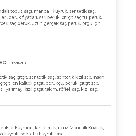
dallı topuz saçı, mandallı kuyruk, sentetik saç,
 peruk fiyatları, sarı peruk, çıt çıt saç,tül peruk,
erçek saç peruk, uzun gerçek saç peruk, örgü için
.BG
( Product )
etik saç çıtçıt, sentetik saç, sentetik kızıl saç, insan
ıtçıt, en kaliteli çıtçıt, perukçu, peruk, çıtçıt saç,
l yarımay, kızıl çıtçıt takım, röfleli saç, kızıl saç,
ntetik at kuyruğu, kızıl peruk, ucuz Mandallı Kuyruk,
sa kuyruk, sentetik kuyruk, kısa