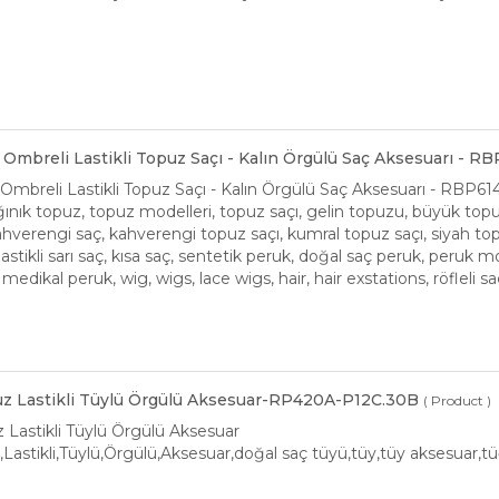
Ombreli Lastikli Topuz Saçı - Kalın Örgülü Saç Aksesuarı - R
mbreli Lastikli Topuz Saçı - Kalın Örgülü Saç Aksesuarı - RBP61
ınık topuz, topuz modelleri, topuz saçı, gelin topuzu, büyük topuz, t
 kahverengi saç, kahverengi topuz saçı, kumral topuz saçı, siyah t
, lastikli sarı saç, kısa saç, sentetik peruk, doğal saç peruk, peruk mo
, medikal peruk, wig, wigs, lace wigs, hair, hair exstations, röfleli 
puz Lastikli Tüylü Örgülü Aksesuar-RP420A-P12C.30B
( Product )
z Lastikli Tüylü Örgülü Aksesuar
uz,Lastikli,Tüylü,Örgülü,Aksesuar,doğal saç tüyü,tüy,tüy aksesuar,t