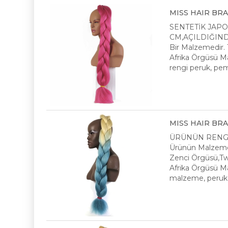
MISS HAIR BRAID 
​SENTETİK JAPO
CM,AÇILDIĞINDA 
Bir Malzemedir. 
Afrika Örgüsü Mal
rengi peruk, pem
MISS HAIR BRAID
ÜRÜNÜN RENGİ :
Ürünün Malzemes
Zenci Örgüsü,Twi
Afrika Örgüsü Ma
malzeme, peruk, 