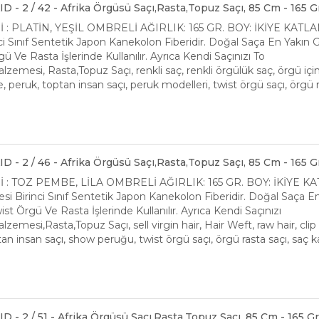
 - 2 / 42 - Afrika Örgüsü Saçı,Rasta,Topuz Saçı, 85 Cm - 165 G
 PLATİN, YEŞİL OMBRELİ AĞIRLIK: 165 GR. BOY: İKİYE KATL
i Sınıf Sentetik Japon Kanekolon Fiberidir. Doğal Saça En Yakı
 Ve Rasta İşlerinde Kullanılır. Ayrıca Kendi Saçınızı To
zemesi, Rasta,Topuz Saçı, renkli saç, renkli örgülük saç, örgü içi
peruk, toptan insan saçı, peruk modelleri, twist örgü saçı, örgü r
 - 2 / 46 - Afrika Örgüsü Saçı,Rasta,Topuz Saçı, 85 Cm - 165 G
: TOZ PEMBE, LİLA OMBRELİ AĞIRLIK: 165 GR. BOY: İKİYE K
i Birinci Sınıf Sentetik Japon Kanekolon Fiberidir. Doğal Saça
t Örgü Ve Rasta İşlerinde Kullanılır. Ayrıca Kendi Saçınızı
zemesi,Rasta,Topuz Saçı, sell virgin hair, Hair Weft, raw hair, cli
an insan saçı, show peruğu, twist örgü saçı, örgü rasta saçı, saç ka
 - 2 / 51 - Afrika Örgüsü Saçı,Rasta,Topuz Saçı, 85 Cm - 165 G