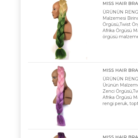
MISS HAIR BRAID
ÜRÜNÜN RENGİ :
Malzemesi Birinc
Örgüsü,Twist Örgü
Afrika Örgüsü Mal
örgüsü malzeme, 
MISS HAIR BRAID
ÜRÜNÜN RENGİ 
Ürünün Malzemes
Zenci Örgüsü,Twis
Afrika Örgüsü Mal
rengi peruk, topt
MISS HAIR BRAID