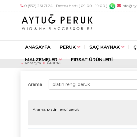
0 (532) 261 71 24 - Destek Hattı ( 09:00 - 19:00 )
info@ay
ANASAYFA
PERUK
SAÇ KAYNAK
Ç
MALZEMELER
FIRSAT ÜRÜNLERİ
Arama
Anasayfa
Arama
Arama: platin rengi peruk