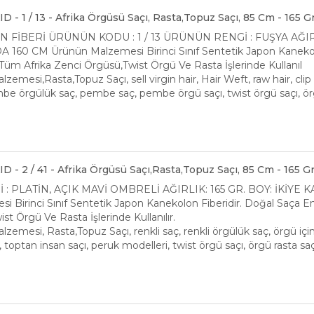
- 1 / 13 - Afrika Örgüsü Saçı, Rasta,Topuz Saçı, 85 Cm - 165 G
N FİBERİ ÜRÜNÜN KODU : 1 / 13 ÜRÜNÜN RENGİ : FUŞYA AĞIRL
160 CM Ürünün Malzemesi Birinci Sınıf Sentetik Japon Kanekol
Tüm Afrika Zenci Örgüsü,Twist Örgü Ve Rasta İşlerinde Kullanıl
zemesi,Rasta,Topuz Saçı, sell virgin hair, Hair Weft, raw hair, cli
be örgülük saç, pembe saç, pembe örgü saçı, twist örgü saçı, örg
 - 2 / 41 - Afrika Örgüsü Saçı,Rasta,Topuz Saçı, 85 Cm - 165 G
 PLATİN, AÇIK MAVİ OMBRELİ AĞIRLIK: 165 GR. BOY: İKİYE
i Birinci Sınıf Sentetik Japon Kanekolon Fiberidir. Doğal Saça
st Örgü Ve Rasta İşlerinde Kullanılır.
lzemesi, Rasta,Topuz Saçı, renkli saç, renkli örgülük saç, örgü içi
toptan insan saçı, peruk modelleri, twist örgü saçı, örgü rasta saç