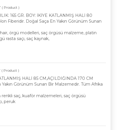
r
( Product )
IK: 165 GR. BOY: İKİYE KATLANMIŞ HALİ 80
on Fiberidir. Doğal Saça En Yakın Görünüm Sunan
p hair, örgü modelleri, saç örgüsü malzeme, platin
ü rasta saçı, saç kaynak,
r
( Product )
 KATLANMIŞ HALİ 85 CM,AÇILDIĞINDA 170 CM
 En Yakın Görünüm Sunan Bir Malzemedir. Tüm Afrika
n renkli saç, kuaför malzemeleri, saç örgüsü
ı, peruk