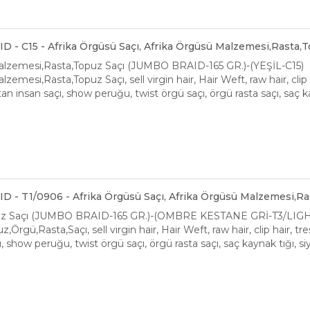
 - C15 - Afrika Örgüsü Saçı, Afrika Örgüsü Malzemesi,Rasta,T
alzemesi,Rasta,Topuz Saçı (JUMBO BRAID-165 GR.)-(YEŞİL-C15)
zemesi,Rasta,Topuz Saçı, sell virgin hair, Hair Weft, raw hair, cli
an insan saçı, show peruğu, twist örgü saçı, örgü rasta saçı, saç k
 - T1/0906 - Afrika Örgüsü Saçı, Afrika Örgüsü Malzemesi,Ra
uz Saçı (JUMBO BRAID-165 GR.)-(OMBRE KESTANE GRİ-T3/LIG
Örgü,Rasta,Saçı, sell virgin hair, Hair Weft, raw hair, clip hair, 
, show peruğu, twist örgü saçı, örgü rasta saçı, saç kaynak tığı, 