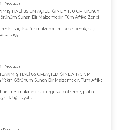
r
( Product )
ANMIŞ HALİ 85 CM,AÇILDIĞINDA 170 CM Ürünün
n Görünüm Sunan Bir Malzemedir. Tüm Afrika Zenci
n renkli saç, kuaför malzemeleri, ucuz peruk, saç
asta saçı,
r
( Product )
ATLANMIŞ HALİ 85 CM,AÇILDIĞINDA 170 CM
 En Yakın Görünüm Sunan Bir Malzemedir. Tüm Afrika
p hair, tres makinesi, saç örgüsü malzeme, platin
ynak tığı, siyah,
r
( Product )