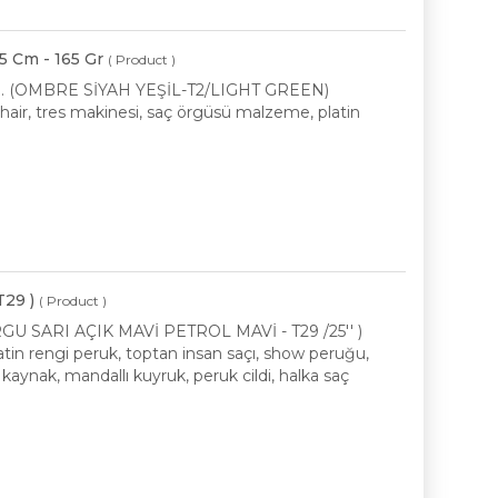
5 Cm - 165 Gr
( Product )
 GR. (OMBRE SİYAH YEŞİL-T2/LIGHT GREEN)
p hair, tres makinesi, saç örgüsü malzeme, platin
29 )
( Product )
RGU SARI AÇIK MAVİ PETROL MAVİ - T29 /25'' )
platin rengi peruk, toptan insan saçı, show peruğu,
 kaynak, mandallı kuyruk, peruk cildi, halka saç