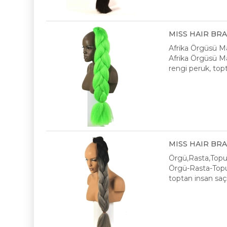
MISS HAIR BRAID
Afrika Örgüsü M
Afrika Örgüsü Mal
rengi peruk, topt
MISS HAIR BRAID
Örgü,Rasta,Top
Örgü-Rasta-Topuz,
toptan insan saçı