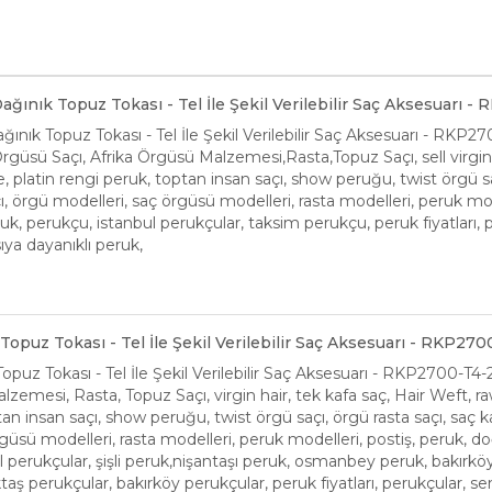
 Dağınık Topuz Tokası - Tel İle Şekil Verilebilir Saç Aksesuarı 
Dağınık Topuz Tokası - Tel İle Şekil Verilebilir Saç Aksesuarı - RKP
güsü Saçı, Afrika Örgüsü Malzemesi,Rasta,Topuz Saçı, sell virgin ha
platin rengi peruk, toptan insan saçı, show peruğu, twist örgü saçı
ı, örgü modelleri, saç örgüsü modelleri, rasta modelleri, peruk mod
k, perukçu, istanbul perukçular, taksim perukçu, peruk fiyatları, p
ıya dayanıklı peruk,
Topuz Tokası - Tel İle Şekil Verilebilir Saç Aksesuarı - RKP27
opuz Tokası - Tel İle Şekil Verilebilir Saç Aksesuarı - RKP2700-T4-
zemesi, Rasta, Topuz Saçı, virgin hair, tek kafa saç, Hair Weft, raw
an insan saçı, show peruğu, twist örgü saçı, örgü rasta saçı, saç k
güsü modelleri, rasta modelleri, peruk modelleri, postiş, peruk, d
l perukçular, şişli peruk,nişantaşı peruk, osmanbey peruk, bakırk
taş perukçular, bakırköy perukçular, peruk fiyatları, perukçular, s