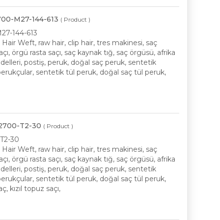
P2700-M27-144-613
( Product )
-M27-144-613
air Weft, raw hair, clip hair, tres makinesi, saç
, örgü rasta saçı, saç kaynak tığ, saç örgüsü, afrika
elleri, postiş, peruk, doğal saç peruk, sentetik
erukçular, sentetik tül peruk, doğal saç tül peruk,
KP2700-T2-30
( Product )
-T2-30
air Weft, raw hair, clip hair, tres makinesi, saç
, örgü rasta saçı, saç kaynak tığ, saç örgüsü, afrika
elleri, postiş, peruk, doğal saç peruk, sentetik
erukçular, sentetik tül peruk, doğal saç tül peruk,
ç, kızıl topuz saçı,