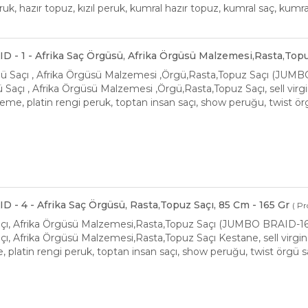
eruk, hazır topuz, kızıl peruk, kumral hazır topuz, kumral saç, kumra
 - 1 - Afrika Saç Örgüsü, Afrika Örgüsü Malzemesi,Rasta,Topu
gü Saçı , Afrika Örgüsü Malzemesi ,Örgü,Rasta,Topuz Saçı (JUMB
 Saçı , Afrika Örgüsü Malzemesi ,Örgü,Rasta,Topuz Saçı, sell virgin h
me, platin rengi peruk, toptan insan saçı, show peruğu, twist örg
 - 4 - Afrika Saç Örgüsü, Rasta,Topuz Saçı, 85 Cm - 165 Gr
( Pr
açı, Afrika Örgüsü Malzemesi,Rasta,Topuz Saçı (JUMBO BRAID-
ı, Afrika Örgüsü Malzemesi,Rasta,Topuz Saçı Kestane, sell virgin ha
platin rengi peruk, toptan insan saçı, show peruğu, twist örgü saçı