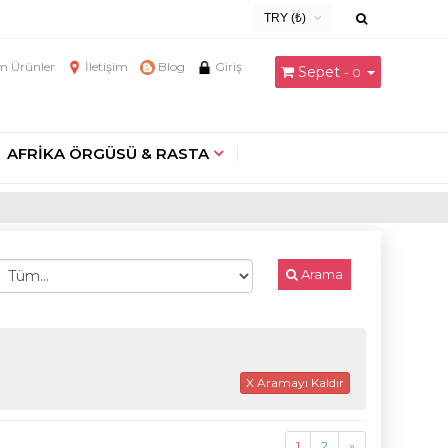
TRY (₺)
USD ($)
 Ürünler
İletişim
Blog
Giriş
Sepet
- 0
EUR (€)
TRY (₺)
GBP (£)
AFRİKA ÖRGÜSÜ & RASTA
Arama
X Aramayı Kaldır
1
2
»