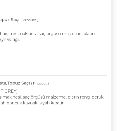
opuz Saçı
( Product )
p hair, tres makinesi, saç örgüsü malzeme, platin
aynak tığı,
sta,Topuz Saçı
( Product )
HT GREY)
tres makinesi, saç örgüsü malzeme, platin rengi peruk,
siyah boncuk kaynak, siyah keratin