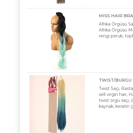
MISS HAIR BRAID
Afrika Örgüsü S
Afrika Örgüsü Mal
rengi peruk, topt
TWIST/BURGU M
Twist Saçı, Ras
sell virgin hair,
twist örgü saçı, 
kaynak, keratin 