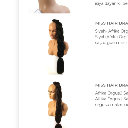
ısıya dayanıklı p
MISS HAIR BRAID
Siyah- Afrika Ör
Siyah,Afrika Örgü
saç örgüsü malze
MISS HAIR BRAID
Afrika Örgüsü S
Afrika Örgüsü Saç
örgüsü malzeme, 