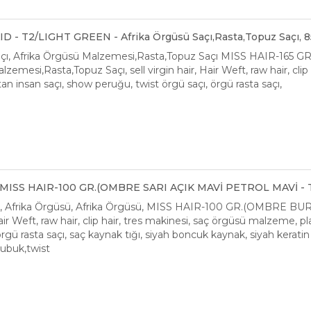
 - T2/LIGHT GREEN - Afrika Örgüsü Saçı,Rasta,Topuz Saçı, 8
açı, Afrika Örgüsü Malzemesi,Rasta,Topuz Saçı MISS HAIR-165
zemesi,Rasta,Topuz Saçı, sell virgin hair, Hair Weft, raw hair, cli
an insan saçı, show peruğu, twist örgü saçı, örgü rasta saçı,
ISS HAIR-100 GR.(OMBRE SARI AÇIK MAVİ PETROL MAVİ - T
ta, Afrika Örgüsü, Afrika Örgüsü, MISS HAIR-100 GR.(OMBRE BU
 Hair Weft, raw hair, clip hair, tres makinesi, saç örgüsü malzeme, 
örgü rasta saçı, saç kaynak tığı, siyah boncuk kaynak, siyah keratin
çubuk,twist