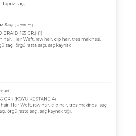
l topuz saçı,
z Saçı
( Product )
O BRAID-165 GR.)-(1)
air, Hair Weft, raw hair, clip hair, tres makinesi,
ü saçı, örgü rasta saçı, saç kaynak
oduct )
165 GR.)-(KOYU KESTANE-4)
ir, Hair Weft, raw hair, clip hair, tres makinesi, saç
, örgü rasta saçı, saç kaynak tığı,