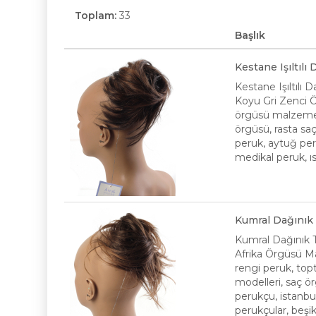
Toplam:
33
Başlık
Kestane Işıltılı
Kestane Işıltılı 
Koyu Gri Zenci Ör
örgüsü malzeme, 
örgüsü, rasta saç
peruk, aytuğ peru
medikal peruk, ıs
Kumral Dağınık 
Kumral Dağınık T
Afrika Örgüsü Mal
rengi peruk, topt
modelleri, saç ör
perukçu, istanbu
perukçular, beşik