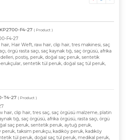
- RKP2700-F4-27
( Product )
2700-F4-27
ir, Hair Weft, raw hair, clip hair, tres makinesi, saç
, örgü rasta saçı, saç kaynak tığ, saç örgüsü, afrika
elleri, postiş, peruk, doğal saç peruk, sentetik
erukçular, sentetik tül peruk, doğal saç tül peruk,
00-T4-27
( Product )
27
 hair, clip hair, tres saç, saç örgüsü malzeme, platin
aynak tığ, saç örgüsü, afrika örgüsü, rasta saçı, örgü
oğal saç peruk, sentetik peruk, aytuğ peruk,
öy peruk, taksim perukçu, kadıköy peruk, kadıköy
entetik tül peruk, doğal saç tül peruk, medikal peruk,