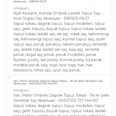
Aksesuarı - RBP613-P6.27
( Product )
Açık Kestane, Kumral Ombreli Lastikli Topuz Saçı -
İnce Örgülü Saç Aksesuarı - RBP613-P6.27
topuz tokası, dağınık topuz, topuz modelleri, topuz
saçı, gelin topuzu, büyük topuz, topuz tokası, lastikli
topuz tokası, lastikli saç, ek saç, tokalı saç, kahverengi
saç, kahverengi topuz saçı, kumral topuz saçı, siyah
topuz saçı, peruk, perukçu, taksim perukçu, sentetik
saç, lastikli toka, lastikli sarı saç, kısa saç, sentetik
peruk, doğal saç peruk, peruk modelleri, peruk
fiyatları, postiş, sarı postiş, kumral postiş, tül peruk,
medikal peruk, wig, wigs, lace wigs, hair, hair
exstations, röfleli saç, uzun saç peruk,
Sarı, Platin Ombreli Dağınık Topuz Tokası - Tel İle Şekil Verilebilir Saç
Aksesuarı - RKP2700-T27-144-613
( Product )
Sarı, Platin Ombreli Dağınık Topuz Tokası - Tel İle Şekil
Verilebilir Saç Aksesuarı - RKP2700-T27-144-613
topuz tokası, dağınık topuz, topuz modelleri, topuz
saçı, gelin topuzu, büyük topuz, topuz tokası, lastikli