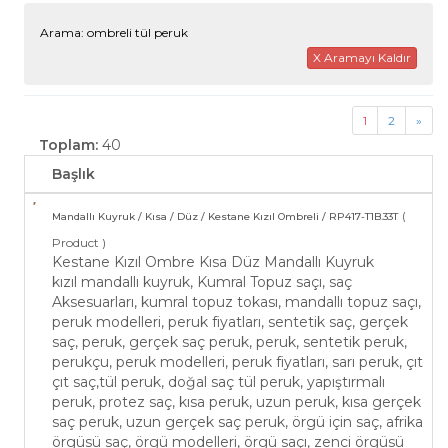
Arama: ombreli tül peruk
X Aramayı Kaldır
1
2
»
Toplam:
40
Başlık
(
Mandallı Kuyruk / Kısa / Düz / Kestane Kızıl Ombreli / RP417-T1B.33T
Product )
Kestane Kızıl Ombre Kısa Düz Mandallı Kuyruk
kızıl mandallı kuyruk, Kumral Topuz saçı, saç
Aksesuarları, kumral topuz tokası, mandallı topuz saçı,
peruk modelleri, peruk fiyatları, sentetik saç, gerçek
saç, peruk, gerçek saç peruk, peruk, sentetik peruk,
perukçu, peruk modelleri, peruk fiyatları, sarı peruk, çıt
çıt saç,tül peruk, doğal saç tül peruk, yapıştırmalı
peruk, protez saç, kısa peruk, uzun peruk, kısa gerçek
saç peruk, uzun gerçek saç peruk, örgü için saç, afrika
örgüsü saç, örgü modelleri, örgü saçı, zenci örgüsü