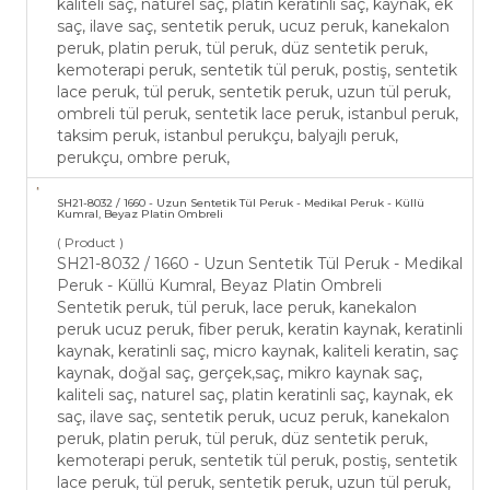
kaliteli saç, naturel saç, platin keratinli saç, kaynak, ek
saç, ilave saç, sentetik peruk, ucuz peruk, kanekalon
peruk, platin peruk, tül peruk, düz sentetik peruk,
kemoterapi peruk, sentetik tül peruk, postiş, sentetik
lace peruk, tül peruk, sentetik peruk, uzun tül peruk,
ombreli tül peruk, sentetik lace peruk, istanbul peruk,
taksim peruk, istanbul perukçu, balyajlı peruk,
perukçu, ombre peruk,
SH21-​8032 / 1660 - Uzun Sentetik Tül Peruk - ​Medikal Peruk - Küllü
Kumral, Beyaz Platin Ombreli
( Product )
SH21-​8032 / 1660 - Uzun Sentetik Tül Peruk - ​Medikal
Peruk - Küllü Kumral, Beyaz Platin Ombreli
Sentetik peruk, tül peruk, lace peruk, kanekalon
peruk ucuz peruk, fiber peruk, keratin kaynak, keratinli
kaynak, keratinli saç, micro kaynak, kaliteli keratin, saç
kaynak, doğal saç, gerçek,saç, mikro kaynak saç,
kaliteli saç, naturel saç, platin keratinli saç, kaynak, ek
saç, ilave saç, sentetik peruk, ucuz peruk, kanekalon
peruk, platin peruk, tül peruk, düz sentetik peruk,
kemoterapi peruk, sentetik tül peruk, postiş, sentetik
lace peruk, tül peruk, sentetik peruk, uzun tül peruk,