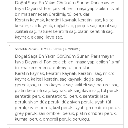
Doğal Saça En Yakın Görünüm Sunan Parlamayan
Isıya Dayanıklı Fön çekilebilen, maşa yapılabilen 1.sınıf
bir malzemeden üretilmiş tül peruklar.
Keratin kaynak, keratinli kaynak, keratinli saç, kaliteli
keratin, saç kaynak, doğal saç, gerçek saç,orjinal saç
,kaliteli saç, naturel keratinli saç, platin keratinli saç,
kaynak, ek saç, ilave saç,
( Product )
Sentetik Peruk - LC179-1 - Kahve
Doğal Saça En Yakın Görünüm Sunan Parlamayan
Isıya Dayanıklı Fön çekilebilen, maşa yapılabilen 1.sınıf
bir malzemeden üretilmiş tül peruklar.
Keratin kaynak, keratinli kaynak, keratinli saç, micro
kaynak, kaliteli keratin, saç kaynak, doğal saç,
gerçek,saç, mikro kaynak saç, kaliteli saç, naturel saç,
platin keratinli saç, kaynak, ek saç, ilave saç, tül peruk,
sentetik peruk, sentetik tül peruk, sentetik lace
peruk, siyah düz peruk, düz siyah peruk, siyah tül
peruk, siyah peruk, kızıl peruk, siyah gri ombreli peruk,
grey peruk, sarı ombreli peruk, platin ombreli peruk,
kumral peruk, ombreli peruk, perukçu,