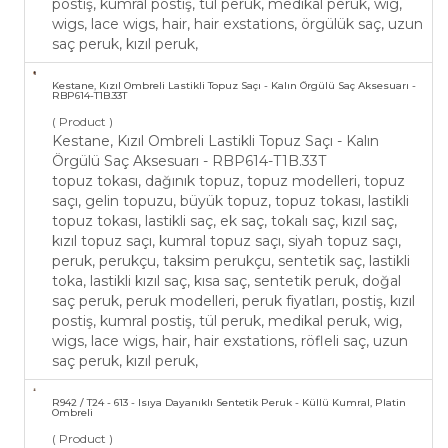
postiş, kumral postiş, tül peruk, medikal peruk, wig,
wigs, lace wigs, hair, hair exstations, örgülük saç, uzun
saç peruk, kızıl peruk,
Kestane, Kızıl Ombreli Lastikli Topuz Saçı - Kalın Örgülü Saç Aksesuarı -
RBP614-T1B.33T
( Product )
Kestane, Kızıl Ombreli Lastikli Topuz Saçı - Kalın
Örgülü Saç Aksesuarı - RBP614-T1B.33T
topuz tokası, dağınık topuz, topuz modelleri, topuz
saçı, gelin topuzu, büyük topuz, topuz tokası, lastikli
topuz tokası, lastikli saç, ek saç, tokalı saç, kızıl saç,
kızıl topuz saçı, kumral topuz saçı, siyah topuz saçı,
peruk, perukçu, taksim perukçu, sentetik saç, lastikli
toka, lastikli kızıl saç, kısa saç, sentetik peruk, doğal
saç peruk, peruk modelleri, peruk fiyatları, postiş, kızıl
postiş, kumral postiş, tül peruk, medikal peruk, wig,
wigs, lace wigs, hair, hair exstations, röfleli saç, uzun
saç peruk, kızıl peruk,
​R942 / T24 - 613 - Isıya Dayanıklı Sentetik Peruk - Küllü Kumral, Platin
Ombreli
( Product )