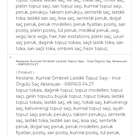
topuz tokası, lastikli saç, ek saç, tokalı saç, röfleli saç,
platin topuz saçı, sarı topuz saçı, kumral topuz saçı,
peruk, perukçu, taksim perukçu, sentetik saç, lastikli
toka, lastikli sarı saç, kısa saç, sentetik peruk, doğal
saç peruk, peruk modelleri, peruk fiyatları, postiş, sarı
postiş, platin postiş, tül peruk, medikal peruk, wig,
wigs, lace wigs, hair, hair exstations, platin saç, uzun
saç peruk, dağınık topuz tokası, saçlı lastik toka, sarı
toka, sarı saçlı toka, ombreli saç, hazır topuz,
Kestane, Kumral Ombreli Lastikli Topuz Saçı - İnce Örgülü Saç Aksesuarı
- RBP613-F4.27
( Product )
Kestane, Kumral Ombreli Lastikli Topuz Saçı - İnce
Örgülü Saç Aksesuarı - RBP613-F4.27
topuz tokası, dağınık topuz, topuz modelleri, topuz
saçı, gelin topuzu, büyük topuz, topuz tokası, lastikli
topuz tokası, lastikli saç, ek saç, tokalı saç, kahverengi
saç, kahverengi topuz saçı, kumral topuz saçı, siyah
topuz saçı, peruk, perukçu, taksim perukçu, sentetik
saç, lastikli toka, lastikli sarı saç, kısa saç, sentetik
peruk, doğal saç peruk, peruk modelleri, peruk
fiyatları, postiş, sarı postiş, kumral postiş, tül peruk,