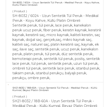
SH-​8032 / 6024 - Uzun Sentetik Tül Peruk - ​Medikal Peruk - Koyu Kahve,
Küllü Platin Ombreli
( Product )
SH-​8032 / 6024 - Uzun Sentetik Tül Peruk - ​Medikal
Peruk - Koyu Kahve, Küllü Platin Ombreli
Sentetik peruk, tül peruk, lace peruk, kanekalon
peruk ucuz peruk, fiber peruk, keratin kaynak, keratinli
kaynak, keratinli saç, micro kaynak, kaliteli keratin, saç
kaynak, doğal saç, gerçek,saç, mikro kaynak saç,
kaliteli saç, naturel saç, platin keratinli saç, kaynak, ek
saç, ilave saç, sentetik peruk, ucuz peruk, kanekalon
peruk, platin peruk, tül peruk, düz sentetik peruk,
kemoterapi peruk, sentetik tül peruk, postiş, sentetik
lace peruk, tül peruk, sentetik peruk, uzun tül peruk,
ombreli tül peruk, sentetik lace peruk, istanbul peruk,
taksim peruk, istanbul perukçu, balyajlı peruk,
perukçu, ombre peruk,
SH21-​8032 / 18B-60A - Uzun Sentetik Tül Peruk - ​Medikal Peruk - Küllü
Kumral, Beyaz Platin Ombreli
( Product )
SH21-​8032 / 18B-60A - Uzun Sentetik Tül Peruk - ​
Medikal Peruk - Küllü Kumral, Beyaz Platin Ombreli