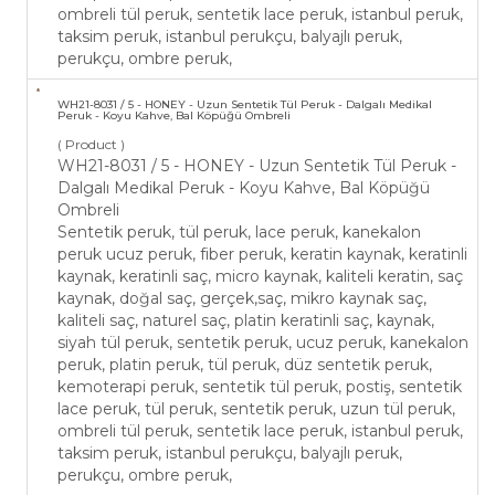
ombreli tül peruk, sentetik lace peruk, istanbul peruk,
taksim peruk, istanbul perukçu, balyajlı peruk,
perukçu, ombre peruk,
WH21-​8031 / 5 - HONEY - Uzun Sentetik Tül Peruk - Dalgalı ​Medikal
Peruk - Koyu Kahve, Bal Köpüğü Ombreli
( Product )
WH21-​8031 / 5 - HONEY - Uzun Sentetik Tül Peruk -
Dalgalı ​Medikal Peruk - Koyu Kahve, Bal Köpüğü
Ombreli
Sentetik peruk, tül peruk, lace peruk, kanekalon
peruk ucuz peruk, fiber peruk, keratin kaynak, keratinli
kaynak, keratinli saç, micro kaynak, kaliteli keratin, saç
kaynak, doğal saç, gerçek,saç, mikro kaynak saç,
kaliteli saç, naturel saç, platin keratinli saç, kaynak,
siyah tül peruk, sentetik peruk, ucuz peruk, kanekalon
peruk, platin peruk, tül peruk, düz sentetik peruk,
kemoterapi peruk, sentetik tül peruk, postiş, sentetik
lace peruk, tül peruk, sentetik peruk, uzun tül peruk,
ombreli tül peruk, sentetik lace peruk, istanbul peruk,
taksim peruk, istanbul perukçu, balyajlı peruk,
perukçu, ombre peruk,