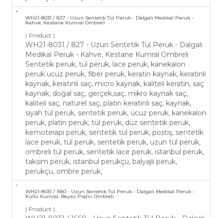
WH21-​8031 / 827 - Uzun Sentetik Tül Peruk - ​Dalgalı Medikal Peruk -
Kahve, Kestane Kumral Ombreli
( Product )
WH21-​8031 / 827 - Uzun Sentetik Tül Peruk - ​Dalgalı
Medikal Peruk - Kahve, Kestane Kumral Ombreli
Sentetik peruk, tül peruk, lace peruk, kanekalon
peruk ucuz peruk, fiber peruk, keratin kaynak, keratinli
kaynak, keratinli saç, micro kaynak, kaliteli keratin, saç
kaynak, doğal saç, gerçek,saç, mikro kaynak saç,
kaliteli saç, naturel saç, platin keratinli saç, kaynak,
siyah tül peruk, sentetik peruk, ucuz peruk, kanekalon
peruk, platin peruk, tül peruk, düz sentetik peruk,
kemoterapi peruk, sentetik tül peruk, postiş, sentetik
lace peruk, tül peruk, sentetik peruk, uzun tül peruk,
ombreli tül peruk, sentetik lace peruk, istanbul peruk,
taksim peruk, istanbul perukçu, balyajlı peruk,
perukçu, ombre peruk,
WH21-​8031 / 1660 - Uzun Sentetik Tül Peruk - ​Dalgalı Medikal Peruk -
Küllü Kumral, Beyaz Platin Ombreli
( Product )