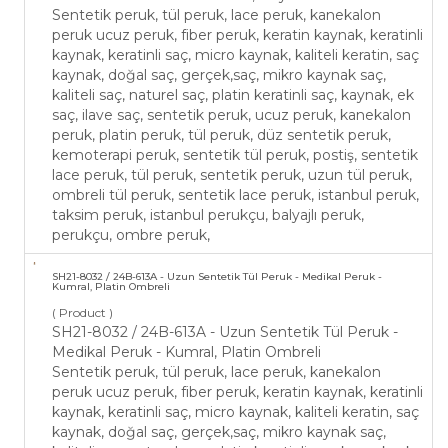
Sentetik peruk, tül peruk, lace peruk, kanekalon
peruk ucuz peruk, fiber peruk, keratin kaynak, keratinli
kaynak, keratinli saç, micro kaynak, kaliteli keratin, saç
kaynak, doğal saç, gerçek,saç, mikro kaynak saç,
kaliteli saç, naturel saç, platin keratinli saç, kaynak, ek
saç, ilave saç, sentetik peruk, ucuz peruk, kanekalon
peruk, platin peruk, tül peruk, düz sentetik peruk,
kemoterapi peruk, sentetik tül peruk, postiş, sentetik
lace peruk, tül peruk, sentetik peruk, uzun tül peruk,
ombreli tül peruk, sentetik lace peruk, istanbul peruk,
taksim peruk, istanbul perukçu, balyajlı peruk,
perukçu, ombre peruk,
SH21-​8032 / 24B-613A - Uzun Sentetik Tül Peruk - ​Medikal Peruk -
Kumral, Platin Ombreli
( Product )
SH21-​8032 / 24B-613A - Uzun Sentetik Tül Peruk - ​
Medikal Peruk - Kumral, Platin Ombreli
Sentetik peruk, tül peruk, lace peruk, kanekalon
peruk ucuz peruk, fiber peruk, keratin kaynak, keratinli
kaynak, keratinli saç, micro kaynak, kaliteli keratin, saç
kaynak, doğal saç, gerçek,saç, mikro kaynak saç,