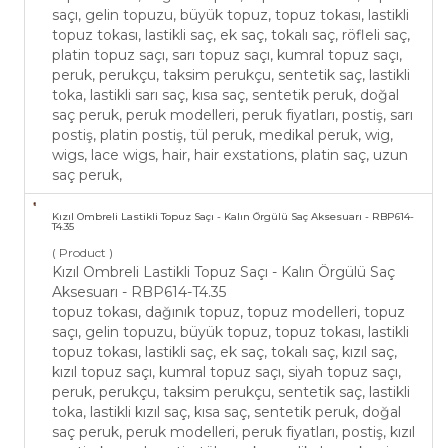
saçı, gelin topuzu, büyük topuz, topuz tokası, lastikli
topuz tokası, lastikli saç, ek saç, tokalı saç, röfleli saç,
platin topuz saçı, sarı topuz saçı, kumral topuz saçı,
peruk, perukçu, taksim perukçu, sentetik saç, lastikli
toka, lastikli sarı saç, kısa saç, sentetik peruk, doğal
saç peruk, peruk modelleri, peruk fiyatları, postiş, sarı
postiş, platin postiş, tül peruk, medikal peruk, wig,
wigs, lace wigs, hair, hair exstations, platin saç, uzun
saç peruk,
Kızıl Ombreli Lastikli Topuz Saçı - Kalın Örgülü Saç Aksesuarı - RBP614-
T4.35
( Product )
Kızıl Ombreli Lastikli Topuz Saçı - Kalın Örgülü Saç
Aksesuarı - RBP614-T4.35
topuz tokası, dağınık topuz, topuz modelleri, topuz
saçı, gelin topuzu, büyük topuz, topuz tokası, lastikli
topuz tokası, lastikli saç, ek saç, tokalı saç, kızıl saç,
kızıl topuz saçı, kumral topuz saçı, siyah topuz saçı,
peruk, perukçu, taksim perukçu, sentetik saç, lastikli
toka, lastikli kızıl saç, kısa saç, sentetik peruk, doğal
saç peruk, peruk modelleri, peruk fiyatları, postiş, kızıl