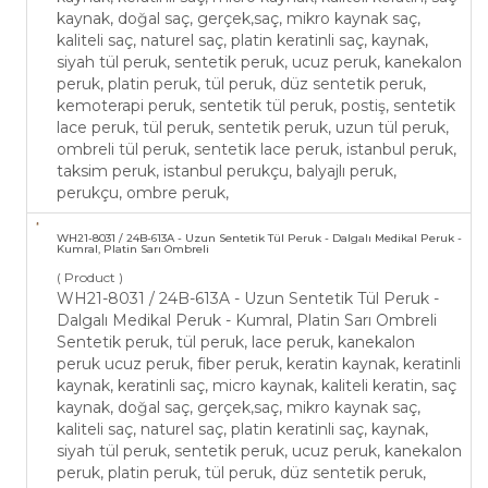
kaynak, doğal saç, gerçek,saç, mikro kaynak saç,
kaliteli saç, naturel saç, platin keratinli saç, kaynak,
siyah tül peruk, sentetik peruk, ucuz peruk, kanekalon
peruk, platin peruk, tül peruk, düz sentetik peruk,
kemoterapi peruk, sentetik tül peruk, postiş, sentetik
lace peruk, tül peruk, sentetik peruk, uzun tül peruk,
ombreli tül peruk, sentetik lace peruk, istanbul peruk,
taksim peruk, istanbul perukçu, balyajlı peruk,
perukçu, ombre peruk,
WH21-​8031 / 24B-613A - Uzun Sentetik Tül Peruk - ​Dalgalı Medikal Peruk -
Kumral, Platin Sarı Ombreli
( Product )
WH21-​8031 / 24B-613A - Uzun Sentetik Tül Peruk - ​
Dalgalı Medikal Peruk - Kumral, Platin Sarı Ombreli
Sentetik peruk, tül peruk, lace peruk, kanekalon
peruk ucuz peruk, fiber peruk, keratin kaynak, keratinli
kaynak, keratinli saç, micro kaynak, kaliteli keratin, saç
kaynak, doğal saç, gerçek,saç, mikro kaynak saç,
kaliteli saç, naturel saç, platin keratinli saç, kaynak,
siyah tül peruk, sentetik peruk, ucuz peruk, kanekalon
peruk, platin peruk, tül peruk, düz sentetik peruk,