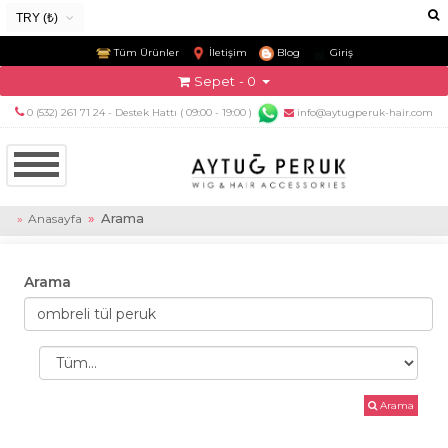
TRY (₺)
USD ($)
Tüm Ürünler
İletişim
Blog
Giriş
EUR (€)
Sepet
- 0
TRY (₺)
0 (532) 261 71 24 - Destek Hattı ( 09:00 - 19:00 )
info@aytugperuk-hair.com
GBP (£)
Arama
Anasayfa
Arama
Arama