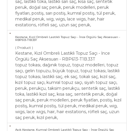
saç, lastikli toka, lastikli sarı saç, kısa saç, sentetik
peruk, doğal saç peruk, peruk modelleri, peruk
fiyatları, postiş, sarı postiş, kumral postiş, tül peruk,
medikal peruk, wig, wigs, lace wigs, hair, hair
exstations, röfleli saç, uzun saç peruk,
Kestane, Kızıl Ombreli Lastikli Topuz Saçı - İnce Örgülü Saç Aksesuarı -
RBP613-T1B.33T
( Product )
Kestane, Kızıl Ombreli Lastikli Topuz Saçı - İnce
Örgülü Saç Aksesuarı - RBP613-T1B.33T
topuz tokası, dağınık topuz, topuz modelleri, topuz
saçı, gelin topuzu, büyük topuz, topuz tokası, lastikli
topuz tokası, lastikli saç, ek saç, tokalı saç, kızıl saç,
kızıl topuz saçı, kumral topuz saçı, siyah topuz saçı,
peruk, perukçu, taksim perukçu, sentetik saç, lastikli
toka, lastikli kızıl saç, kısa saç, sentetik peruk, doğal
saç peruk, peruk modelleri, peruk fiyatları, postiş, kızıl
postiş, kumral postiş, tül peruk, medikal peruk, wig,
wigs, lace wigs, hair, hair exstations, röfleli saç, uzun
saç peruk, kızıl peruk,
Açık Kestane, Kumral Ombreli Lastikli Topuz Saçı - İnce Örgülü Saç