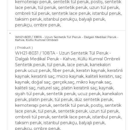
kemoterapi peruk, sentetik tül peruk, postiş, sentetik
lace peruk, tül peruk, sentetik peruk, uzun tül peruk,
ombreli tül peruk, sentetik lace peruk, istanbul peruk,
taksim peruk, istanbul perukçu, balyajlı peruk,
perukçu, ombre peruk,
WH21-​8031 / 108TA - Uzun Sentetik Tül Peruk - ​Dalgalı Medikal Peruk -
Kahve, Küllü Kumral Ombreli
( Product )
WH21-​8031 / 108TA - Uzun Sentetik Tül Peruk - ​
Dalgalı Medikal Peruk - Kahve, Küllü Kumral Ombreli
Sentetik peruk, tül peruk, lace peruk, kanekalon
peruk ucuz peruk, fiber peruk, keratin kaynak, keratinli
kaynak, keratinli saç, micro kaynak, kaliteli keratin, saç
kaynak, doğal saç, gerçek,saç, mikro kaynak saç,
kaliteli saç, naturel saç, platin keratinli saç, kaynak,
siyah tül peruk, sentetik peruk, ucuz peruk, kanekalon
peruk, platin peruk, tül peruk, düz sentetik peruk,
kemoterapi peruk, sentetik tül peruk, postiş, sentetik
lace peruk, tül peruk, sentetik peruk, uzun tül peruk,
ombreli tül peruk, sentetik lace peruk, istanbul peruk,
taksim peruk, istanbul perukçu, balyajlı peruk,
perukçu, ombre peruk,