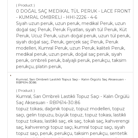
( Product )
0 DOĞAL SAÇ MEDİKAL TÜL PERUK - LACE FRONT
- KUMRAL OMBRELİ - HHI-2226 - 4-6
Siyah uzun peruk, uzun peruk, medikal Peruk, uzun
doğal saç Peruk, Peruk Fiyatları, siyah tül Peruk, Küt
Peruk, Ucuz Peruk, uzun doğal peruk, uzun tül peruk,
siyah doğal saç, Peruk, gerçek saç Peruk, Peruk
modelleri, Kumral Peruk, uzun Peruk, kaliteli Peruk,
medikal peruk, uzun peruk, doğal saç peruk, siyah
peruk, ombreli peruk, balyajlı peruk, perukçu, taksim
perukçu, platin peruk,
Kumral, Sarı Ombreli Lastikli Topuz Saçı - Kalın Örgülü Saç Aksesuarı -
RBP614-30.86
( Product )
Kumral, Sarı Ombreli Lastikli Topuz Saçı - Kalın Örgülü
Saç Aksesuarı - RBP614-30.86
topuz tokası, dağınık topuz, topuz modelleri, topuz
saçı, gelin topuzu, büyük topuz, topuz tokası, lastikli
topuz tokası, lastikli saç, ek saç, tokalı saç, kahverengi
saç, kahverengi topuz saçı, kumral topuz saçı, siyah
topuz saçı, peruk, perukçu, taksim perukçu, sentetik