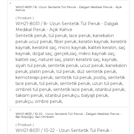
WH21-​8031 / 8- Uzun Sentetik Tül Peruk - ​Dalgalı Medikal Peruk - Açık
Kahve
( Product )
WH21-​8031 / 8- Uzun Sentetik Tül Peruk - ​Dalgalı
Medikal Peruk - Açık Kahve
Sentetik peruk, tül peruk, lace peruk, kanekalon
peruk ucuz peruk, fiber peruk, keratin kaynak, keratinli
kaynak, keratinli saç, micro kaynak, kaliteli keratin, saç
kaynak, doğal saç, gerçek,saç, mikro kaynak saç,
kaliteli saç, naturel saç, platin keratinli saç, kaynak,
siyah tül peruk, sentetik peruk, ucuz peruk, kanekalon
peruk, platin peruk, tül peruk, düz sentetik peruk,
kemoterapi peruk, sentetik tül peruk, postiş, sentetik
lace peruk, tül peruk, sentetik peruk, uzun tül peruk,
ombreli tül peruk, sentetik lace peruk, istanbul peruk,
taksim peruk, istanbul perukçu, balyajlı peruk,
perukçu, ombre peruk,
WH21-​8031 / 10-22 - Uzun Sentetik Tül Peruk - ​Dalgalı Medikal Peruk -
Bal Köpüğü, Sarı Ombreli
( Product )
WH21-​8031 / 10-22 - Uzun Sentetik Tül Peruk - ​