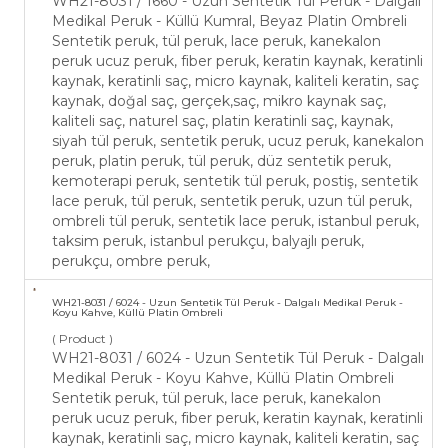
WH21-​8031 / 1660 - Uzun Sentetik Tül Peruk - ​Dalgalı
Medikal Peruk - Küllü Kumral, Beyaz Platin Ombreli
Sentetik peruk, tül peruk, lace peruk, kanekalon
peruk ucuz peruk, fiber peruk, keratin kaynak, keratinli
kaynak, keratinli saç, micro kaynak, kaliteli keratin, saç
kaynak, doğal saç, gerçek,saç, mikro kaynak saç,
kaliteli saç, naturel saç, platin keratinli saç, kaynak,
siyah tül peruk, sentetik peruk, ucuz peruk, kanekalon
peruk, platin peruk, tül peruk, düz sentetik peruk,
kemoterapi peruk, sentetik tül peruk, postiş, sentetik
lace peruk, tül peruk, sentetik peruk, uzun tül peruk,
ombreli tül peruk, sentetik lace peruk, istanbul peruk,
taksim peruk, istanbul perukçu, balyajlı peruk,
perukçu, ombre peruk,
WH21-​8031 / 6024 - Uzun Sentetik Tül Peruk - ​Dalgalı Medikal Peruk -
Koyu Kahve, Küllü Platin Ombreli
( Product )
WH21-​8031 / 6024 - Uzun Sentetik Tül Peruk - ​Dalgalı
Medikal Peruk - Koyu Kahve, Küllü Platin Ombreli
Sentetik peruk, tül peruk, lace peruk, kanekalon
peruk ucuz peruk, fiber peruk, keratin kaynak, keratinli
kaynak, keratinli saç, micro kaynak, kaliteli keratin, saç