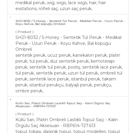
medikal peruk, wig, wigs, lace wigs, hair, hair
exstations, röfleli saç, uzun saç peruk,
SH21-​8032 / 5-Honey - Sentetik Tül Peruk - Medikal Peruk - Uzun Peruk -
Koyu Kahve, Bal köpüğü Ombreli
( Product )
SH21-​8032 / 5-Honey - Sentetik Tül Peruk - Medikal
Peruk - Uzun Peruk - Koyu Kahve, Bal köpüğü
Ombreli
sentetik peruk, ucuz peruk, kanekalon peruk, platin
peruk, tül peruk, düz sentetik peruk, kemoterapi
peruk, sentetik tül peruk, postiş, sentetik lace peruk,
tül peruk, sentetik peruk, uzun tül peruk, ombreli tül
peruk, sentetik lace peruk, istanbul peruk, taksim
peruk, istanbul perukçu, balyajlı peruk, perukçu,
ombre peruk,
Küllü Sarı, Platin Ombreli Lastikli Topuz Saçı - Kalın Örgülü Saç
Aksesuarı - RBP614-T27.613
( Product )
Küllü Sarı, Platin Ombreli Lastikli Topuz Saçı - Kalın
Örgülü Saç Aksesuarı - RBP614-T27.613
topuz tokası, dağınık topuz, topuz modelleri, topuz