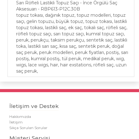
Sarı Röfleli Lastikli Topuz Saçı - İnce Örgülü Saç
Aksesuarı - RBP613-P12C.30B
topuz tokası, dağınık topuz, topuz modelleri, topuz
saçı, gelin topuzu, büyük topuz, topuz tokası, lastikli
topuz tokası, lastikli saç, ek saç, tokalı saç, röfleli saç,
röfleli topuz saçı, sarı topuz saçı, kumral topuz saçı,
peruk, perukçu, taksim perukçu, sentetik saç, lastikli
toka, lastikli sarı saç, kısa saç, sentetik peruk, doğal
saç peruk, peruk modelleri, peruk fiyatları, postiş, sarı
postiş, kumral postiş, tül peruk, medikal peruk, wig,
wigs, lace wigs, hair, hair exstations, röfleli saç, uzun
saç peruk,
İletişim ve Destek
Hakkımızda
İletişim
Sıkça Sorulan Sorular
Müşteri Servisi