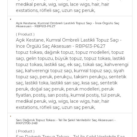
medikal peruk, wig, wigs, lace wigs, hair, hair
exstations, röfleli saç, uzun saç peruk,
Açık Kestane, Kumral Ombreli Lastikli Topuz Saçı - İnce Örgülü Saç
Aksesuarı - RBP613-P6.27
( Product )
Açık Kestane, Kumral Ombreli Lastikli Topuz Saçı -
İnce Örgülü Saç Aksesuarı - RBP613-P6.27
topuz tokası, dağınık topuz, topuz modelleri, topuz
saçı, gelin topuzu, büyük topuz, topuz tokası, lastikli
topuz tokası, lastikli saç, ek saç, tokalı saç, kahverengi
saç, kahverengi topuz saçı, kumral topuz saçı, siyah
topuz saçı, peruk, perukçu, taksim perukçu, sentetik
saç, lastikli toka, lastikli sarı saç, kısa saç, sentetik
peruk, doğal saç peruk, peruk modelleri, peruk
fiyatları, postiş, sarı postiş, kumral postiş, tül peruk,
medikal peruk, wig, wigs, lace wigs, hair, hair
exstations, röfleli saç, uzun saç peruk,
Sarı Dağınık Topuz Tokası - Tel İle Şekil Verilebilir Saç Aksesuarı -
RKP2700-24B
( Product )