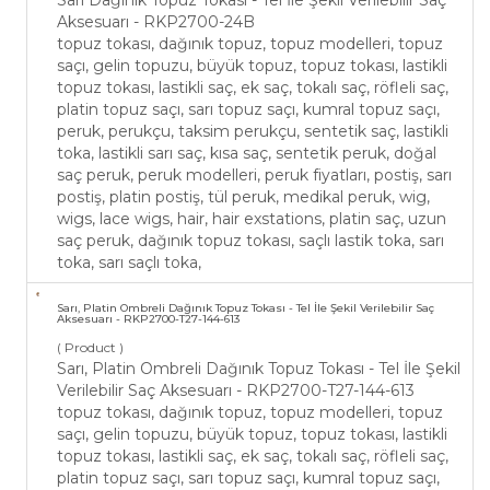
Sarı Dağınık Topuz Tokası - Tel İle Şekil Verilebilir Saç
Aksesuarı - RKP2700-24B
topuz tokası, dağınık topuz, topuz modelleri, topuz
saçı, gelin topuzu, büyük topuz, topuz tokası, lastikli
topuz tokası, lastikli saç, ek saç, tokalı saç, röfleli saç,
platin topuz saçı, sarı topuz saçı, kumral topuz saçı,
peruk, perukçu, taksim perukçu, sentetik saç, lastikli
toka, lastikli sarı saç, kısa saç, sentetik peruk, doğal
saç peruk, peruk modelleri, peruk fiyatları, postiş, sarı
postiş, platin postiş, tül peruk, medikal peruk, wig,
wigs, lace wigs, hair, hair exstations, platin saç, uzun
saç peruk, dağınık topuz tokası, saçlı lastik toka, sarı
toka, sarı saçlı toka,
Sarı, Platin Ombreli Dağınık Topuz Tokası - Tel İle Şekil Verilebilir Saç
Aksesuarı - RKP2700-T27-144-613
( Product )
Sarı, Platin Ombreli Dağınık Topuz Tokası - Tel İle Şekil
Verilebilir Saç Aksesuarı - RKP2700-T27-144-613
topuz tokası, dağınık topuz, topuz modelleri, topuz
saçı, gelin topuzu, büyük topuz, topuz tokası, lastikli
topuz tokası, lastikli saç, ek saç, tokalı saç, röfleli saç,
platin topuz saçı, sarı topuz saçı, kumral topuz saçı,