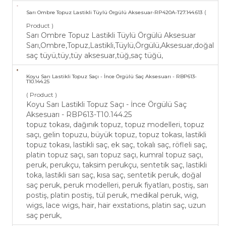
(
Sarı Ombre Topuz Lastikli Tüylü Örgülü Aksesuar-RP420A-T27.144.613
Product )
Sarı Ombre Topuz Lastikli Tüylü Örgülü Aksesuar
Sarı,Ombre,Topuz,Lastikli,Tüylü,Örgülü,Aksesuar,doğal
saç tüyü,tüy,tüy aksesuar,tüğ,saç tüğü,
Koyu Sarı Lastikli Topuz Saçı - İnce Örgülü Saç Aksesuarı - RBP613-
T10.144.25
( Product )
Koyu Sarı Lastikli Topuz Saçı - İnce Örgülü Saç
Aksesuarı - RBP613-T10.144.25
topuz tokası, dağınık topuz, topuz modelleri, topuz
saçı, gelin topuzu, büyük topuz, topuz tokası, lastikli
topuz tokası, lastikli saç, ek saç, tokalı saç, röfleli saç,
platin topuz saçı, sarı topuz saçı, kumral topuz saçı,
peruk, perukçu, taksim perukçu, sentetik saç, lastikli
toka, lastikli sarı saç, kısa saç, sentetik peruk, doğal
saç peruk, peruk modelleri, peruk fiyatları, postiş, sarı
postiş, platin postiş, tül peruk, medikal peruk, wig,
wigs, lace wigs, hair, hair exstations, platin saç, uzun
saç peruk,