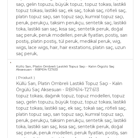
saçı, gelin topuzu, büyük topuz, topuz tokası, lastikli
topuz tokası, lastikli saç, ek saç, tokalı saç, röfleli saç,
platin topuz saçı, sarı topuz saçı, kumral topuz saçı,
peruk, perukçu, taksim perukçu, sentetik saç, lastikli
toka, lastikli sarı saç, kısa saç, sentetik peruk, doğal
saç peruk, peruk modelleri, peruk fiyatları, postiş, sarı
postiş, platin postiş, tül peruk, medikal peruk, wig,
wigs, lace wigs, hair, hair exstations, platin saç, uzun
saç peruk,
Küllü Sarı, Platin Ombreli Lastikli Topuz Saçı - Kalın Örgülü Saç
Aksesuarı - RBP614-T27.613
( Product )
Küllü Sarı, Platin Ombreli Lastikli Topuz Saçı - Kalın
Örgülü Saç Aksesuarı - RBP614-T27.613
topuz tokası, dağınık topuz, topuz modelleri, topuz
saçı, gelin topuzu, büyük topuz, topuz tokası, lastikli
topuz tokası, lastikli saç, ek saç, tokalı saç, röfleli saç,
platin topuz saçı, sarı topuz saçı, kumral topuz saçı,
peruk, perukçu, taksim perukçu, sentetik saç, lastikli
toka, lastikli sarı saç, kısa saç, sentetik peruk, doğal
saç peruk, peruk modelleri, peruk fiyatları, postiş, sarı