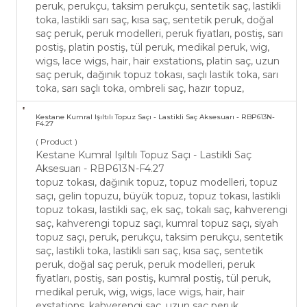
peruk, perukçu, taksim perukçu, sentetik saç, lastikli
toka, lastikli sarı saç, kısa saç, sentetik peruk, doğal
saç peruk, peruk modelleri, peruk fiyatları, postiş, sarı
postiş, platin postiş, tül peruk, medikal peruk, wig,
wigs, lace wigs, hair, hair exstations, platin saç, uzun
saç peruk, dağınık topuz tokası, saçlı lastik toka, sarı
toka, sarı saçlı toka, ombreli saç, hazır topuz,
Kestane Kumral Işıltılı Topuz Saçı - Lastikli Saç Aksesuarı - RBP613N-
F4.27
( Product )
Kestane Kumral Işıltılı Topuz Saçı - Lastikli Saç
Aksesuarı - RBP613N-F4.27
topuz tokası, dağınık topuz, topuz modelleri, topuz
saçı, gelin topuzu, büyük topuz, topuz tokası, lastikli
topuz tokası, lastikli saç, ek saç, tokalı saç, kahverengi
saç, kahverengi topuz saçı, kumral topuz saçı, siyah
topuz saçı, peruk, perukçu, taksim perukçu, sentetik
saç, lastikli toka, lastikli sarı saç, kısa saç, sentetik
peruk, doğal saç peruk, peruk modelleri, peruk
fiyatları, postiş, sarı postiş, kumral postiş, tül peruk,
medikal peruk, wig, wigs, lace wigs, hair, hair
exstations, kahverengi saç, uzun saç peruk,