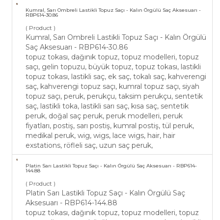
Kumral, Sarı Ombreli Lastikli Topuz Saçı - Kalın Örgülü Saç Aksesuarı -
RBP614-30.86
( Product )
Kumral, Sarı Ombreli Lastikli Topuz Saçı - Kalın Örgülü
Saç Aksesuarı - RBP614-30.86
topuz tokası, dağınık topuz, topuz modelleri, topuz
saçı, gelin topuzu, büyük topuz, topuz tokası, lastikli
topuz tokası, lastikli saç, ek saç, tokalı saç, kahverengi
saç, kahverengi topuz saçı, kumral topuz saçı, siyah
topuz saçı, peruk, perukçu, taksim perukçu, sentetik
saç, lastikli toka, lastikli sarı saç, kısa saç, sentetik
peruk, doğal saç peruk, peruk modelleri, peruk
fiyatları, postiş, sarı postiş, kumral postiş, tül peruk,
medikal peruk, wig, wigs, lace wigs, hair, hair
exstations, röfleli saç, uzun saç peruk,
Platin Sarı Lastikli Topuz Saçı - Kalın Örgülü Saç Aksesuarı - RBP614-
144.88
( Product )
Platin Sarı Lastikli Topuz Saçı - Kalın Örgülü Saç
Aksesuarı - RBP614-144.88
topuz tokası, dağınık topuz, topuz modelleri, topuz