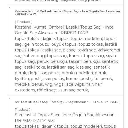
Kestane, Kumral Ombreli Lastikli Topuz Saçı - İnce Örgülü Saç Aksesuarı
- RBP613-F4.27
( Product )
Kestane, Kumral Ombreli Lastikli Topuz Saçı - İnce
Örgülü Saç Aksesuarı - RBP613-F4.27
topuz tokası, dağınık topuz, topuz modelleri, topuz
saçı, gelin topuzu, büyük topuz, topuz tokası, lastikli
topuz tokası, lastikli saç, ek saç, tokalı saç, kahverengi
saç, kahverengi topuz saçı, kumral topuz saçı, siyah
topuz saçı, peruk, perukçu, taksim perukçu, sentetik
saç, lastikli toka, lastikli sarı saç, kısa saç, sentetik
peruk, doğal saç peruk, peruk modelleri, peruk
fiyatları, postiş, sarı postiş, kumral postiş, tül peruk,
medikal peruk, wig, wigs, lace wigs, hair, hair
exstations, röfleli saç, uzun saç peruk,
(
Sarı Lastikli Topuz Saçı - İnce Örgülü Saç Aksesuarı - RBP613-T27.144.613
Product )
Sarı Lastikli Topuz Saçı - İnce Örgülü Saç Aksesuarı -
RBP613-T27.144.613
topuz tokası, dağınık topuz, topuz modelleri, topuz