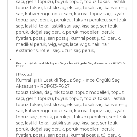
saçı, gelin topuzu, büyük topuz, topuz tokası, lastikli
topuz tokası, lastikli saç, ek saç, tokalı saç, kahverengi
saç, kahverengi topuz saçı, kumral topuz saçı, siyah
topuz saçı, peruk, perukçu, taksim perukçu, sentetik
saç, lastikli toka, lastikli sarı saç, kısa saç, sentetik
peruk, doğal saç peruk, peruk modelleri, peruk
fiyatları, postiş, sarı postiş, kumral postiş, tül peruk,
medikal peruk, wig, wigs, lace wigs, hair, hair
exstations, röfleli saç, uzun saç peruk,
Kumral Işıltılı Lastikli Topuz Saçı - İnce Örgülü Saç Aksesuarı - RBP613-
F6.27
( Product )
Kumral Işıltılı Lastikli Topuz Saçı - İnce Örgülü Saç
Aksesuarı - RBP613-F6.27
topuz tokası, dağınık topuz, topuz modelleri, topuz
saçı, gelin topuzu, büyük topuz, topuz tokası, lastikli
topuz tokası, lastikli saç, ek saç, tokalı saç, kahverengi
saç, kahverengi topuz saçı, kumral topuz saçı, siyah
topuz saçı, peruk, perukçu, taksim perukçu, sentetik
saç, lastikli toka, lastikli sarı saç, kısa saç, sentetik
peruk, doğal saç peruk, peruk modelleri, peruk
fiyatları, postiş, sarı postiş, kumral postiş, tül peruk,