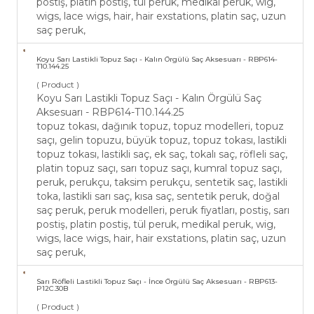
postiş, platin postiş, tül peruk, medikal peruk, wig,
wigs, lace wigs, hair, hair exstations, platin saç, uzun
saç peruk,
Koyu Sarı Lastikli Topuz Saçı - Kalın Örgülü Saç Aksesuarı - RBP614-
T10.144.25
( Product )
Koyu Sarı Lastikli Topuz Saçı - Kalın Örgülü Saç
Aksesuarı - RBP614-T10.144.25
topuz tokası, dağınık topuz, topuz modelleri, topuz
saçı, gelin topuzu, büyük topuz, topuz tokası, lastikli
topuz tokası, lastikli saç, ek saç, tokalı saç, röfleli saç,
platin topuz saçı, sarı topuz saçı, kumral topuz saçı,
peruk, perukçu, taksim perukçu, sentetik saç, lastikli
toka, lastikli sarı saç, kısa saç, sentetik peruk, doğal
saç peruk, peruk modelleri, peruk fiyatları, postiş, sarı
postiş, platin postiş, tül peruk, medikal peruk, wig,
wigs, lace wigs, hair, hair exstations, platin saç, uzun
saç peruk,
Sarı Röfleli Lastikli Topuz Saçı - İnce Örgülü Saç Aksesuarı - RBP613-
P12C.30B
( Product )