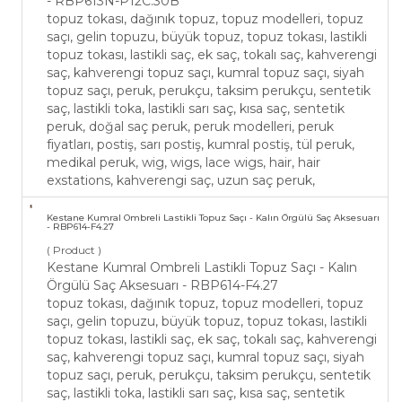
- RBP613N-P12C.30B
topuz tokası, dağınık topuz, topuz modelleri, topuz
saçı, gelin topuzu, büyük topuz, topuz tokası, lastikli
topuz tokası, lastikli saç, ek saç, tokalı saç, kahverengi
saç, kahverengi topuz saçı, kumral topuz saçı, siyah
topuz saçı, peruk, perukçu, taksim perukçu, sentetik
saç, lastikli toka, lastikli sarı saç, kısa saç, sentetik
peruk, doğal saç peruk, peruk modelleri, peruk
fiyatları, postiş, sarı postiş, kumral postiş, tül peruk,
medikal peruk, wig, wigs, lace wigs, hair, hair
exstations, kahverengi saç, uzun saç peruk,
Kestane Kumral Ombreli Lastikli Topuz Saçı - Kalın Örgülü Saç Aksesuarı
- RBP614-F4.27
( Product )
Kestane Kumral Ombreli Lastikli Topuz Saçı - Kalın
Örgülü Saç Aksesuarı - RBP614-F4.27
topuz tokası, dağınık topuz, topuz modelleri, topuz
saçı, gelin topuzu, büyük topuz, topuz tokası, lastikli
topuz tokası, lastikli saç, ek saç, tokalı saç, kahverengi
saç, kahverengi topuz saçı, kumral topuz saçı, siyah
topuz saçı, peruk, perukçu, taksim perukçu, sentetik
saç, lastikli toka, lastikli sarı saç, kısa saç, sentetik