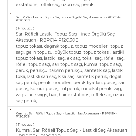
exstations, röfleli saç, uzun saç peruk,
Sarı Röfleli Lastikli Topuz Saçı - İnce Örgülü Saç Aksesuarı - RBP614-
P12C.30B
( Product )
Sarı Röfleli Lastikli Topuz Saçı - İnce Örgülü Saç
Aksesuarı - RBP614-P12C.30B
topuz tokası, dağınık topuz, topuz modelleri, topuz
saçı, gelin topuzu, büyük topuz, topuz tokası, lastikli
topuz tokası, lastikli saç, ek saç, tokalı saç, röfleli saç,
röfleli topuz saçı, sarı topuz saçı, kumral topuz saçı,
peruk, perukçu, taksim perukçu, sentetik saç, lastikli
toka, lastikli sarı saç, kısa saç, sentetik peruk, doğal
saç peruk, peruk modelleri, peruk fiyatları, postiş, sarı
postiş, kumral postiş, tül peruk, medikal peruk, wig,
wigs, lace wigs, hair, hair exstations, röfleli saç, uzun
saç peruk,
Kumral, Sarı Röfleli Topuz Saçı - Lastikli Saç Aksesuarı - RBP613N-
P12C.30B
( Product )
Kumral, Sarı Röfleli Topuz Saçı - Lastikli Saç Aksesuarı