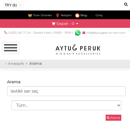
TRY (₺)
USD ($)
Tüm Ürünler
İletişim
Blog
Giriş
EUR (€)
Sepet
- 0
TRY (₺)
0 (532) 261 71 24 - Destek Hattı ( 09:00 - 19:00 )
info@aytugperuk-hair.com
GBP (£)
Arama
Anasayfa
Arama
Arama