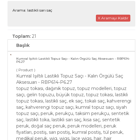
Arama: lastikli sarı saç
X Aramayı Kaldır
Toplam:
21
Başlık
Kumral Işıltılı Lastikli Topuz Saçı - Kalın Örgülü Saç Aksesuarı - RBP614-
P6.27
( Product )
Kumral Işıltılı Lastikli Topuz Saçı - Kalın Örgülü Saç
Aksesuarı - RBP614-P6.27
topuz tokası, dağınık topuz, topuz modelleri, topuz
saçı, gelin topuzu, büyük topuz, topuz tokası, lastikli
topuz tokası, lastikli saç, ek saç, tokalı saç, kahverengi
saç, kahverengi topuz saçı, kumral topuz saçı, siyah
topuz saçı, peruk, perukçu, taksim perukçu, sentetik
saç, lastikli toka, lastikli sarı saç, kısa saç, sentetik
peruk, doğal saç peruk, peruk modelleri, peruk
fiyatları, postiş, sarı postiş, kumral postiş, tül peruk,
medikal peruk, wig, wigs, lace wigs, hair, hair