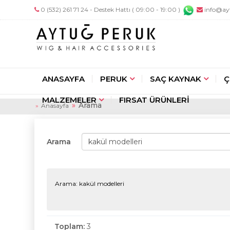
0 (532) 261 71 24 - Destek Hattı ( 09:00 - 19:00 )
info@ay
ANASAYFA
PERUK
SAÇ KAYNAK
Ç
MALZEMELER
FIRSAT ÜRÜNLERİ
Arama
Anasayfa
Arama
Arama: kakül modelleri
Toplam:
3