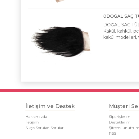
​0DOĞAL SAÇ TÜ
DOĞAL SAÇ TÜL
Kakül, kahkül, pe
kakül modelleri, 
İletişim ve Destek
Müşteri Ser
Hakkımızda
Siparişlerim
İletişim
Desteklerim
Sıkça Sorulan Sorular
Şifremi unuttu
RSS