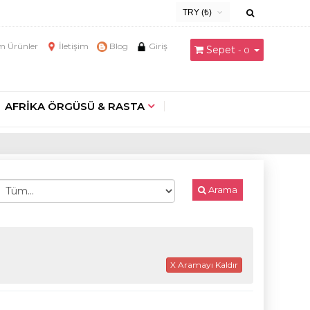
TRY (₺)
USD ($)
 Ürünler
İletişim
Blog
Giriş
Sepet
- 0
EUR (€)
TRY (₺)
GBP (£)
AFRİKA ÖRGÜSÜ & RASTA
Arama
X Aramayı Kaldır