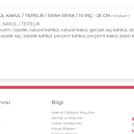
L KAKÜL / TEPELİK / SİYAH RENK / 10 İNÇ - 25 CM
( Product )
 KAKÜL / TEPELİK
rçem, tepelik, naturel kahkül, naturel kakül, gerçek saç kahkül, doğ
tepelik saç, tepelik kahkül, perçem kahkül, perçemli kakül, platin k
visi
Bilgi
İade ve Değişim Koşulları
Şartlar ve Koşullar
m
Üyelik Sözleşmesi
Kargo Bilgileri
Ödeme Bilgileri