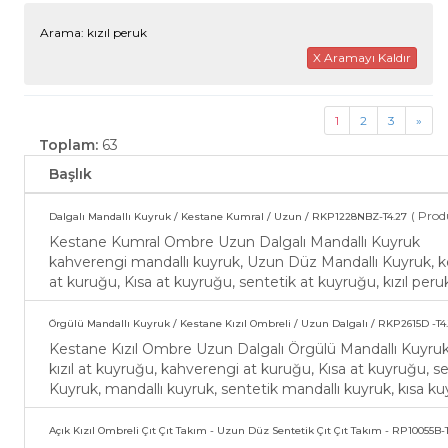
Arama: kızıl peruk
X Aramayı Kaldır
1
2
3
»
Toplam:
63
Başlık
( Prod
Dalgalı Mandallı Kuyruk / Kestane Kumral / Uzun / RKP1228NBZ-T4.27
Kestane Kumral Ombre Uzun Dalgalı Mandallı Kuyruk
kahverengi mandallı kuyruk, Uzun Düz Mandallı Kuyruk, k
at kuruğu, Kısa at kuyruğu, sentetik at kuyruğu, kızıl per
Örgülü Mandallı Kuyruk / Kestane Kızıl Ombreli / Uzun Dalgalı / RKP2615D -T4.
Kestane Kızıl Ombre Uzun Dalgalı Örgülü Mandallı Kuyru
kızıl at kuyruğu, kahverengi at kuruğu, Kısa at kuyruğu, se
Kuyruk, mandallı kuyruk, sentetik mandallı kuyruk, kısa kuy
Açık Kızıl Ombreli Çıt Çıt Takım - Uzun Düz Sentetik Çıt Çıt Takım - RP10055B-T