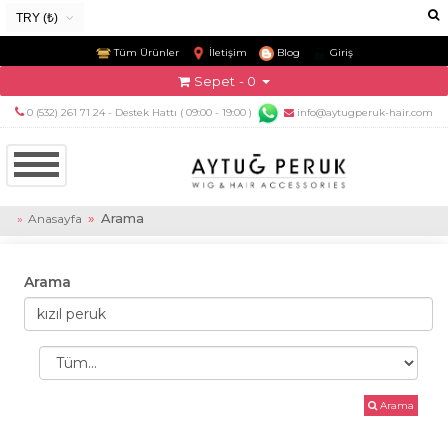
TRY (₺)
USD ($)
Tüm Ürünler
İletişim
Blog
Giriş
EUR (€)
Sepet
- 0
TRY (₺)
0 (532) 261 71 24 - Destek Hattı ( 09:00 - 19:00 )
info@aytugperuk-hair.com
GBP (£)
Arama
Anasayfa
Arama
Arama