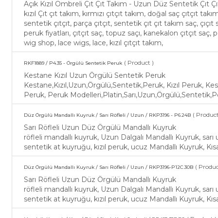
Açık Kızıl Ombreli Çıt Çıt Takım - Uzun Düz Sentetik Çıt 
kızıl Çıt çıt takım, kırmızı çıtçıt takım, doğal saç çıtçıt takı
sentetik çıtçıt, parça çıtçıt, sentetik çıt çıt takım saç, çıçıt
peruk fiyatları, çıtçıt saç, topuz saçı, kanekalon çıtçıt saç, pos
wig shop, lace wigs, lace, kızıl çıtçıt takım,
( Product )
RKF1889 / P4.35 - Örgülü Sentetik Peruk
Kestane Kızıl Uzun Örgülü Sentetik Peruk
Kestane,Kızıl,Uzun,Örgülü,Sentetik,Peruk, Kızıl Peruk, Kes
Peruk, Peruk Modelleri,Platin,Sarı,Uzun,Örgülü,Sentetik,P
( Product
Düz Örgülü Mandallı Kuyruk / Sarı Röfleli / Uzun / RKP3196 - P6.24B
Sarı Röfleli Uzun Düz Örgülü Mandallı Kuyruk
röfleli mandallı kuyruk, Uzun Dalgalı Mandallı Kuyruk, sarı
sentetik at kuyruğu, kızıl peruk, ucuz Mandallı Kuyruk, Kı
( Produc
Düz Örgülü Mandallı Kuyruk / Sarı Röfleli / Uzun / RKP3196-P12C.30B
Sarı Röfleli Uzun Düz Örgülü Mandallı Kuyruk
röfleli mandallı kuyruk, Uzun Dalgalı Mandallı Kuyruk, sarı
sentetik at kuyruğu, kızıl peruk, ucuz Mandallı Kuyruk, Kı