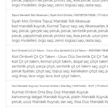
peruk, yapıştırmalı peruk, protez saç, kısa peruk, uzun per
örgü modelleri, örgü saçı, zenci örgüsü saçı, rasta saçı,
( Produc
Topuz Mandallı Telli Aksesuar / Siyah Kızıl Ombre / RKP3577B-T1B.BG
Siyah Mor Ombre Topuz Mandallı Telli Aksesuar
kızıl mandallı kuyruk, Kumral Topuz saçı, saç Aksesuarları, 
saç, peruk, gerçek saç peruk, peruk, sentetik peruk, perukçu,
peruk, yapıştırmalı peruk, protez saç, kısa peruk, uzun per
örgü modelleri, örgü saçı, zenci örgüsü saçı, rasta saçı,
Kızıl Ombreli Çıt Çıt Takım - Uzun Düz Sentetik Çıt Çıt Takım - RKP10184-T1B.B
Kızıl Ombreli Çıt Çıt Takım - Uzun Düz Sentetik Çıt Çıt 
kızıl Çıt çıt takım, kırmızı çıtçıt takım, doğal saç çıtçıt takı
sentetik çıtçıt, parça çıtçıt, sentetik çıt çıt takım saç, çıçıt
peruk fiyatları, çıtçıt saç, topuz saçı, kanekalon çıtçıt saç, pos
wig shop, lace wigs, lace, kızıl çıtçıt takım,
( Product
Düz Mandallı Kuyruk / Kumral Ombre / Orta Boy / RKP1225A - T6.27
Kumral Ombre Orta Boy Düz Mandallı Kuyruk
kahverengi dalgalı Mandallı Kuyruk, platin Mandallı Kuyruk,
peruk, ucuz Mandallı Kuyruk, sarı saç, Kısa Düz Mandallı K