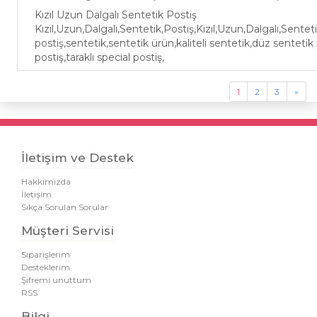
Kızıl Uzun Dalgalı Sentetik Postiş
Kızıl,Uzun,Dalgalı,Sentetik,Postiş,Kızıl,Uzun,Dalgalı,Sente
postiş,sentetik,sentetik ürün,kaliteli sentetik,düz sentetik
postiş,taraklı special postiş,
1
2
3
»
İletişim ve Destek
Hakkımızda
İletişim
Sıkça Sorulan Sorular
Müşteri Servisi
Siparişlerim
Desteklerim
Şifremi unuttum
RSS
Bilgi