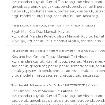
kızıl mandallı kuyruk, Kumral Topuz saçı, saç Aksesuarları, 
gerçek saç, peruk, gerçek saç peruk, peruk, sentetik peruk, 
tül peruk, yapıştırmalı peruk, protez saç, kısa peruk, uzun
örgü modelleri, örgü saçı, zenci örgüsü saçı, rasta saçı,
( Product )
Mandallı Kuyruk / Kısa / Düz / Siyah - Kızıl / RP417-F1B.39
Siyah Mor Kısa Düz Mandallı Kuyruk
kızıl dalgalı Mandallı Kuyruk, platin Mandallı Kuyruk, kızıl 
kuyruğu, kızıl peruk, ucuz Mandallı Kuyruk, sarı saç, Kısa 
( Produ
Topuz Mandallı Telli Aksesuar / Kestane Kızıl Ombre / RKP3577B-T4.35
Kestane Kızıl Ombre Topuz Mandallı Telli Aksesuar
kızıl mandallı kuyruk, Kumral Topuz saçı, saç Aksesuarları, 
saç, peruk, gerçek saç peruk, peruk, sentetik peruk, perukçu,
peruk, yapıştırmalı peruk, protez saç, kısa peruk, uzun per
örgü modelleri, örgü saçı, zenci örgüsü saçı, rasta saçı,
( Product )
Topuz Mandallı Telli Aksesuar / Sarı Ombre / RKP3577B-T27.613
Sarı Ombre Topuz Mandallı Telli Aksesuar
kızıl mandallı kuyruk, Kumral Topuz saçı, saç Aksesuarları, 
saç, peruk, gerçek saç peruk, peruk, sentetik peruk, perukçu,