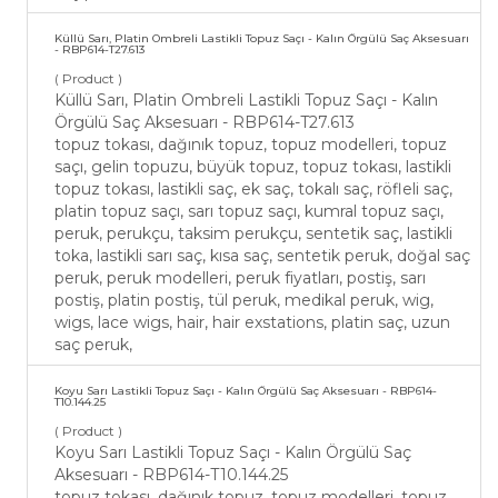
Küllü Sarı, Platin Ombreli Lastikli Topuz Saçı - Kalın Örgülü Saç Aksesuarı
- RBP614-T27.613
( Product )
Küllü Sarı, Platin Ombreli Lastikli Topuz Saçı - Kalın
Örgülü Saç Aksesuarı - RBP614-T27.613
topuz tokası, dağınık topuz, topuz modelleri, topuz
saçı, gelin topuzu, büyük topuz, topuz tokası, lastikli
topuz tokası, lastikli saç, ek saç, tokalı saç, röfleli saç,
platin topuz saçı, sarı topuz saçı, kumral topuz saçı,
peruk, perukçu, taksim perukçu, sentetik saç, lastikli
toka, lastikli sarı saç, kısa saç, sentetik peruk, doğal saç
peruk, peruk modelleri, peruk fiyatları, postiş, sarı
postiş, platin postiş, tül peruk, medikal peruk, wig,
wigs, lace wigs, hair, hair exstations, platin saç, uzun
saç peruk,
Koyu Sarı Lastikli Topuz Saçı - Kalın Örgülü Saç Aksesuarı - RBP614-
T10.144.25
( Product )
Koyu Sarı Lastikli Topuz Saçı - Kalın Örgülü Saç
Aksesuarı - RBP614-T10.144.25
topuz tokası, dağınık topuz, topuz modelleri, topuz