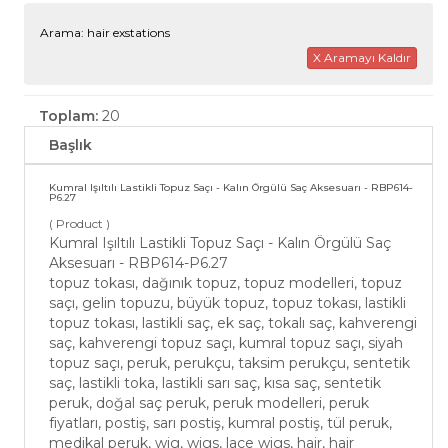
Arama: hair exstations
X Aramayı Kaldır
Toplam:
20
Başlık
Kumral Işıltılı Lastikli Topuz Saçı - Kalın Örgülü Saç Aksesuarı - RBP614-
P6.27
( Product )
Kumral Işıltılı Lastikli Topuz Saçı - Kalın Örgülü Saç
Aksesuarı - RBP614-P6.27
topuz tokası, dağınık topuz, topuz modelleri, topuz
saçı, gelin topuzu, büyük topuz, topuz tokası, lastikli
topuz tokası, lastikli saç, ek saç, tokalı saç, kahverengi
saç, kahverengi topuz saçı, kumral topuz saçı, siyah
topuz saçı, peruk, perukçu, taksim perukçu, sentetik
saç, lastikli toka, lastikli sarı saç, kısa saç, sentetik
peruk, doğal saç peruk, peruk modelleri, peruk
fiyatları, postiş, sarı postiş, kumral postiş, tül peruk,
medikal peruk, wig, wigs, lace wigs, hair, hair