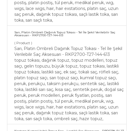
postiş, platin postiş, tül peruk, medikal peruk, wig,
wigs, lace wigs, hair, hair exstations, platin saç, uzun
saç peruk, dağınık topuz tokası, saçlı lastik toka, sarı
toka, sarı saçlı toka,
Sarı, Platin Ombreli Dağınık Topuz Tokası - Tel İle Şekil Verilebilir Saç
Aksesuarı - RKP2700-T27-144-613
( Product )
Sarı, Platin Ombreli Dağınık Topuz Tokası - Tel İle Şekil
Verilebilir Saç Aksesuarı - RKP2700-T27-144-613
topuz tokası, dağınık topuz, topuz modelleri, topuz
saçı, gelin topuzu, büyük topuz, topuz tokası, lastikli
topuz tokası, lastikli saç, ek saç, tokalı saç, röfleli saç,
platin topuz saçı, sarı topuz saçı, kumral topuz saçı,
peruk, perukçu, taksim perukçu, sentetik saç, lastikli
toka, lastikli sarı saç, kısa saç, sentetik peruk, doğal saç
peruk, peruk modelleri, peruk fiyatları, postiş, sarı
postiş, platin postiş, tül peruk, medikal peruk, wig,
wigs, lace wigs, hair, hair exstations, platin saç, uzun
saç peruk, dağınık topuz tokası, saçlı lastik toka, sarı
toka, sarı saçlı toka, ombreli saç, hazır topuz,
Kestane Kumral Işıltılı Topuz Saçı - Lastikli Saç Aksesuarı - RBP613N-F4.27