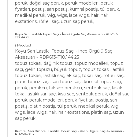
peruk, doğal saç peruk, peruk modelleri, peruk
fiyatları, postiş, sarı postiş, kumral postiş, tül peruk,
medikal peruk, wig, wigs, lace wigs, hair, hair
exstations, röfleli saç, uzun saç peruk,
Koyu Sarı Lastikli Topuz Saçı - İnce Örgülü Saç Aksesuarı - RBP613-
T10.144.25
( Product )
Koyu Sarı Lastikli Topuz Saçı - İnce Örgülü Saç
Aksesuarı - RBP613-T10.144.25
topuz tokası, dağınık topuz, topuz modelleri, topuz
saçı, gelin topuzu, büyük topuz, topuz tokası, lastikli
topuz tokası, lastikli saç, ek saç, tokalı saç, röfleli saç,
platin topuz saçı, sarı topuz saçı, kumral topuz saçı,
peruk, perukçu, taksim perukçu, sentetik saç, lastikli
toka, lastikli sarı saç, kısa saç, sentetik peruk, doğal saç
peruk, peruk modelleri, peruk fiyatları, postiş, sarı
postiş, platin postiş, tül peruk, medikal peruk, wig,
wigs, lace wigs, hair, hair exstations, platin saç, uzun
saç peruk,
Kumral, Sarı Ombreli Lastikli Topuz Saçı - Kalın Örgülü Saç Aksesuarı -
RBP614-30.86