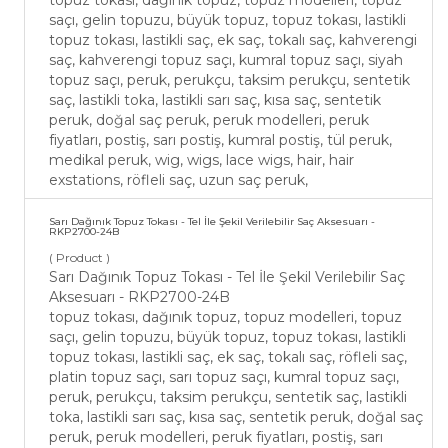
topuz tokası, dağınık topuz, topuz modelleri, topuz
saçı, gelin topuzu, büyük topuz, topuz tokası, lastikli
topuz tokası, lastikli saç, ek saç, tokalı saç, kahverengi
saç, kahverengi topuz saçı, kumral topuz saçı, siyah
topuz saçı, peruk, perukçu, taksim perukçu, sentetik
saç, lastikli toka, lastikli sarı saç, kısa saç, sentetik
peruk, doğal saç peruk, peruk modelleri, peruk
fiyatları, postiş, sarı postiş, kumral postiş, tül peruk,
medikal peruk, wig, wigs, lace wigs, hair, hair
exstations, röfleli saç, uzun saç peruk,
Sarı Dağınık Topuz Tokası - Tel İle Şekil Verilebilir Saç Aksesuarı -
RKP2700-24B
( Product )
Sarı Dağınık Topuz Tokası - Tel İle Şekil Verilebilir Saç
Aksesuarı - RKP2700-24B
topuz tokası, dağınık topuz, topuz modelleri, topuz
saçı, gelin topuzu, büyük topuz, topuz tokası, lastikli
topuz tokası, lastikli saç, ek saç, tokalı saç, röfleli saç,
platin topuz saçı, sarı topuz saçı, kumral topuz saçı,
peruk, perukçu, taksim perukçu, sentetik saç, lastikli
toka, lastikli sarı saç, kısa saç, sentetik peruk, doğal saç
peruk, peruk modelleri, peruk fiyatları, postiş, sarı