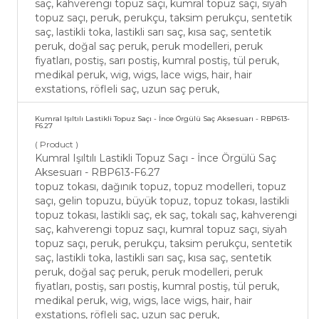
saç, kahverengi topuz saçı, kumral topuz saçı, siyah
topuz saçı, peruk, perukçu, taksim perukçu, sentetik
saç, lastikli toka, lastikli sarı saç, kısa saç, sentetik
peruk, doğal saç peruk, peruk modelleri, peruk
fiyatları, postiş, sarı postiş, kumral postiş, tül peruk,
medikal peruk, wig, wigs, lace wigs, hair, hair
exstations, röfleli saç, uzun saç peruk,
Kumral Işıltılı Lastikli Topuz Saçı - İnce Örgülü Saç Aksesuarı - RBP613-
F6.27
( Product )
Kumral Işıltılı Lastikli Topuz Saçı - İnce Örgülü Saç
Aksesuarı - RBP613-F6.27
topuz tokası, dağınık topuz, topuz modelleri, topuz
saçı, gelin topuzu, büyük topuz, topuz tokası, lastikli
topuz tokası, lastikli saç, ek saç, tokalı saç, kahverengi
saç, kahverengi topuz saçı, kumral topuz saçı, siyah
topuz saçı, peruk, perukçu, taksim perukçu, sentetik
saç, lastikli toka, lastikli sarı saç, kısa saç, sentetik
peruk, doğal saç peruk, peruk modelleri, peruk
fiyatları, postiş, sarı postiş, kumral postiş, tül peruk,
medikal peruk, wig, wigs, lace wigs, hair, hair
exstations, röfleli saç, uzun saç peruk,