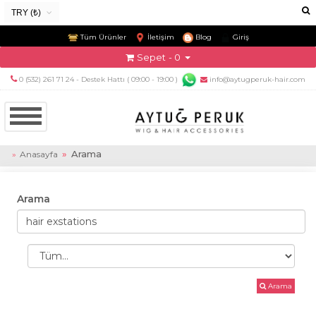
TRY (₺)
USD ($)
Tüm Ürünler
İletişim
Blog
Giriş
EUR (€)
Sepet
- 0
TRY (₺)
0 (532) 261 71 24 - Destek Hattı ( 09:00 - 19:00 )
info@aytugperuk-hair.com
GBP (£)
Arama
Anasayfa
Arama
Arama