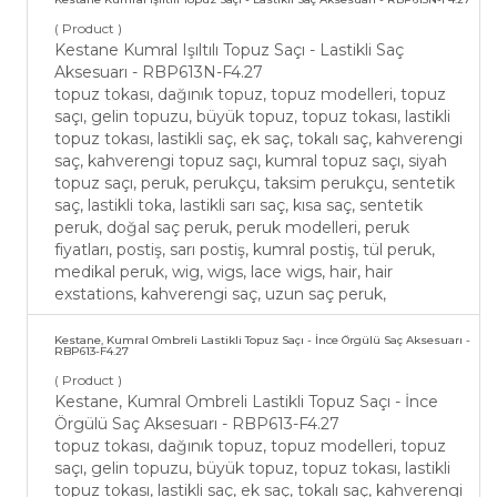
( Product )
Kestane Kumral Işıltılı Topuz Saçı - Lastikli Saç
Aksesuarı - RBP613N-F4.27
topuz tokası, dağınık topuz, topuz modelleri, topuz
saçı, gelin topuzu, büyük topuz, topuz tokası, lastikli
topuz tokası, lastikli saç, ek saç, tokalı saç, kahverengi
saç, kahverengi topuz saçı, kumral topuz saçı, siyah
topuz saçı, peruk, perukçu, taksim perukçu, sentetik
saç, lastikli toka, lastikli sarı saç, kısa saç, sentetik
peruk, doğal saç peruk, peruk modelleri, peruk
fiyatları, postiş, sarı postiş, kumral postiş, tül peruk,
medikal peruk, wig, wigs, lace wigs, hair, hair
exstations, kahverengi saç, uzun saç peruk,
Kestane, Kumral Ombreli Lastikli Topuz Saçı - İnce Örgülü Saç Aksesuarı -
RBP613-F4.27
( Product )
Kestane, Kumral Ombreli Lastikli Topuz Saçı - İnce
Örgülü Saç Aksesuarı - RBP613-F4.27
topuz tokası, dağınık topuz, topuz modelleri, topuz
saçı, gelin topuzu, büyük topuz, topuz tokası, lastikli
topuz tokası, lastikli saç, ek saç, tokalı saç, kahverengi