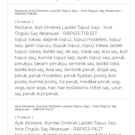
Kestane, Kızıl Ombreli Lastikli Topuz Saçı - İnce Örgülü Saç Aksesuarı -
RBP613-T1B.33T
( Product )
Kestane, Kızıl Ombreli Lastikli Topuz Saçı - İnce
Örgülü Saç Aksesuarı - RBP613-T1B.33T
topuz tokası, dağınık topuz, topuz modelleri, topuz
saçı, gelin topuzu, büyük topuz, topuz tokası, lastikli
topuz tokası, lastikli saç, ek saç, tokalı saç, kızıl saç, kızıl
topuz saçı, kumral topuz saçı, siyah topuz saçı, peruk,
perukçu, taksim perukçu, sentetik saç, lastikli toka,
lastikli kızıl saç, kısa saç, sentetik peruk, doğal saç
peruk, peruk modelleri, peruk fiyatları, postiş, kızıl
postiş, kumral postiş, tül peruk, medikal peruk, wig,
wigs, lace wigs, hair, hair exstations, röfleli saç, uzun
saç peruk, kızıl peruk,
Açık Kestane, Kumral Ombreli Lastikli Topuz Saçı - İnce Örgülü Saç
Aksesuarı - RBP613-P6.27
( Product )
Açık Kestane, Kumral Ombreli Lastikli Topuz Saçı -
İnce Örgülü Saç Aksesuarı - RBP613-P6.27