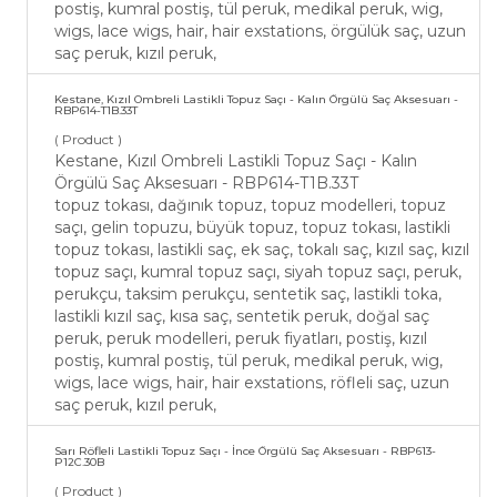
postiş, kumral postiş, tül peruk, medikal peruk, wig,
wigs, lace wigs, hair, hair exstations, örgülük saç, uzun
saç peruk, kızıl peruk,
Kestane, Kızıl Ombreli Lastikli Topuz Saçı - Kalın Örgülü Saç Aksesuarı -
RBP614-T1B.33T
( Product )
Kestane, Kızıl Ombreli Lastikli Topuz Saçı - Kalın
Örgülü Saç Aksesuarı - RBP614-T1B.33T
topuz tokası, dağınık topuz, topuz modelleri, topuz
saçı, gelin topuzu, büyük topuz, topuz tokası, lastikli
topuz tokası, lastikli saç, ek saç, tokalı saç, kızıl saç, kızıl
topuz saçı, kumral topuz saçı, siyah topuz saçı, peruk,
perukçu, taksim perukçu, sentetik saç, lastikli toka,
lastikli kızıl saç, kısa saç, sentetik peruk, doğal saç
peruk, peruk modelleri, peruk fiyatları, postiş, kızıl
postiş, kumral postiş, tül peruk, medikal peruk, wig,
wigs, lace wigs, hair, hair exstations, röfleli saç, uzun
saç peruk, kızıl peruk,
Sarı Röfleli Lastikli Topuz Saçı - İnce Örgülü Saç Aksesuarı - RBP613-
P12C.30B
( Product )