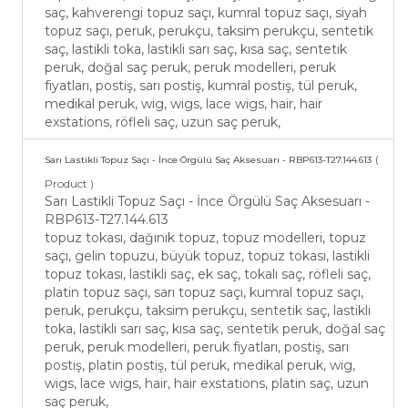
saç, kahverengi topuz saçı, kumral topuz saçı, siyah
topuz saçı, peruk, perukçu, taksim perukçu, sentetik
saç, lastikli toka, lastikli sarı saç, kısa saç, sentetik
peruk, doğal saç peruk, peruk modelleri, peruk
fiyatları, postiş, sarı postiş, kumral postiş, tül peruk,
medikal peruk, wig, wigs, lace wigs, hair, hair
exstations, röfleli saç, uzun saç peruk,
(
Sarı Lastikli Topuz Saçı - İnce Örgülü Saç Aksesuarı - RBP613-T27.144.613
Product )
Sarı Lastikli Topuz Saçı - İnce Örgülü Saç Aksesuarı -
RBP613-T27.144.613
topuz tokası, dağınık topuz, topuz modelleri, topuz
saçı, gelin topuzu, büyük topuz, topuz tokası, lastikli
topuz tokası, lastikli saç, ek saç, tokalı saç, röfleli saç,
platin topuz saçı, sarı topuz saçı, kumral topuz saçı,
peruk, perukçu, taksim perukçu, sentetik saç, lastikli
toka, lastikli sarı saç, kısa saç, sentetik peruk, doğal saç
peruk, peruk modelleri, peruk fiyatları, postiş, sarı
postiş, platin postiş, tül peruk, medikal peruk, wig,
wigs, lace wigs, hair, hair exstations, platin saç, uzun
saç peruk,