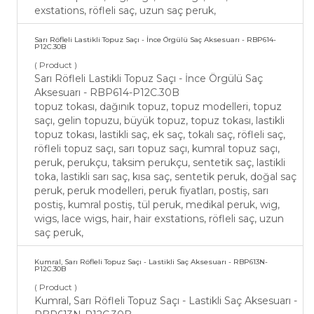
exstations, röfleli saç, uzun saç peruk,
Sarı Röfleli Lastikli Topuz Saçı - İnce Örgülü Saç Aksesuarı - RBP614-
P12C.30B
( Product )
Sarı Röfleli Lastikli Topuz Saçı - İnce Örgülü Saç
Aksesuarı - RBP614-P12C.30B
topuz tokası, dağınık topuz, topuz modelleri, topuz
saçı, gelin topuzu, büyük topuz, topuz tokası, lastikli
topuz tokası, lastikli saç, ek saç, tokalı saç, röfleli saç,
röfleli topuz saçı, sarı topuz saçı, kumral topuz saçı,
peruk, perukçu, taksim perukçu, sentetik saç, lastikli
toka, lastikli sarı saç, kısa saç, sentetik peruk, doğal saç
peruk, peruk modelleri, peruk fiyatları, postiş, sarı
postiş, kumral postiş, tül peruk, medikal peruk, wig,
wigs, lace wigs, hair, hair exstations, röfleli saç, uzun
saç peruk,
Kumral, Sarı Röfleli Topuz Saçı - Lastikli Saç Aksesuarı - RBP613N-
P12C.30B
( Product )
Kumral, Sarı Röfleli Topuz Saçı - Lastikli Saç Aksesuarı -