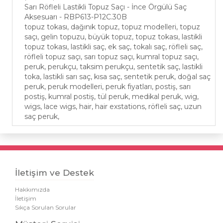
Sarı Röfleli Lastikli Topuz Saçı - İnce Örgülü Saç
Aksesuarı - RBP613-P12C.30B
topuz tokası, dağınık topuz, topuz modelleri, topuz
saçı, gelin topuzu, büyük topuz, topuz tokası, lastikli
topuz tokası, lastikli saç, ek saç, tokalı saç, röfleli saç,
röfleli topuz saçı, sarı topuz saçı, kumral topuz saçı,
peruk, perukçu, taksim perukçu, sentetik saç, lastikli
toka, lastikli sarı saç, kısa saç, sentetik peruk, doğal saç
peruk, peruk modelleri, peruk fiyatları, postiş, sarı
postiş, kumral postiş, tül peruk, medikal peruk, wig,
wigs, lace wigs, hair, hair exstations, röfleli saç, uzun
saç peruk,
İletişim ve Destek
Hakkımızda
İletişim
Sıkça Sorulan Sorular