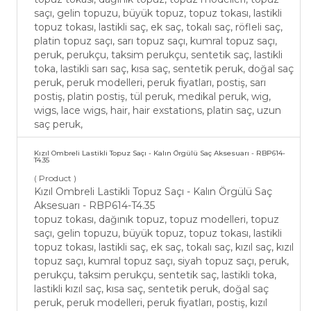
saçı, gelin topuzu, büyük topuz, topuz tokası, lastikli
topuz tokası, lastikli saç, ek saç, tokalı saç, röfleli saç,
platin topuz saçı, sarı topuz saçı, kumral topuz saçı,
peruk, perukçu, taksim perukçu, sentetik saç, lastikli
toka, lastikli sarı saç, kısa saç, sentetik peruk, doğal saç
peruk, peruk modelleri, peruk fiyatları, postiş, sarı
postiş, platin postiş, tül peruk, medikal peruk, wig,
wigs, lace wigs, hair, hair exstations, platin saç, uzun
saç peruk,
Kızıl Ombreli Lastikli Topuz Saçı - Kalın Örgülü Saç Aksesuarı - RBP614-
T4.35
( Product )
Kızıl Ombreli Lastikli Topuz Saçı - Kalın Örgülü Saç
Aksesuarı - RBP614-T4.35
topuz tokası, dağınık topuz, topuz modelleri, topuz
saçı, gelin topuzu, büyük topuz, topuz tokası, lastikli
topuz tokası, lastikli saç, ek saç, tokalı saç, kızıl saç, kızıl
topuz saçı, kumral topuz saçı, siyah topuz saçı, peruk,
perukçu, taksim perukçu, sentetik saç, lastikli toka,
lastikli kızıl saç, kısa saç, sentetik peruk, doğal saç
peruk, peruk modelleri, peruk fiyatları, postiş, kızıl