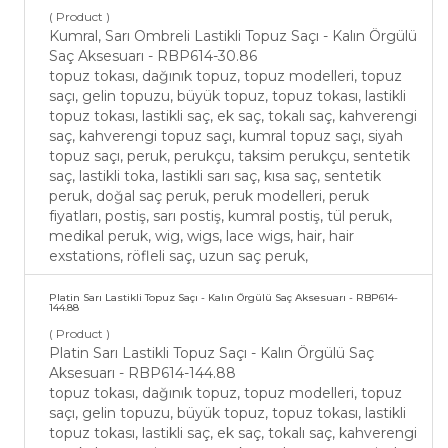
( Product )
Kumral, Sarı Ombreli Lastikli Topuz Saçı - Kalın Örgülü
Saç Aksesuarı - RBP614-30.86
topuz tokası, dağınık topuz, topuz modelleri, topuz
saçı, gelin topuzu, büyük topuz, topuz tokası, lastikli
topuz tokası, lastikli saç, ek saç, tokalı saç, kahverengi
saç, kahverengi topuz saçı, kumral topuz saçı, siyah
topuz saçı, peruk, perukçu, taksim perukçu, sentetik
saç, lastikli toka, lastikli sarı saç, kısa saç, sentetik
peruk, doğal saç peruk, peruk modelleri, peruk
fiyatları, postiş, sarı postiş, kumral postiş, tül peruk,
medikal peruk, wig, wigs, lace wigs, hair, hair
exstations, röfleli saç, uzun saç peruk,
Platin Sarı Lastikli Topuz Saçı - Kalın Örgülü Saç Aksesuarı - RBP614-
144.88
( Product )
Platin Sarı Lastikli Topuz Saçı - Kalın Örgülü Saç
Aksesuarı - RBP614-144.88
topuz tokası, dağınık topuz, topuz modelleri, topuz
saçı, gelin topuzu, büyük topuz, topuz tokası, lastikli
topuz tokası, lastikli saç, ek saç, tokalı saç, kahverengi