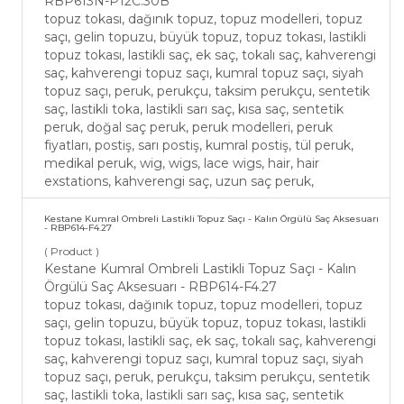
RBP613N-P12C.30B
topuz tokası, dağınık topuz, topuz modelleri, topuz
saçı, gelin topuzu, büyük topuz, topuz tokası, lastikli
topuz tokası, lastikli saç, ek saç, tokalı saç, kahverengi
saç, kahverengi topuz saçı, kumral topuz saçı, siyah
topuz saçı, peruk, perukçu, taksim perukçu, sentetik
saç, lastikli toka, lastikli sarı saç, kısa saç, sentetik
peruk, doğal saç peruk, peruk modelleri, peruk
fiyatları, postiş, sarı postiş, kumral postiş, tül peruk,
medikal peruk, wig, wigs, lace wigs, hair, hair
exstations, kahverengi saç, uzun saç peruk,
Kestane Kumral Ombreli Lastikli Topuz Saçı - Kalın Örgülü Saç Aksesuarı
- RBP614-F4.27
( Product )
Kestane Kumral Ombreli Lastikli Topuz Saçı - Kalın
Örgülü Saç Aksesuarı - RBP614-F4.27
topuz tokası, dağınık topuz, topuz modelleri, topuz
saçı, gelin topuzu, büyük topuz, topuz tokası, lastikli
topuz tokası, lastikli saç, ek saç, tokalı saç, kahverengi
saç, kahverengi topuz saçı, kumral topuz saçı, siyah
topuz saçı, peruk, perukçu, taksim perukçu, sentetik
saç, lastikli toka, lastikli sarı saç, kısa saç, sentetik