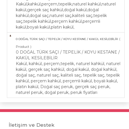
Kakül,kahkül,perçem,tepelik,naturel kahkül,naturel
kakül,gerçek saç kahkül,doğal kakül,doğal
kahkül,doğal saç,naturel saç,kaliteli saç,tepelik
saç,tepelik kahkül,perçem kahkül,perçemli
kakül,boyalı kakül,platin kakül,
(
0 DOĞAL TÜRK SAÇI / TEPELİK / KOYU KESTANE / KAKÜL KESİLEBİLİR
Product )
0 DOĞAL TÜRK SAÇI / TEPELİK / KOYU KESTANE /
KAKÜL KESİLEBİLİR
Kakül, kahkül, perçem,tepelik, naturel kahkül, naturel
kakül, gerçek saç kahkül, doğal kakül, doğal kahkül,
doğal saç, naturel saç, kaliteli saç, tepelik saç, tepelik
kahkül, perçem kahkül, perçemli kakül, boyalı kakül,
platin kakül, Doğal saç peruk, gerçek saç peruk,
naturel peruk, doğal peruk, peruk fiyatları
İletişim ve Destek