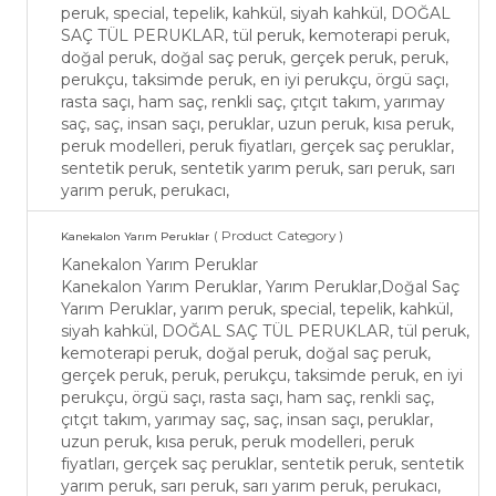
peruk, special, tepelik, kahkül, siyah kahkül, DOĞAL
SAÇ TÜL PERUKLAR, tül peruk, kemoterapi peruk,
doğal peruk, doğal saç peruk, gerçek peruk, peruk,
perukçu, taksimde peruk, en iyi perukçu, örgü saçı,
rasta saçı, ham saç, renkli saç, çıtçıt takım, yarımay
saç, saç, insan saçı, peruklar, uzun peruk, kısa peruk,
peruk modelleri, peruk fiyatları, gerçek saç peruklar,
sentetik peruk, sentetik yarım peruk, sarı peruk, sarı
yarım peruk, perukacı,
( Product Category )
Kanekalon Yarım Peruklar
Kanekalon Yarım Peruklar
Kanekalon Yarım Peruklar, Yarım Peruklar,Doğal Saç
Yarım Peruklar, yarım peruk, special, tepelik, kahkül,
siyah kahkül, DOĞAL SAÇ TÜL PERUKLAR, tül peruk,
kemoterapi peruk, doğal peruk, doğal saç peruk,
gerçek peruk, peruk, perukçu, taksimde peruk, en iyi
perukçu, örgü saçı, rasta saçı, ham saç, renkli saç,
çıtçıt takım, yarımay saç, saç, insan saçı, peruklar,
uzun peruk, kısa peruk, peruk modelleri, peruk
fiyatları, gerçek saç peruklar, sentetik peruk, sentetik
yarım peruk, sarı peruk, sarı yarım peruk, perukacı,