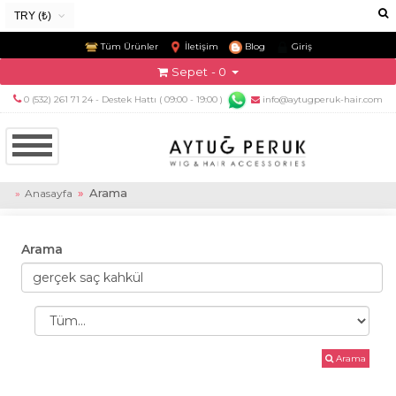
TRY (₺)
USD ($)
Tüm Ürünler
İletişim
Blog
Giriş
EUR (€)
Sepet
- 0
TRY (₺)
0 (532) 261 71 24 - Destek Hattı ( 09:00 - 19:00 )
info@aytugperuk-hair.com
GBP (£)
Arama
Anasayfa
Arama
Arama