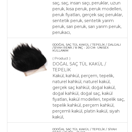
saç, saç, insan saçı, peruklar, uzun
peruk, kısa peruk, peruk modelleri,
peruk fiyatları, gerçek saç peruklar,
sentetik peruk, sentetik yarım
peruk, sarı peruk, sarı yarım peruk,
perukacı,
0DOĞAL SAÇ TÜL KAKÜL / TEPELİK / DALGALI
/SİYAH RENK / 8 İNÇ - 20 CM- UNISEX
KULLANIM
( Product )
DOĞAL SAÇ TÜL KAKÜL /
TEPELİK
Kakül, kahkül, perçem, tepelik,
naturel kahkül, naturel kakül,
gerçek saç kahkül, doğal kakül,
doğal kahkül, doğal saç, kakül
fiyatları, kakül modelleri, tepelik saç,
tepelik kahkül, perçem kahkül,
perçemli kakül, platin kakül, siyah
kakül,
​0DOĞAL SAÇ TÜL KAKÜL / TEPELİK / SİYAH