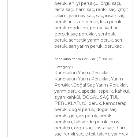
peruk, en iyi perukçu, örgü saçı,
rasta saçı, ham saç, renkli saç, çıtçıt
takım, yarımay saç, saç, insan saçı,
peruklar, uzun peruk, kısa peruk,
peruk modelleri, peruk fiyatları,
gerçek saç peruklar, sentetik
peruk, sentetik yarım peruk, sarı
peruk, sarı yarım peruk, perukacı,
( Product
Kanekalon Yarım Peruklar
Category )
Kanekalon Yarım Peruklar
Kanekalon Yarım Peruklar, Yarım
Peruklar,Doğal Saç Yarım Peruklar,
yarım peruk, special, tepelik, kahkül,
siyah kahkül, DOĞAL SAÇ TÜL
PERUKLAR, tül peruk, kemoterapi
peruk, doğal peruk, doğal saç
peruk, gerçek peruk, peruk,
perukçu, taksimde peruk, en iyi
perukçu, örgü saçı, rasta saçı, ham
saç, renkli saç, çıtçıt takım, yarımay