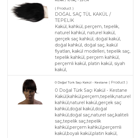
RENK / 10 İNÇ - 25 CM
( Product )
DOĞAL SAÇ TÜL KAKÜL /
TEPELİK
Kakül, kahkül, perçem, tepelik,
naturel kahkül, naturel kakül,
gerçek saç kahkül, doğal kakül,
doğal kahkül, doğal saç, kakül
fiyatları, kakül modelleri, tepelik saç,
tepelik kahkül, perçem kahkül,
perçemli kakül, platin kakül, siyah
kakül,
( Product )
0 Doğal Türk Saçı Kakül - Kestane
0 Doğal Türk Saçı Kakül - Kestane
Kakül,kahkül,perçem,tepelik,naturel
kahkül,naturel kakül,gerçek saç
kahkül,doğal kakül,doğal
kahkül,doğal saç,naturel saç,kaliteli
saç,tepelik saç,tepelik
kahkül,perçem kahkül,perçemli
kakül,boyalı kakül,platin kakül,