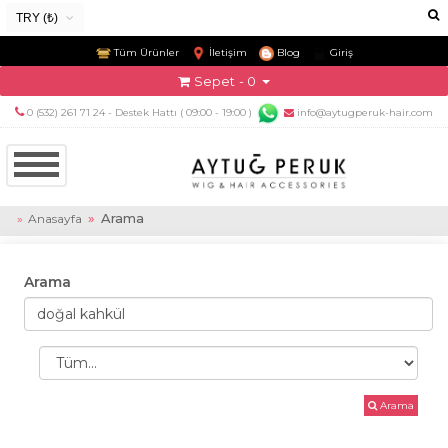
TRY (₺)
USD ($)
Tüm Ürünler
İletişim
Blog
Giriş
EUR (€)
Sepet
- 0
TRY (₺)
0 (532) 261 71 24 - Destek Hattı ( 09:00 - 19:00 )
info@aytugperuk-hair.com
GBP (£)
Arama
Anasayfa
Arama
Arama